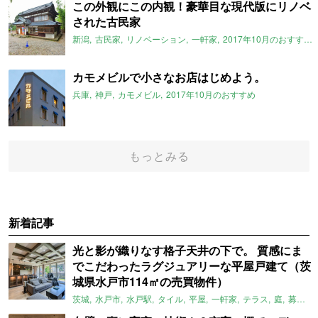
この外観にこの内観！豪華目な現代版にリノベ
された古民家
新潟
古民家
リノベーション
一軒家
2017年10月のおすすめ
カモメビルで小さなお店はじめよう。
兵庫
神戸
カモメビル
2017年10月のおすすめ
もっとみる
新着記事
光と影が織りなす格子天井の下で。 質感にま
でこだわったラグジュアリーな平屋戸建て（茨
城県水戸市114㎡の売買物件）
茨城
水戸市
水戸駅
タイル
平屋
一軒家
テラス
庭
募集中