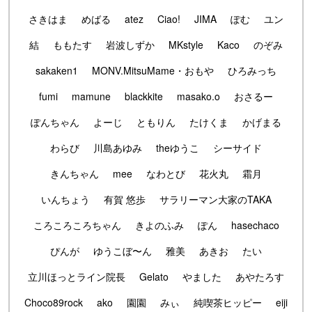
さきはま
めばる
atez
Ciao!
JIMA
ぽむ
ユン
結
ももたす
岩波しずか
MKstyle
Kaco
のぞみ
sakaken1
MONV.MitsuMame・おもや
ひろみっち
fumi
mamune
blackkite
masako.o
おさるー
ぽんちゃん
よーじ
ともりん
たけくま
かげまる
わらび
川島あゆみ
theゆうこ
シーサイド
きんちゃん
mee
なわとび
花火丸
霜月
いんちょう
有賀 悠歩
サラリーマン大家のTAKA
ころころころちゃん
きよのふみ
ぽん
hasechaco
ぴんが
ゆうこぼ〜ん
雅美
あきお
たい
立川ほっとライン院長
Gelato
やました
あやたろす
Choco89rock
ako
園園
みぃ
純喫茶ヒッピー
eiji