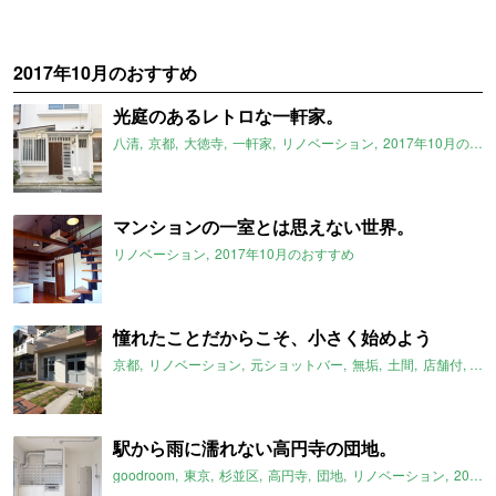
2017年10月のおすすめ
光庭のあるレトロな一軒家。
八清
京都
大徳寺
一軒家
リノベーション
2017年10月のおすすめ
マンションの一室とは思えない世界。
リノベーション
2017年10月のおすすめ
憧れたことだからこそ、小さく始めよう
京都
リノベーション
元ショットバー
無垢
土間
店舗付
事
駅から雨に濡れない高円寺の団地。
goodroom
東京
杉並区
高円寺
団地
リノベーション
2017年10月のおすすめ