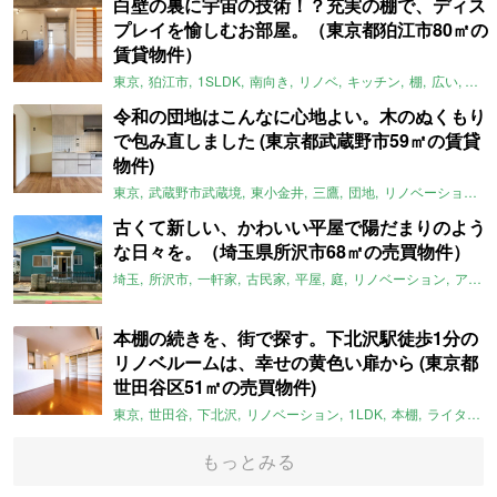
白壁の裏に宇宙の技術！？充実の棚で、ディス
プレイを愉しむお部屋。（東京都狛江市80㎡の
賃貸物件）
東京
狛江市
1SLDK
南向き
リノベ
キッチン
棚
広い
ガイ
令和の団地はこんなに心地よい。木のぬくもり
で包み直しました (東京都武蔵野市59㎡の賃貸
物件)
東京
武蔵野市武蔵境
東小金井
三鷹
団地
リノベーション
古くて新しい、かわいい平屋で陽だまりのよう
な日々を。（埼玉県所沢市68㎡の売買物件）
埼玉
所沢市
一軒家
古民家
平屋
庭
リノベーション
アメリカンハウス
本棚の続きを、街で探す。下北沢駅徒歩1分の
リノベルームは、幸せの黄色い扉から (東京都
世田谷区51㎡の売買物件)
東京
世田谷
下北沢
リノベーション
1LDK
本棚
ライター：ほしりょうこ
もっとみる