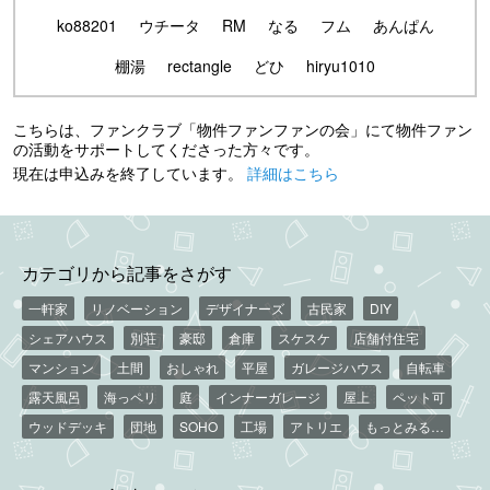
ko88201
ウチータ
RM
なる
フム
あんぱん
棚湯
rectangle
どひ
hiryu1010
こちらは、ファンクラブ「物件ファンファンの会」にて物件ファン
の活動をサポートしてくださった方々です。
現在は申込みを終了しています。
詳細はこちら
カテゴリから記事をさがす
一軒家
リノベーション
デザイナーズ
古民家
DIY
シェアハウス
別荘
豪邸
倉庫
スケスケ
店舗付住宅
マンション
土間
おしゃれ
平屋
ガレージハウス
自転車
露天風呂
海っペリ
庭
インナーガレージ
屋上
ペット可
ウッドデッキ
団地
SOHO
工場
アトリエ
もっとみる…