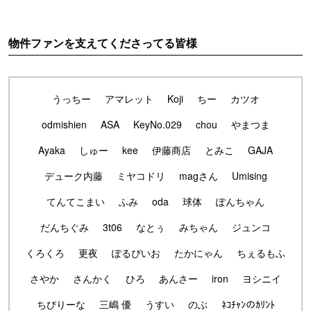
物件ファンを支えてくださってる皆様
うっちー
アマレット
Koji
ちー
カツオ
odmishien
ASA
KeyNo.029
chou
やまつま
Ayaka
しゅー
kee
伊藤商店
とみこ
GAJA
デューク内藤
ミヤコドリ
magさん
Umising
てんてこまい
ふみ
oda
球体
ぽんちゃん
だんちぐみ
3t06
なとぅ
みちゃん
ジュンコ
くろくろ
更夜
ぽるぴいお
たかにゃん
ちぇるもふ
さやか
さんかく
ひろ
あんさー
iron
ヨシニイ
ちびりーな
三嶋 優
うすい
のぶ
ﾈｺﾁｬﾝのｶﾘﾝﾄ