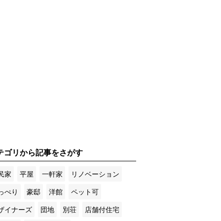
テゴリから記事をさがす
民家
平屋
一軒家
リノベーション
っぺり
豪邸
洋館
ペット可
ザイナーズ
団地
別荘
店舗付住宅