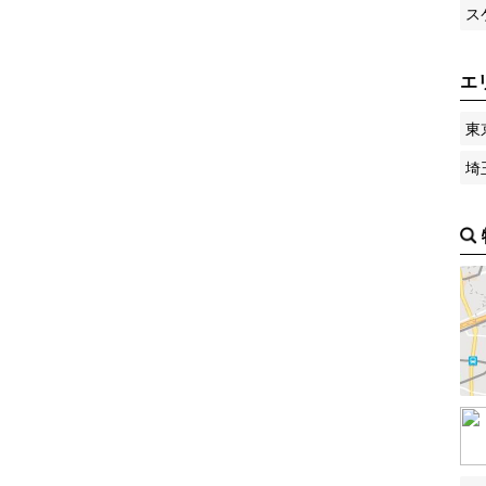
ス
エ
東
埼