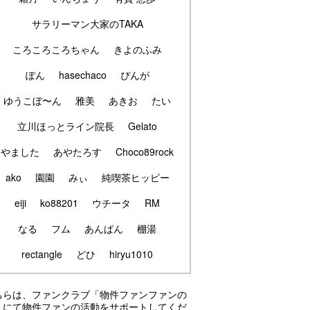
サラリーマン大家のTAKA
ころころころちゃん
きよのふみ
ぽん
hasechaco
ぴんが
ゆうこぼ〜ん
雅美
あきお
たい
立川ほっとライン院長
Gelato
やました
あやたろす
Choco89rock
ako
園園
みぃ
純喫茶ヒッピー
eiji
ko88201
ウチータ
RM
なる
フム
あんぱん
棚湯
rectangle
どひ
hiryu1010
ちらは、ファンクラブ「物件ファンファンの
」にて物件ファンの活動をサポートしてくだ