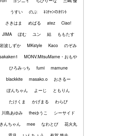
iron
ヨシニイ
ちびりーな
三嶋 優
うすい
のぶ
ﾈｺﾁｬﾝのｶﾘﾝﾄ
さきはま
めばる
atez
Ciao!
JIMA
ぽむ
ユン
結
ももたす
岩波しずか
MKstyle
Kaco
のぞみ
sakaken1
MONV.MitsuMame・おもや
ひろみっち
fumi
mamune
blackkite
masako.o
おさるー
ぽんちゃん
よーじ
ともりん
たけくま
かげまる
わらび
川島あゆみ
theゆうこ
シーサイド
きんちゃん
mee
なわとび
花火丸
霜月
いんちょう
有賀 悠歩