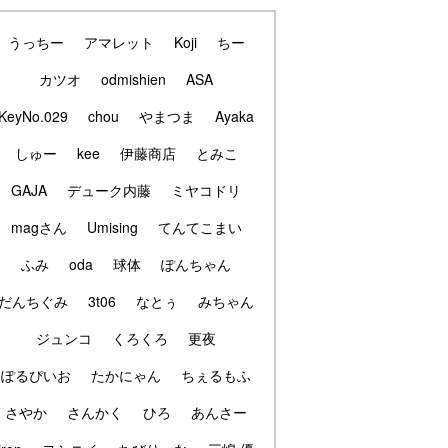
うっちー
アマレット
Koji
ちー
カツオ
odmishien
ASA
KeyNo.029
chou
やまつま
Ayaka
しゅー
kee
伊藤商店
とみこ
GAJA
デューク内藤
ミヤコドリ
magさん
Umising
てんてこまい
ふみ
oda
球体
ぽんちゃん
だんちぐみ
3t06
なとぅ
みちゃん
ジュンコ
くろくろ
更夜
ぽるぴいお
たかにゃん
ちぇるもふ
さやか
さんかく
ひろ
あんさー