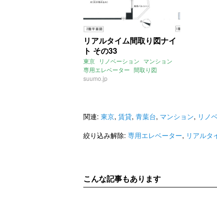
リアルタイム間取り図ナイ
ト その33
東京
リノベーション
マンション
専用エレベーター
間取り図
リアルタイム間取り図ナイト
suumo.jp
関連:
東京
,
賃貸
,
青葉台
,
マンション
,
リノ
絞り込み解除:
専用エレベーター
,
リアルタ
こんな記事もあります