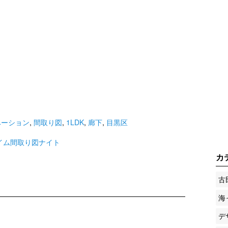
ベーション
,
間取り図
,
1LDK
,
廊下
,
目黒区
イム間取り図ナイト
カ
古
海
デ