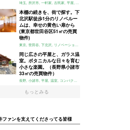
埼玉
所沢市
一軒家
古民家
平屋
庭
リノベーション
アメリカンハ
本棚の続きを、街で探す。下
北沢駅徒歩1分のリノベルー
ムは、幸せの黄色い扉から
(東京都世田谷区51㎡の売買
物件)
東京
世田谷
下北沢
リノベーション
1LDK
本棚
ライター：ほしり
同じ広さの平屋と、ガラス温
室。ボタニカルな日々を育む
小さな楽園。（長野県小諸市
33㎡の売買物件）
長野
小諸市
平屋
温室
コンパクト
自然
植物
庭
吹き抜け
無垢
もっとみる
件ファンを支えてくださってる皆様