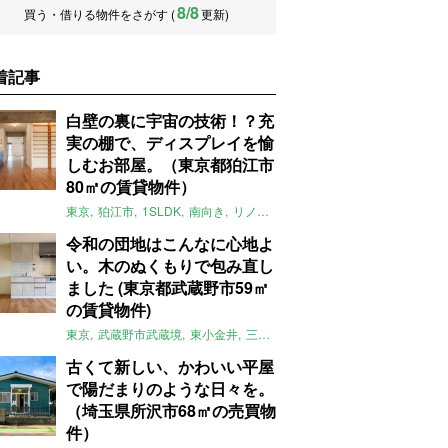
8/8
買う・借りる物件をさがす (
更新)
着記事
白壁の裏に宇宙の技術！？充
実の棚で、ディスプレイを愉
しむお部屋。（東京都狛江市
80㎡の賃貸物件）
東京
狛江市
1SLDK
南向き
リノベ
キッチン
棚
広い
ガイナ塗料
令和の団地はこんなに心地よ
い。木のぬくもりで包み直し
ました (東京都武蔵野市59㎡
の賃貸物件)
東京
武蔵野市武蔵境
東小金井
三鷹
団地
リノベーション
木
2LD
古くて新しい、かわいい平屋
で陽だまりのような日々を。
（埼玉県所沢市68㎡の売買物
件）