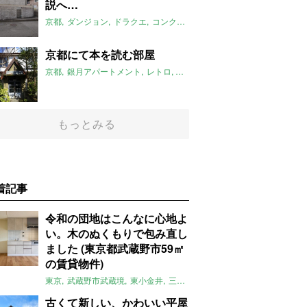
説へ…
京都
ダンジョン
ドラクエ
コンクリートブロック造
2016年5月の
京都にて本を読む部屋
京都
銀月アパートメント
レトロ
リノベ
2016年5月のおすすめ
ル
もっとみる
着記事
令和の団地はこんなに心地よ
い。木のぬくもりで包み直し
ました (東京都武蔵野市59㎡
の賃貸物件)
東京
武蔵野市武蔵境
東小金井
三鷹
団地
リノベーション
木
2LD
古くて新しい、かわいい平屋