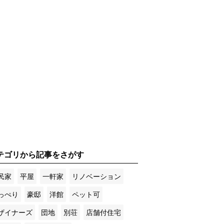
テゴリから記事をさがす
民家
平屋
一軒家
リノベーション
っぺり
豪邸
洋館
ペット可
ザイナーズ
団地
別荘
店舗付住宅