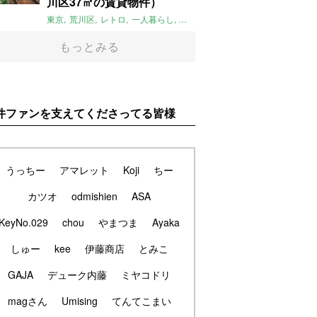
川区37㎡の賃貸物件）
東京
荒川区
レトロ
一人暮らし
タイル
昭和レトロ
大家女子
トダ
もっとみる
件ファンを支えてくださってる皆様
うっちー
アマレット
Koji
ちー
カツオ
odmishien
ASA
KeyNo.029
chou
やまつま
Ayaka
しゅー
kee
伊藤商店
とみこ
GAJA
デューク内藤
ミヤコドリ
magさん
Umising
てんてこまい