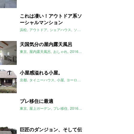
これは凄い！アウトドア系ソ
ーシャルマンション
浜松
アウトドア
シェアハウス
ソーシャルアパートメント
カヌー
天国気分の屋内露天風呂
東京
屋内露天風呂
おしゃれ
2016年5月のおすすめ
小屋感溢れる小屋。
京都
タイニーハウス
小屋
ヨーロピアン
薪ストーブ
一軒家
201
プレ移住に最適
東京
屋上ガーデン
プレ移住
2016年5月のおすすめ
巨匠のダンジョン、そして伝