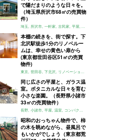
で陽だまりのような日々を。
（埼玉県所沢市68㎡の売買物
件）
埼玉
所沢市
一軒家
古民家
平屋
庭
リノベーション
アメリカンハ
本棚の続きを、街で探す。下
北沢駅徒歩1分のリノベルー
ムは、幸せの黄色い扉から
(東京都世田谷区51㎡の売買
物件)
東京
世田谷
下北沢
リノベーション
1LDK
本棚
ライター：ほしり
同じ広さの平屋と、ガラス温
室。ボタニカルな日々を育む
小さな楽園。（長野県小諸市
33㎡の売買物件）
長野
小諸市
平屋
温室
コンパクト
自然
植物
庭
吹き抜け
無垢
昭和のおっちゃん物件で、柿
の木を眺めながら、昼風呂で
もいかがでしょう（東京都荒