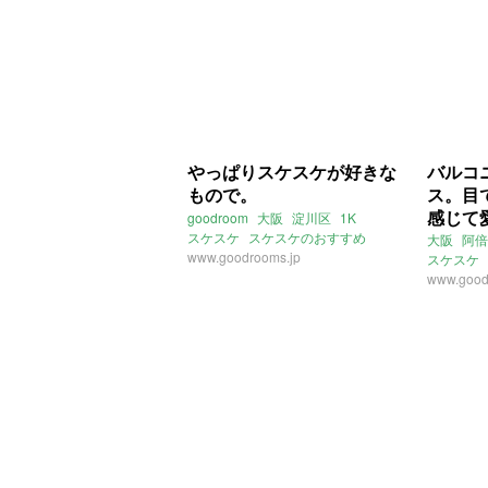
やっぱりスケスケが好きな
バルコ
もので。
ス。目
感じて
goodroom
大阪
淀川区
1K
スケスケ
スケスケのおすすめ
大阪
阿倍
デザイナーズ
www.goodrooms.jp
十三駅
スケスケ
最上階
www.good
昭