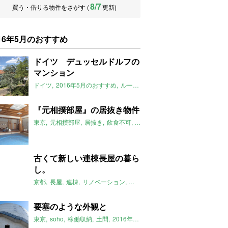
8/7
買う・借りる物件をさがす (
更新)
016年5月のおすすめ
ドイツ デュッセルドルフの
マンション
ドイツ
2016年5月のおすすめ
ルームマーケット
『元相撲部屋』の居抜き物件
東京
元相撲部屋
居抜き
飲食不可
2016年5月のおすすめ
古くて新しい連棟長屋の暮ら
し。
京都
長屋
連棟
リノベーション
子育て
黒板
貯水タンク
パーゴラ
要塞のような外観と
東京
soho
稼働収納
土間
2016年5月のおすすめ