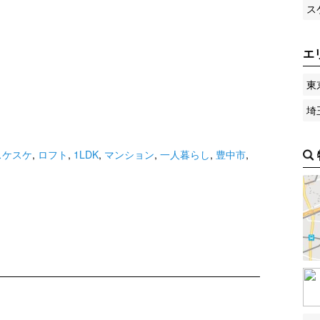
ス
エ
東
埼
スケスケ
,
ロフト
,
1LDK
,
マンション
,
一人暮らし
,
豊中市
,