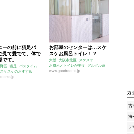
ニーの前に猫足バ
お部屋のセンターは…スケ
で見て愛でて、体で
スケお風呂トイレ！？
愛でて。
大阪
大阪市北区
スケスケ
お風呂とトイレが主役
グルグル系
野区
猫足
バスタイム
スケスケのおすすめ
www.goodrooms.jp
桜ノ宮駅
スケスケのおすすめ
rooms.jp
和町駅
カ
古
海
デ