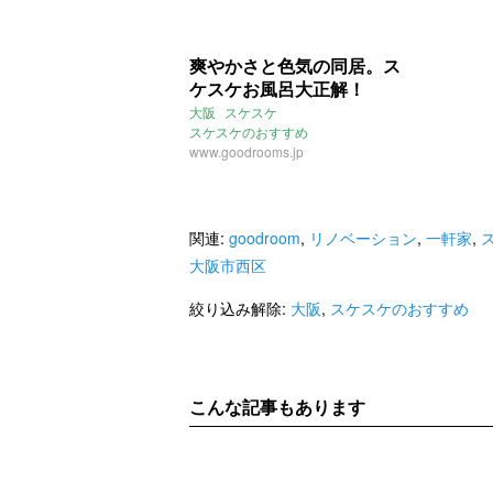
爽やかさと色気の同居。ス
ケスケお風呂大正解！
大阪
スケスケ
スケスケのおすすめ
ひろびろお風呂
www.goodrooms.jp
ペット可
2016年10月のおすすめ
西大橋駅
大阪市西区
堀江
お風呂
関連:
goodroom
,
リノベーション
,
一軒家
,
大阪市西区
絞り込み解除:
大阪
,
スケスケのおすすめ
こんな記事もあります