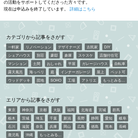
の活動をサポートしてくださった方々です。
現在は申込みを終了しています。
詳細はこちら
カテゴリから記事をさがす
一軒家
リノベーション
デザイナーズ
古民家
DIY
シェアハウス
別荘
豪邸
倉庫
スケスケ
店舗付住宅
マンション
土間
おしゃれ
平屋
ガレージハウス
自転車
露天風呂
海っペリ
庭
インナーガレージ
屋上
ペット可
ウッドデッキ
団地
SOHO
工場
アトリエ
もっとみる…
エリアから記事をさがす
東京
神奈川
京都
大阪
福岡
北海道
宮城
群馬
栃木
茨城
埼玉
千葉
新潟
長野
静岡
愛知
岐阜
石川
滋賀
奈良
兵庫
岡山
広島
徳島
熊本
長崎
鹿児島
沖縄
もっとみる…