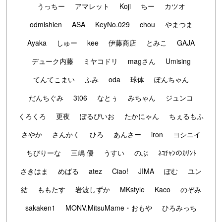
うっちー
アマレット
Koji
ちー
カツオ
odmishien
ASA
KeyNo.029
chou
やまつま
Ayaka
しゅー
kee
伊藤商店
とみこ
GAJA
デューク内藤
ミヤコドリ
magさん
Umising
てんてこまい
ふみ
oda
球体
ぽんちゃん
だんちぐみ
3t06
なとぅ
みちゃん
ジュンコ
くろくろ
更夜
ぽるぴいお
たかにゃん
ちぇるもふ
さやか
さんかく
ひろ
あんさー
iron
ヨシニイ
ちびりーな
三嶋 優
うすい
のぶ
ﾈｺﾁｬﾝのｶﾘﾝﾄ
さきはま
めばる
atez
Ciao!
JIMA
ぽむ
ユン
結
ももたす
岩波しずか
MKstyle
Kaco
のぞみ
sakaken1
MONV.MitsuMame・おもや
ひろみっち