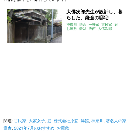
大佛次郎先生が設計し、暮
らした、鎌倉の邸宅
神奈川
鎌倉
一軒家
古民家
庭
お屋敷
豪邸
洋館
大佛次郎
著名人の家
大家女子
2021年7月のおすすめ
株式会社原窓
関連:
古民家
,
大家女子
,
庭
,
株式会社原窓
,
洋館
,
神奈川
,
著名人の家
,
鎌倉
,
2021年7月のおすすめ
,
お屋敷