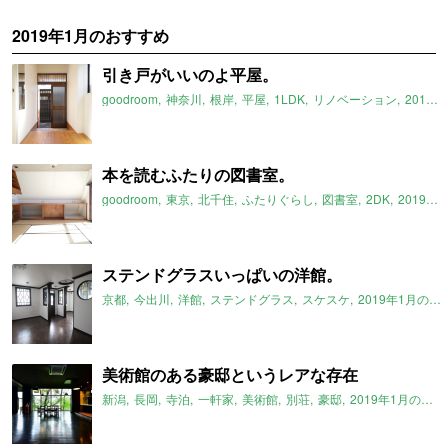
2019年1月のおすすめ
引き戸がいいのよ平屋。
goodroom
神奈川
根岸
平屋
1LDK
リノベーション
2019年1月のおすすめ
本を読むふたりの図書室。
goodroom
東京
北千住
ふたりぐらし
図書室
2DK
2019年1月のおすすめ
ステンドグラスいっぱいの洋館。
京都
今出川
洋館
ステンドグラス
スケスケ
2019年1月のおすすめ
美術館のある豪邸というレアな存在
新潟
長岡
寺泊
一軒家
美術館
別荘
豪邸
2019年1月のおすすめ