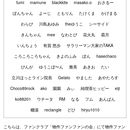
fumi
mamune
blackkite
masako.o
おさるー
ぽんちゃん
よーじ
ともりん
たけくま
かげまる
わらび
川島あゆみ
theゆうこ
シーサイド
きんちゃん
mee
なわとび
花火丸
霜月
いんちょう
有賀 悠歩
サラリーマン大家のTAKA
ころころころちゃん
きよのふみ
ぽん
hasechaco
ぴんが
ゆうこぼ〜ん
雅美
あきお
たい
立川ほっとライン院長
Gelato
やました
あやたろす
Choco89rock
ako
園園
みぃ
純喫茶ヒッピー
eiji
ko88201
ウチータ
RM
なる
フム
あんぱん
棚湯
rectangle
どひ
hiryu1010
こちらは、ファンクラブ「物件ファンファンの会」にて物件ファン