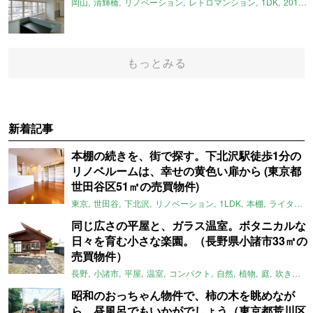
岡山
清輝橋
リノベーション
レトロマンション
1DK
2019年1月のおすすめ
もっとみる
新着記事
本棚の続きを、街で探す。下北沢駅徒歩1分の
リノベルームは、幸せの黄色い扉から (東京都
世田谷区51㎡の売買物件)
東京
世田谷
下北沢
リノベーション
1LDK
本棚
ライター：ほしりょうこ
同じ広さの平屋と、ガラス温室。ボタニカルな
日々を育む小さな楽園。（長野県小諸市33㎡の
売買物件）
長野
小諸市
平屋
温室
コンパクト
自然
植物
庭
吹き抜け
昭和のおっちゃん物件で、柿の木を眺めなが
ら、昼風呂でもいかがでしょう（東京都荒川区