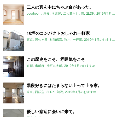
二人の真ん中にちゃぶ台があった。
goodroom
愛知
名古屋
二人暮らし
畳
2LDK
2019年1月のおすすめ
10坪のコンパクトおしゃれ一軒家
東京
阿佐ヶ谷
杉浦伝宗
狭小
一軒家
2019年1月のおすすめ
この歴史をこそ、雰囲気をこそ
京都
出町柳
神宮丸太町
2019年1月のおすすめ
階段好きにはたまらない上って上る家。
東京
西荻窪
2LDK
階段
2019年1月のおすすめ
優しい窓辺に会いに来て。