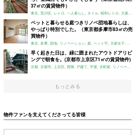
37㎡の賃貸物件）
東京
荒川区
レトロ
一人暮らし
タイル
昭和レトロ
大家女子
ペットと暮らせる庭つきリノベ団地暮らしは、
やっぱり特別でした。（東京都多摩市83㎡の売
買物件）
東京
多摩
団地
リノベーション
庭
ペット可
大家女子
団地
早く起きた日は、緑に囲まれたアウトドアリビ
ングで朝食を。(京都市上京区71㎡の賃貸物件)
京都
京都市
上京区
西陣
戸建て
平屋
京町家
リノベーション
もっとみる
物件ファンを支えてくださってる皆様