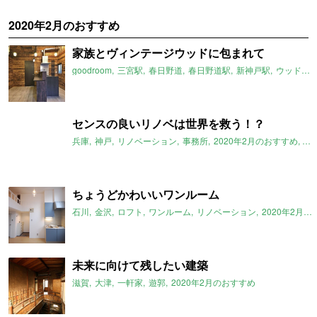
2020年2月のおすすめ
家族とヴィンテージウッドに包まれて
goodroom
三宮駅
春日野道
春日野道駅
新神戸駅
ウッドヴィンテージ
センスの良いリノベは世界を救う！？
兵庫
神戸
リノベーション
事務所
2020年2月のおすすめ
#S
ちょうどかわいいワンルーム
石川
金沢
ロフト
ワンルーム
リノベーション
2020年2月のおすすめ
未来に向けて残したい建築
滋賀
大津
一軒家
遊郭
2020年2月のおすすめ