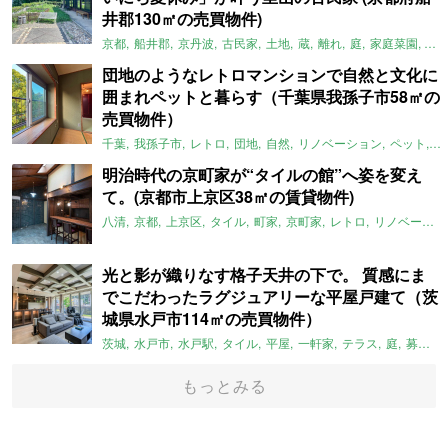
井郡130㎡の売買物件)
京都
船井郡
京丹波
古民家
土地
蔵
離れ
庭
家庭菜園
倉
団地のようなレトロマンションで自然と文化に
囲まれペットと暮らす（千葉県我孫子市58㎡の
売買物件）
千葉
我孫子市
レトロ
団地
自然
リノベーション
ペット
ラ
明治時代の京町家が“タイルの館”へ姿を変え
て。(京都市上京区38㎡の賃貸物件)
八清
京都
上京区
タイル
町家
京町家
レトロ
リノベーション
光と影が織りなす格子天井の下で。 質感にま
でこだわったラグジュアリーな平屋戸建て（茨
城県水戸市114㎡の売買物件）
茨城
水戸市
水戸駅
タイル
平屋
一軒家
テラス
庭
募集中
もっとみる