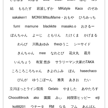
結
ももたす
岩波しずか
MKstyle
Kaco
のぞみ
sakaken1
MONV.MitsuMame・おもや
ひろみっち
fumi
mamune
blackkite
masako.o
おさるー
ぽんちゃん
よーじ
ともりん
たけくま
かげまる
わらび
川島あゆみ
theゆうこ
シーサイド
きんちゃん
mee
なわとび
花火丸
霜月
いんちょう
有賀 悠歩
サラリーマン大家のTAKA
ころころころちゃん
きよのふみ
ぽん
hasechaco
ぴんが
ゆうこぼ〜ん
雅美
あきお
たい
立川ほっとライン院長
Gelato
やました
あやたろす
Choco89rock
ako
園園
みぃ
純喫茶ヒッピー
eiji
ko88201
ウチータ
RM
なる
フム
あんぱん