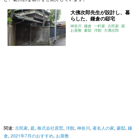
大佛次郎先生が設計し、暮
らした、鎌倉の邸宅
神奈川
鎌倉
一軒家
古民家
庭
お屋敷
豪邸
洋館
大佛次郎
著名人の家
大家女子
2021年7月のおすすめ
株式会社原窓
関連:
古民家
,
庭
,
株式会社原窓
,
洋館
,
神奈川
,
著名人の家
,
豪邸
,
鎌
倉
,
2021年7月のおすすめ
,
お屋敷