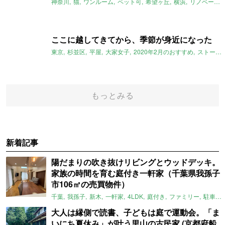
神奈川
猫
ワンルーム
ペット可
希望ヶ丘
横浜
リノベーション
ここに越してきてから、季節が身近になった
東京
杉並区
平屋
大家女子
2020年2月のおすすめ
ストーリー
もっとみる
新着記事
陽だまりの吹き抜けリビングとウッドデッキ。
家族の時間を育む庭付き一軒家（千葉県我孫子
市106㎡の売買物件）
千葉
我孫子
新木
一軒家
4LDK
庭付き
ファミリー
駐車場
大人は縁側で読書、子どもは庭で運動会。「ま
いにち夏休み」が叶う里山の古民家 (京都府船