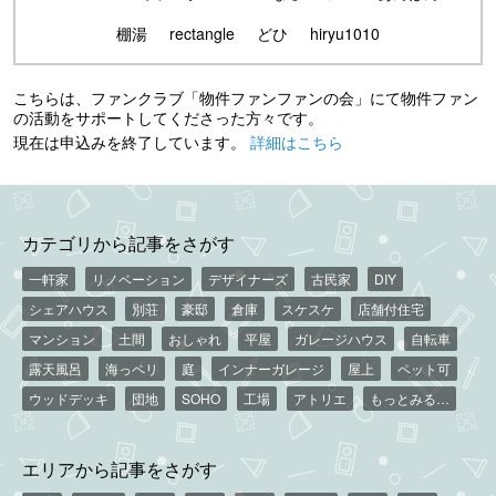
棚湯
rectangle
どひ
hiryu1010
こちらは、ファンクラブ「物件ファンファンの会」にて物件ファン
の活動をサポートしてくださった方々です。
現在は申込みを終了しています。
詳細はこちら
カテゴリから記事をさがす
一軒家
リノベーション
デザイナーズ
古民家
DIY
シェアハウス
別荘
豪邸
倉庫
スケスケ
店舗付住宅
マンション
土間
おしゃれ
平屋
ガレージハウス
自転車
露天風呂
海っペリ
庭
インナーガレージ
屋上
ペット可
ウッドデッキ
団地
SOHO
工場
アトリエ
もっとみる…
エリアから記事をさがす