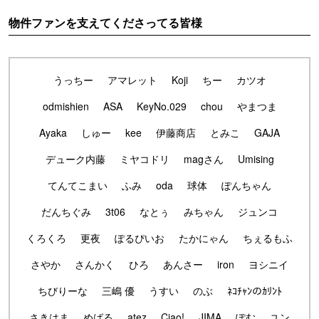
物件ファンを支えてくださってる皆様
うっちー
アマレット
Koji
ちー
カツオ
odmishien
ASA
KeyNo.029
chou
やまつま
Ayaka
しゅー
kee
伊藤商店
とみこ
GAJA
デューク内藤
ミヤコドリ
magさん
Umising
てんてこまい
ふみ
oda
球体
ぽんちゃん
だんちぐみ
3t06
なとぅ
みちゃん
ジュンコ
くろくろ
更夜
ぽるぴいお
たかにゃん
ちぇるもふ
さやか
さんかく
ひろ
あんさー
iron
ヨシニイ
ちびりーな
三嶋 優
うすい
のぶ
ﾈｺﾁｬﾝのｶﾘﾝﾄ
さきはま
めばる
atez
Ciao!
JIMA
ぽむ
ユン