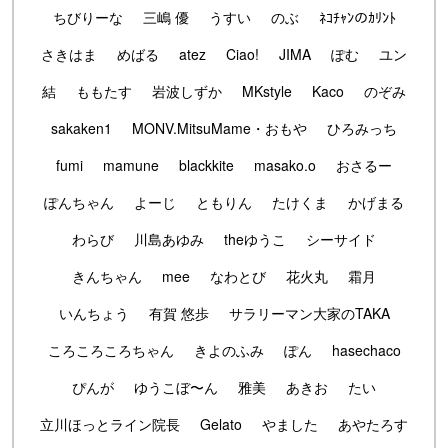
ちびりーな
三嶋 優
うすい
のぶ
ﾈｺﾁｬﾝのｶﾘﾝﾄ
さきはま
めばる
atez
Ciao!
JIMA
ぽむ
ユン
結
ももたす
岩波しずか
MKstyle
Kaco
のぞみ
sakaken1
MONV.MitsuMame・おもや
ひろみっち
fumi
mamune
blackkite
masako.o
おさるー
ぽんちゃん
よーじ
ともりん
たけくま
かげまる
わらび
川島あゆみ
theゆうこ
シーサイド
きんちゃん
mee
なわとび
花火丸
霜月
いんちょう
有賀 悠歩
サラリーマン大家のTAKA
ころころころちゃん
きよのふみ
ぽん
hasechaco
ぴんが
ゆうこぼ〜ん
雅美
あきお
たい
立川ほっとライン院長
Gelato
やました
あやたろす