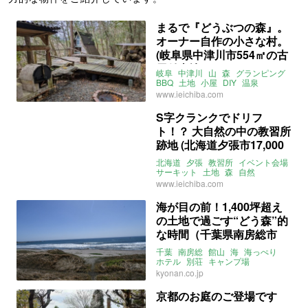
まるで『どうぶつの森』。
オーナー自作の小さな村。
(岐阜県中津川市554㎡の古
屋付土地)
岐阜
中津川
山
森
グランピング
BBQ
土地
小屋
DIY
温泉
大家女子
売買
www.ieichiba.com
S字クランクでドリフ
ト！？ 大自然の中の教習所
跡地 (北海道夕張市17,000
㎡の売買物件)
北海道
夕張
教習所
イベント会場
サーキット
土地
森
自然
大家女子
売買
www.ieichiba.com
海が目の前！1,400坪超え
の土地で過ごす“どう森”的
な時間（千葉県南房総市
4,677㎡の売買物件）
千葉
南房総
館山
海
海っぺり
ホテル
別荘
キャンプ場
グランピング
土地
大家女子
売買
kyonan.co.jp
京都のお庭のご登場です