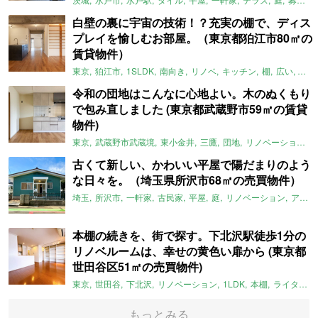
白壁の裏に宇宙の技術！？充実の棚で、ディス
プレイを愉しむお部屋。（東京都狛江市80㎡の
賃貸物件）
東京
狛江市
1SLDK
南向き
リノベ
キッチン
棚
広い
ガイ
令和の団地はこんなに心地よい。木のぬくもり
で包み直しました (東京都武蔵野市59㎡の賃貸
物件)
東京
武蔵野市武蔵境
東小金井
三鷹
団地
リノベーション
古くて新しい、かわいい平屋で陽だまりのよう
な日々を。（埼玉県所沢市68㎡の売買物件）
埼玉
所沢市
一軒家
古民家
平屋
庭
リノベーション
アメリカンハウス
本棚の続きを、街で探す。下北沢駅徒歩1分の
リノベルームは、幸せの黄色い扉から (東京都
世田谷区51㎡の売買物件)
東京
世田谷
下北沢
リノベーション
1LDK
本棚
ライター：ほしりょうこ
もっとみる