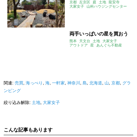
京都
左京区
庭
土地
龍安寺
大家女子
山科ハウジングセンター
両手いっぱいの星を買おう
熊本
天文台
土地
大家女子
アウトドア
星
あんぐら不動産
関連:
売買
,
海っぺり
,
海
,
一軒家
,
神奈川
,
島
,
北海道
,
山
,
京都
,
グラ
ンピング
絞り込み解除:
土地
,
大家女子
こんな記事もあります