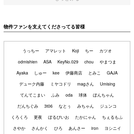
物件ファンを支えてくださってる皆様
うっちー
アマレット
Koji
ちー
カツオ
odmishien
ASA
KeyNo.029
chou
やまつま
Ayaka
しゅー
kee
伊藤商店
とみこ
GAJA
デューク内藤
ミヤコドリ
magさん
Umising
てんてこまい
ふみ
oda
球体
ぽんちゃん
だんちぐみ
3t06
なとぅ
みちゃん
ジュンコ
くろくろ
更夜
ぽるぴいお
たかにゃん
ちぇるもふ
さやか
さんかく
ひろ
あんさー
iron
ヨシニイ