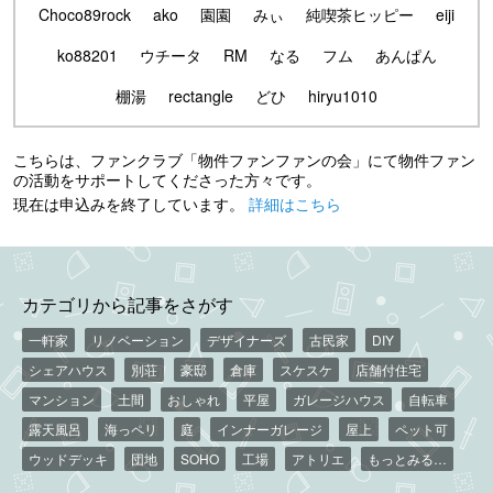
Choco89rock
ako
園園
みぃ
純喫茶ヒッピー
eiji
ko88201
ウチータ
RM
なる
フム
あんぱん
棚湯
rectangle
どひ
hiryu1010
こちらは、ファンクラブ「物件ファンファンの会」にて物件ファン
の活動をサポートしてくださった方々です。
現在は申込みを終了しています。
詳細はこちら
カテゴリから記事をさがす
一軒家
リノベーション
デザイナーズ
古民家
DIY
シェアハウス
別荘
豪邸
倉庫
スケスケ
店舗付住宅
マンション
土間
おしゃれ
平屋
ガレージハウス
自転車
露天風呂
海っペリ
庭
インナーガレージ
屋上
ペット可
ウッドデッキ
団地
SOHO
工場
アトリエ
もっとみる…