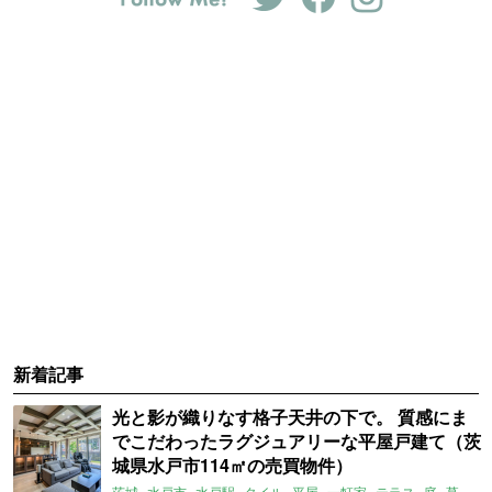
新着記事
光と影が織りなす格子天井の下で。 質感にま
でこだわったラグジュアリーな平屋戸建て（茨
城県水戸市114㎡の売買物件）
茨城
水戸市
水戸駅
タイル
平屋
一軒家
テラス
庭
募集中