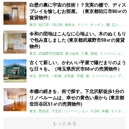
白壁の裏に宇宙の技術！？充実の棚で、ディス
プレイを愉しむお部屋。（東京都狛江市80㎡の
賃貸物件）
東京
狛江市
1SLDK
南向き
リノベ
キッチン
棚
広い
ガイ
令和の団地はこんなに心地よい。木のぬくもり
で包み直しました (東京都武蔵野市59㎡の賃貸
物件)
東京
武蔵野市武蔵境
東小金井
三鷹
団地
リノベーション
古くて新しい、かわいい平屋で陽だまりのよう
な日々を。（埼玉県所沢市68㎡の売買物件）
埼玉
所沢市
一軒家
古民家
平屋
庭
リノベーション
アメリカンハウス
本棚の続きを、街で探す。下北沢駅徒歩1分の
リノベルームは、幸せの黄色い扉から (東京都
世田谷区51㎡の売買物件)
東京
世田谷
下北沢
リノベーション
1LDK
本棚
ライター：ほしりょうこ
もっとみる