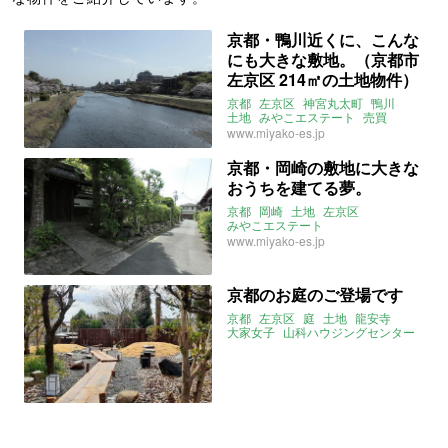
京都・鴨川近くに、こんな
にも大きな敷地。（京都市
左京区 214㎡の土地物件）
京都
左京区
神宮丸太町
鴨川
土地
みやこエステート
売買
www.miyako-es.jp
京都・岡崎の敷地に大きな
おうちを建てる夢。
京都
岡崎
土地
左京区
みやこエステート
www.miyako-es.jp
京都のお庭のご登場です
京都
左京区
庭
土地
龍安寺
大家女子
山科ハウジングセンター