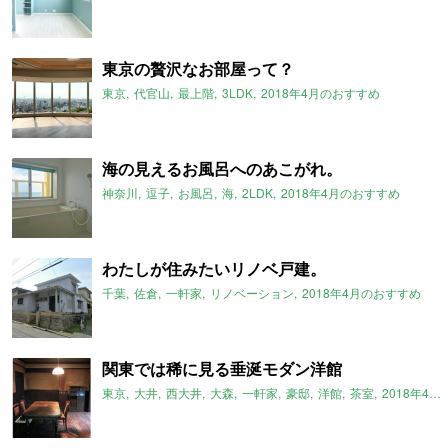
東京の贅沢なお部屋って？
東京
代官山
最上階
3LDK
2018年4月のおすすめ
海の見えるお風呂へのあこがれ。
神奈川
逗子
お風呂
海
2LDK
2018年4月のおすすめ
わたしが住みたいリノベ戸建。
千葉
佐倉
一軒家
リノベーション
2018年4月のおすすめ
関東では稀に見る垂涎モダン洋館
東京
大井
西大井
大森
一軒家
豪邸
洋館
茶室
2018年4月のおすすめ