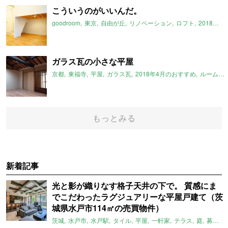
こういうのがいいんだ。
goodroom
東京
自由が丘
リノベーション
ロフト
2018年4月のおすすめ
ガラス瓦の小さな平屋
京都
東福寺
平屋
ガラス瓦
2018年4月のおすすめ
ルームマーケット
もっとみる
新着記事
光と影が織りなす格子天井の下で。 質感にま
でこだわったラグジュアリーな平屋戸建て（茨
城県水戸市114㎡の売買物件）
茨城
水戸市
水戸駅
タイル
平屋
一軒家
テラス
庭
募集中