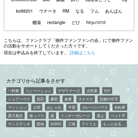
ko88201
ウチータ
RM
なる
フム
あんぱん
棚湯
rectangle
どひ
hiryu1010
こちらは、ファンクラブ「物件ファンファンの会」にて物件ファン
の活動をサポートしてくださった方々です。
現在は申込みを終了しています。
詳細はこちら
カテゴリから記事をさがす
一軒家
リノベーション
デザイナーズ
古民家
DIY
シェアハウス
別荘
豪邸
倉庫
スケスケ
店舗付住宅
マンション
土間
おしゃれ
平屋
ガレージハウス
自転車
露天風呂
海っペリ
庭
インナーガレージ
屋上
ペット可
ウッドデッキ
団地
SOHO
工場
アトリエ
もっとみる…