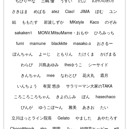
ちびりーな
三嶋 優
うすい
のぶ
ﾈｺﾁｬﾝのｶﾘﾝﾄ
さきはま
めばる
atez
Ciao!
JIMA
ぽむ
ユン
結
ももたす
岩波しずか
MKstyle
Kaco
のぞみ
sakaken1
MONV.MitsuMame・おもや
ひろみっち
fumi
mamune
blackkite
masako.o
おさるー
ぽんちゃん
よーじ
ともりん
たけくま
かげまる
わらび
川島あゆみ
theゆうこ
シーサイド
きんちゃん
mee
なわとび
花火丸
霜月
いんちょう
有賀 悠歩
サラリーマン大家のTAKA
ころころころちゃん
きよのふみ
ぽん
hasechaco
ぴんが
ゆうこぼ〜ん
雅美
あきお
たい
立川ほっとライン院長
Gelato
やました
あやたろす
Choco89rock
ako
園園
みぃ
純喫茶ヒッピー
eiji