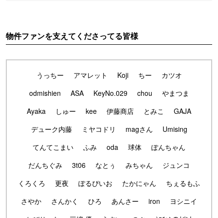
物件ファンを支えてくださってる皆様
うっちー
アマレット
Koji
ちー
カツオ
odmishien
ASA
KeyNo.029
chou
やまつま
Ayaka
しゅー
kee
伊藤商店
とみこ
GAJA
デューク内藤
ミヤコドリ
magさん
Umising
てんてこまい
ふみ
oda
球体
ぽんちゃん
だんちぐみ
3t06
なとぅ
みちゃん
ジュンコ
くろくろ
更夜
ぽるぴいお
たかにゃん
ちぇるもふ
さやか
さんかく
ひろ
あんさー
iron
ヨシニイ