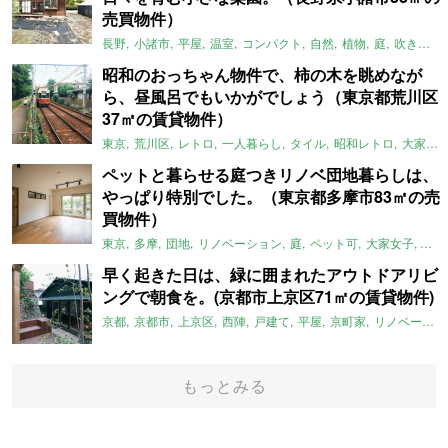
売買物件）
長野
小諸市
平屋
温室
コンパクト
自然
植物
庭
吹き抜け
昭和のおっちゃん物件で、柿の木を眺めなが
ら、昼風呂でもいかがでしょう（東京都荒川区
37㎡の賃貸物件）
東京
荒川区
レトロ
一人暮らし
タイル
昭和レトロ
大家女子
ペットと暮らせる庭つきリノベ団地暮らしは、
やっぱり特別でした。（東京都多摩市83㎡の売
買物件）
東京
多摩
団地
リノベーション
庭
ペット可
大家女子
団地
早く起きた日は、緑に囲まれたアウトドアリビ
ングで朝食を。(京都市上京区71㎡の賃貸物件)
京都
京都市
上京区
西陣
戸建て
平屋
京町家
リノベーション
もっとみる