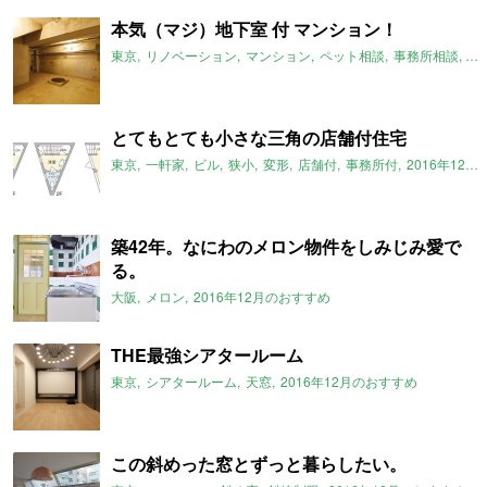
本気（マジ）地下室 付 マンション！
東京
リノベーション
マンション
ペット相談
事務所相談
地
とてもとても小さな三角の店舗付住宅
東京
一軒家
ビル
狭小
変形
店舗付
事務所付
2016年12月のおすすめ
築42年。なにわのメロン物件をしみじみ愛で
る。
大阪
メロン
2016年12月のおすすめ
THE最強シアタールーム
東京
シアタールーム
天窓
2016年12月のおすすめ
この斜めった窓とずっと暮らしたい。