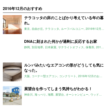
2016年12月のおすすめ
テラコッタの床のことばかり考えている年の暮
れ。
東京
自由が丘
テラコッタ
ルーフバルコニー
2016年12月のおすすめ
DNAに刻まれた何かが過剰に反応するお家
静岡
別荘地帯
日本家屋
サテライトオフィス
保養所
2016年12月のおすすめ
ルンバみたいなエアコンの形がどうしても気に
なった。
大阪
コーナー型エアコン
コンクリート
2016年12月のおすすめ
展望台を作ってしまう気持ちがわかる！
神奈川
海っぺり
海際
展望台
オーシャンビュー
ウッドデッキ