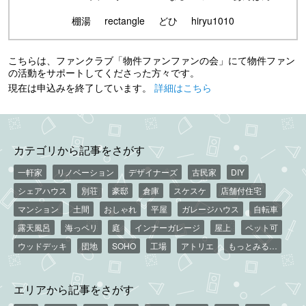
棚湯
rectangle
どひ
hiryu1010
こちらは、ファンクラブ「物件ファンファンの会」にて物件ファン
の活動をサポートしてくださった方々です。
現在は申込みを終了しています。
詳細はこちら
カテゴリから記事をさがす
一軒家
リノベーション
デザイナーズ
古民家
DIY
シェアハウス
別荘
豪邸
倉庫
スケスケ
店舗付住宅
マンション
土間
おしゃれ
平屋
ガレージハウス
自転車
露天風呂
海っペリ
庭
インナーガレージ
屋上
ペット可
ウッドデッキ
団地
SOHO
工場
アトリエ
もっとみる…
エリアから記事をさがす