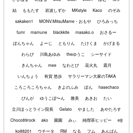
結
ももたす
岩波しずか
MKstyle
Kaco
のぞみ
sakaken1
MONV.MitsuMame・おもや
ひろみっち
fumi
mamune
blackkite
masako.o
おさるー
ぽんちゃん
よーじ
ともりん
たけくま
かげまる
わらび
川島あゆみ
theゆうこ
シーサイド
きんちゃん
mee
なわとび
花火丸
霜月
いんちょう
有賀 悠歩
サラリーマン大家のTAKA
ころころころちゃん
きよのふみ
ぽん
hasechaco
ぴんが
ゆうこぼ〜ん
雅美
あきお
たい
立川ほっとライン院長
Gelato
やました
あやたろす
Choco89rock
ako
園園
みぃ
純喫茶ヒッピー
eiji
ko88201
ウチータ
RM
なる
フム
あんぱん