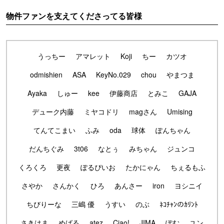
物件ファンを支えてくださってる皆様
うっちー
アマレット
Koji
ちー
カツオ
odmishien
ASA
KeyNo.029
chou
やまつま
Ayaka
しゅー
kee
伊藤商店
とみこ
GAJA
デューク内藤
ミヤコドリ
magさん
Umising
てんてこまい
ふみ
oda
球体
ぽんちゃん
だんちぐみ
3t06
なとぅ
みちゃん
ジュンコ
くろくろ
更夜
ぽるぴいお
たかにゃん
ちぇるもふ
さやか
さんかく
ひろ
あんさー
iron
ヨシニイ
ちびりーな
三嶋 優
うすい
のぶ
ﾈｺﾁｬﾝのｶﾘﾝﾄ
さきはま
めばる
atez
Ciao!
JIMA
ぽむ
ユン