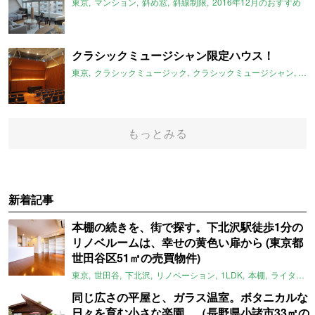
東京
マンション
斜め窓
斜線制限
2016年12月のおすすめ
クラシックミュージシャン限定ハウス！
東京
クラシックミュージック
クラシックミュージシャン
防
もっとみる
新着記事
本棚の続きを、街で探す。下北沢駅徒歩1分の
リノベルームは、幸せの黄色い扉から (東京都
世田谷区51㎡の売買物件)
東京
世田谷
下北沢
リノベーション
1LDK
本棚
ライター：ほしりょうこ
同じ広さの平屋と、ガラス温室。ボタニカルな
日々を育む小さな楽園。（長野県小諸市33㎡の