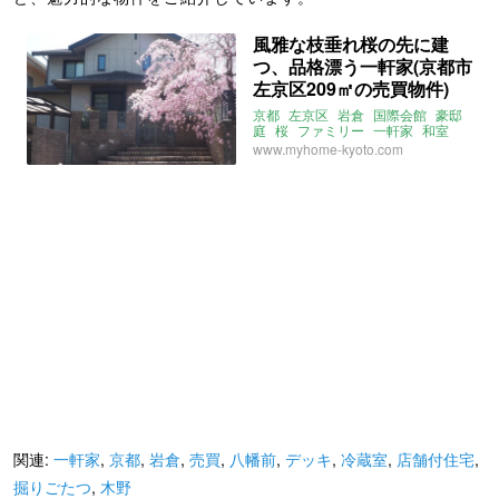
風雅な枝垂れ桜の先に建
つ、品格漂う一軒家(京都市
左京区209㎡の売買物件)
京都
左京区
岩倉
国際会館
豪邸
庭
桜
ファミリー
一軒家
和室
株式会社フラット・エージェンシー
www.myhome-kyoto.com
売買
関連:
一軒家
,
京都
,
岩倉
,
売買
,
八幡前
,
デッキ
,
冷蔵室
,
店舗付住宅
,
掘りごたつ
,
木野