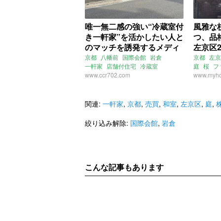
唯一無二感の強い“冷蔵室付
風雅な
き一軒家”を活かしたい人と
つ、品
のマッチを誘発するメディ
左京区2
ア、それが物件ファン！
京都
八幡前
国際会館
岩倉
京都
左京
一軒家
店舗付住宅
冷蔵室
庭
桜
フ
(京都市左京区195㎡の売買
事務所付住宅
www.ccr702.com
売買
株式会社
www.myho
物件)
売買
関連:
一軒家
,
京都
,
売買
,
和室
,
左京区
,
庭
,
絞り込み解除:
国際会館
,
岩倉
こんな記事もあります