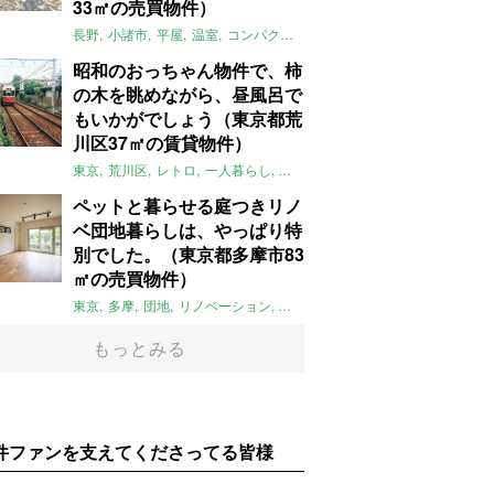
33㎡の売買物件）
長野
小諸市
平屋
温室
コンパクト
自然
植物
庭
吹き抜け
無垢
昭和のおっちゃん物件で、柿
の木を眺めながら、昼風呂で
もいかがでしょう（東京都荒
川区37㎡の賃貸物件）
東京
荒川区
レトロ
一人暮らし
タイル
昭和レトロ
大家女子
トダ
ペットと暮らせる庭つきリノ
ベ団地暮らしは、やっぱり特
別でした。（東京都多摩市83
㎡の売買物件）
東京
多摩
団地
リノベーション
庭
ペット可
大家女子
団地リノベ
もっとみる
件ファンを支えてくださってる皆様