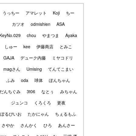
うっちー
アマレット
Koji
ちー
カツオ
odmishien
ASA
KeyNo.029
chou
やまつま
Ayaka
しゅー
kee
伊藤商店
とみこ
GAJA
デューク内藤
ミヤコドリ
magさん
Umising
てんてこまい
ふみ
oda
球体
ぽんちゃん
だんちぐみ
3t06
なとぅ
みちゃん
ジュンコ
くろくろ
更夜
ぽるぴいお
たかにゃん
ちぇるもふ
さやか
さんかく
ひろ
あんさー