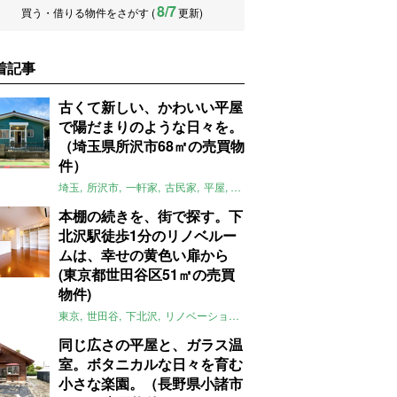
8/7
買う・借りる物件をさがす (
更新)
着記事
古くて新しい、かわいい平屋
で陽だまりのような日々を。
（埼玉県所沢市68㎡の売買物
件）
埼玉
所沢市
一軒家
古民家
平屋
庭
リノベーション
アメリカンハ
本棚の続きを、街で探す。下
北沢駅徒歩1分のリノベルー
ムは、幸せの黄色い扉から
(東京都世田谷区51㎡の売買
物件)
東京
世田谷
下北沢
リノベーション
1LDK
本棚
ライター：ほしり
同じ広さの平屋と、ガラス温
室。ボタニカルな日々を育む
小さな楽園。（長野県小諸市