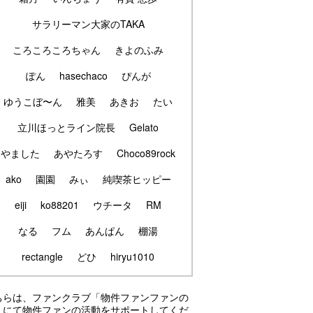
サラリーマン大家のTAKA
ころころころちゃん
きよのふみ
ぽん
hasechaco
ぴんが
ゆうこぼ〜ん
雅美
あきお
たい
立川ほっとライン院長
Gelato
やました
あやたろす
Choco89rock
ako
園園
みぃ
純喫茶ヒッピー
eiji
ko88201
ウチータ
RM
なる
フム
あんぱん
棚湯
rectangle
どひ
hiryu1010
ちらは、ファンクラブ「物件ファンファンの
」にて物件ファンの活動をサポートしてくだ