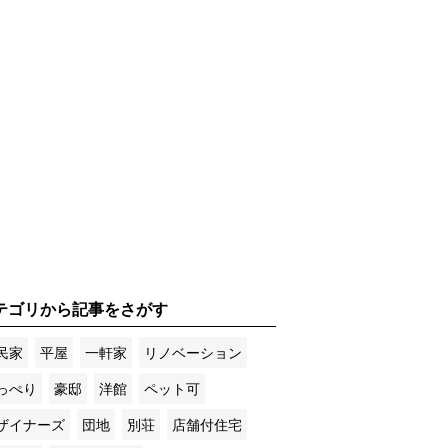
テゴリから記事をさがす
民家
平屋
一軒家
リノベーション
っぺり
豪邸
洋館
ペット可
ザイナーズ
団地
別荘
店舗付住宅