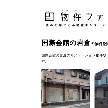
国際会館
の
岩倉
の物件記
国際会館の岩倉のリノベーション物件や
す。