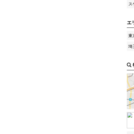
ス
エ
東
埼