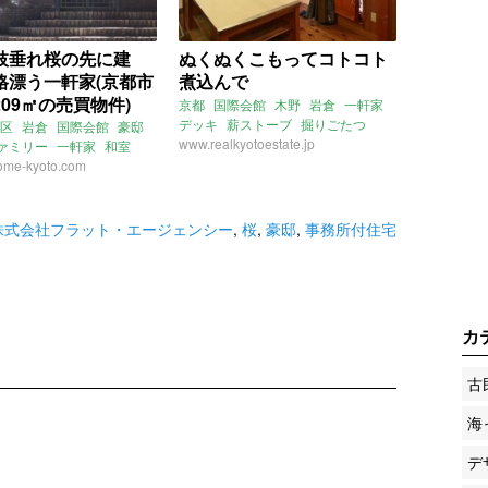
枝垂れ桜の先に建
ぬくぬくこもってコトコト
格漂う一軒家(京都市
煮込んで
09㎡の売買物件)
京都
国際会館
木野
岩倉
一軒家
デッキ
薪ストーブ
掘りごたつ
区
岩倉
国際会館
豪邸
www.realkyotoestate.jp
ァミリー
一軒家
和室
フラット・エージェンシー
me-kyoto.com
株式会社フラット・エージェンシー
,
桜
,
豪邸
,
事務所付住宅
カ
古
海
デ