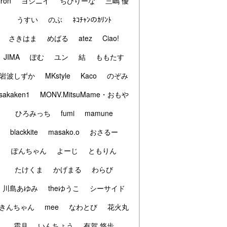
iron
ヨシニイ
ちびりーな
三嶋 優
うすい
のぶ
ﾈｺﾁｬﾝのｶﾘﾝﾄ
さきはま
めばる
atez
Ciao!
JIMA
ぽむ
ユン
結
ももたす
岩波しずか
MKstyle
Kaco
のぞみ
sakaken1
MONV.MitsuMame・おもや
ひろみっち
fumi
mamune
blackkite
masako.o
おさるー
ぽんちゃん
よーじ
ともりん
たけくま
かげまる
わらび
川島あゆみ
theゆうこ
シーサイド
きんちゃん
mee
なわとび
花火丸
霜月
いんちょう
有賀 悠歩