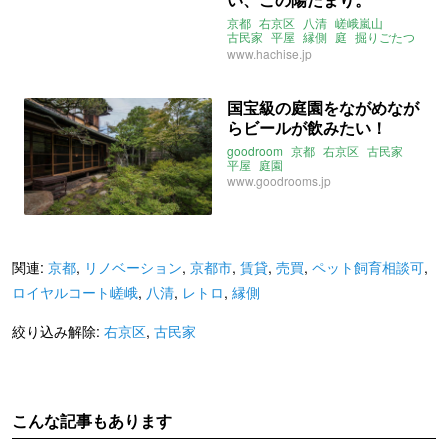
京都
右京区
八清
嵯峨嵐山
古民家
平屋
縁側
庭
掘りごたつ
リノベーション
レトロ
www.hachise.jp
国宝級の庭園をながめなが
らビールが飲みたい！
goodroom
京都
右京区
古民家
平屋
庭園
www.goodrooms.jp
関連:
京都
,
リノベーション
,
京都市
,
賃貸
,
売買
,
ペット飼育相談可
,
ロイヤルコート嵯峨
,
八清
,
レトロ
,
縁側
絞り込み解除:
右京区
,
古民家
こんな記事もあります