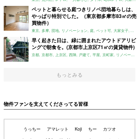
ペットと暮らせる庭つきリノベ団地暮らしは、
やっぱり特別でした。（東京都多摩市83㎡の売
買物件）
東京
多摩
団地
リノベーション
庭
ペット可
大家女子
団地
早く起きた日は、緑に囲まれたアウトドアリビ
ングで朝食を。(京都市上京区71㎡の賃貸物件)
京都
京都市
上京区
西陣
戸建て
平屋
京町家
リノベーション
もっとみる
物件ファンを支えてくださってる皆様
うっちー
アマレット
Koji
ちー
カツオ