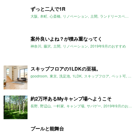
ずっと二人で1R
大阪
本町
心斎橋
リノベーション
土間
ランドリースペース
案外良いよね？が積み重なってく
神奈川
藤沢
土間
リノベーション
2019年9月のおすすめ
スキップフロアの1LDKの至福。
goodroom
東京
洗足池
1LDK
スキップフロア
ペット可
2
約2万坪あるMyキャンプ場へようこそ
長野
野辺山
一軒家
キャンプ場
サバゲー
2019年9月のおすすめ
プールと能舞台