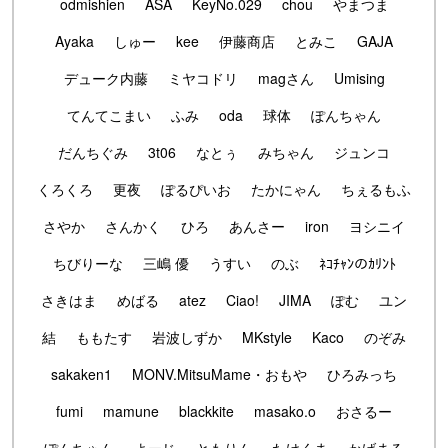
odmishien
ASA
KeyNo.029
chou
やまつま
Ayaka
しゅー
kee
伊藤商店
とみこ
GAJA
デューク内藤
ミヤコドリ
magさん
Umising
てんてこまい
ふみ
oda
球体
ぽんちゃん
だんちぐみ
3t06
なとぅ
みちゃん
ジュンコ
くろくろ
更夜
ぽるぴいお
たかにゃん
ちぇるもふ
さやか
さんかく
ひろ
あんさー
iron
ヨシニイ
ちびりーな
三嶋 優
うすい
のぶ
ﾈｺﾁｬﾝのｶﾘﾝﾄ
さきはま
めばる
atez
Ciao!
JIMA
ぽむ
ユン
結
ももたす
岩波しずか
MKstyle
Kaco
のぞみ
sakaken1
MONV.MitsuMame・おもや
ひろみっち
fumi
mamune
blackkite
masako.o
おさるー
ぽんちゃん
よーじ
ともりん
たけくま
かげまる