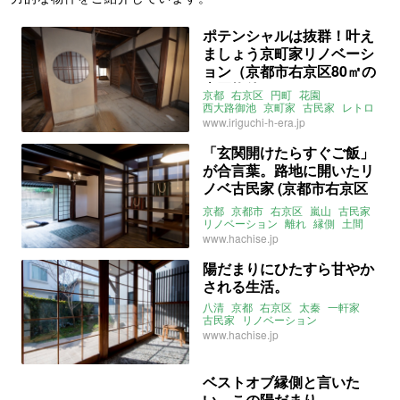
ポテンシャルは抜群！叶え
ましょう京町家リノベーシ
ョン（京都市右京区80㎡の
売買物件）
京都
右京区
円町
花園
西大路御池
京町家
古民家
レトロ
ライター：葱山紫蘇子
募集中
www.iriguchi-h-era.jp
売買
「玄関開けたらすぐご飯」
が合言葉。路地に開いたリ
ノベ古民家 (京都市右京区
99㎡の売買物件)
京都
京都市
右京区
嵐山
古民家
リノベーション
離れ
縁側
土間
店舗可
棚
八清
売買
www.hachise.jp
陽だまりにひたすら甘やか
される生活。
八清
京都
右京区
太秦
一軒家
古民家
リノベーション
サンルーム
天窓
縁側
www.hachise.jp
ベストオブ縁側と言いた
い、この陽だまり。