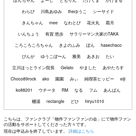
わらび
川島あゆみ
theゆうこ
シーサイド
きんちゃん
mee
なわとび
花火丸
霜月
いんちょう
有賀 悠歩
サラリーマン大家のTAKA
ころころころちゃん
きよのふみ
ぽん
hasechaco
ぴんが
ゆうこぼ〜ん
雅美
あきお
たい
立川ほっとライン院長
Gelato
やました
あやたろす
Choco89rock
ako
園園
みぃ
純喫茶ヒッピー
eiji
ko88201
ウチータ
RM
なる
フム
あんぱん
棚湯
rectangle
どひ
hiryu1010
こちらは、ファンクラブ「物件ファンファンの会」にて物件ファン
の活動をサポートしてくださった方々です。
現在は申込みを終了しています。
詳細はこちら