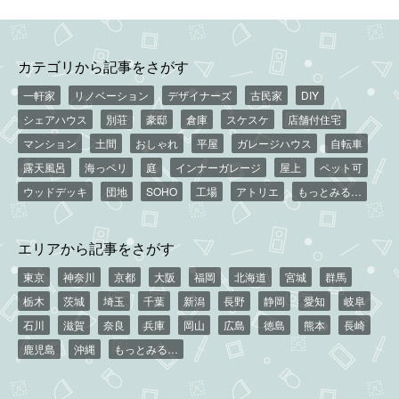
カテゴリから記事をさがす
一軒家
リノベーション
デザイナーズ
古民家
DIY
シェアハウス
別荘
豪邸
倉庫
スケスケ
店舗付住宅
マンション
土間
おしゃれ
平屋
ガレージハウス
自転車
露天風呂
海っペリ
庭
インナーガレージ
屋上
ペット可
ウッドデッキ
団地
SOHO
工場
アトリエ
もっとみる…
エリアから記事をさがす
東京
神奈川
京都
大阪
福岡
北海道
宮城
群馬
栃木
茨城
埼玉
千葉
新潟
長野
静岡
愛知
岐阜
石川
滋賀
奈良
兵庫
岡山
広島
徳島
熊本
長崎
鹿児島
沖縄
もっとみる…