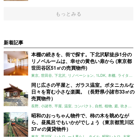
もっとみる
新着記事
本棚の続きを、街で探す。下北沢駅徒歩1分の
リノベルームは、幸せの黄色い扉から (東京都
世田谷区51㎡の売買物件)
東京
世田谷
下北沢
リノベーション
1LDK
本棚
ライター：ほしりょうこ
同じ広さの平屋と、ガラス温室。ボタニカルな
日々を育む小さな楽園。（長野県小諸市33㎡の
売買物件）
長野
小諸市
平屋
温室
コンパクト
自然
植物
庭
吹き抜け
昭和のおっちゃん物件で、柿の木を眺めなが
ら、昼風呂でもいかがでしょう（東京都荒川区
37㎡の賃貸物件）
東京
荒川区
レトロ
一人暮らし
タイル
昭和レトロ
大家女子