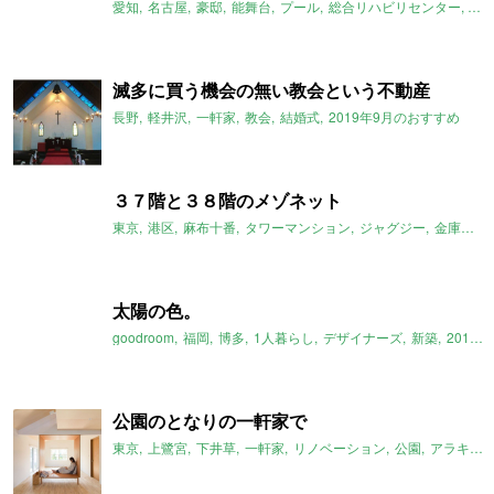
愛知
名古屋
豪邸
能舞台
プール
総合リハビリセンター
20
滅多に買う機会の無い教会という不動産
長野
軽井沢
一軒家
教会
結婚式
2019年9月のおすすめ
３７階と３８階のメゾネット
東京
港区
麻布十番
タワーマンション
ジャグジー
金庫室
2
太陽の色。
goodroom
福岡
博多
1人暮らし
デザイナーズ
新築
2019年9月のおすすめ
公園のとなりの一軒家で
東京
上鷺宮
下井草
一軒家
リノベーション
公園
アラキ＋ササキアーキテクツ