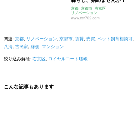
(京都市右京区53㎡の賃貸
京都
京都市
右京区
物件)
リノベーション
ロイヤルコート嵯峨
藤原麻里菜
www.ccr702.com
3Dプリンター
ペット飼育相談可
賃貸
関連:
京都
,
リノベーション
,
京都市
,
賃貸
,
売買
,
ペット飼育相談可
,
八清
,
古民家
,
縁側
,
マンション
絞り込み解除:
右京区
,
ロイヤルコート嵯峨
こんな記事もあります