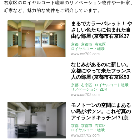
右京区のロイヤルコート嵯峨のリノベーション物件や一軒家、
町家など、魅力的な物件をご紹介しています。
まるでカラーパレット！ や
さしい色たちに包まれた自
由な部屋 (京都市右京区37
㎡の賃貸物件)
京都
京都市
右京区
ロイヤルコート嵯峨
リノベーション
ワンルーム
www.ccr702.com
ペット飼育相談可
賃貸
なじみがあるのに新しい。
京都にやって来たフランス
人の部屋 (京都市右京区53
㎡の賃貸物件)
京都
右京区
ロイヤルコート嵯峨
リノベーション
2DK
ペット飼育相談可
賃貸
www.ccr702.com
モノトーンの空間にまある
い島がポツン。これぞ真の
アイランドキッチン!? (京
都市右京区55㎡の賃貸物
京都
京都市
右京区
件)
ロイヤルコート嵯峨
リノベーション
www.ccr702.com
アイランドキッチン