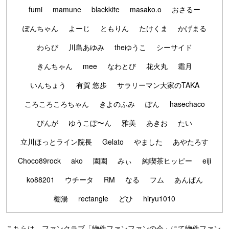
fumi
mamune
blackkite
masako.o
おさるー
ぽんちゃん
よーじ
ともりん
たけくま
かげまる
わらび
川島あゆみ
theゆうこ
シーサイド
きんちゃん
mee
なわとび
花火丸
霜月
いんちょう
有賀 悠歩
サラリーマン大家のTAKA
ころころころちゃん
きよのふみ
ぽん
hasechaco
ぴんが
ゆうこぼ〜ん
雅美
あきお
たい
立川ほっとライン院長
Gelato
やました
あやたろす
Choco89rock
ako
園園
みぃ
純喫茶ヒッピー
eiji
ko88201
ウチータ
RM
なる
フム
あんぱん
棚湯
rectangle
どひ
hiryu1010
こちらは、ファンクラブ「物件ファンファンの会」にて物件ファン