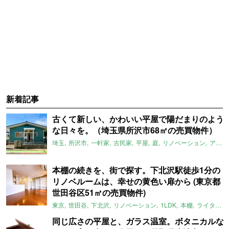
新着記事
古くて新しい、かわいい平屋で陽だまりのよう
な日々を。（埼玉県所沢市68㎡の売買物件）
埼玉
所沢市
一軒家
古民家
平屋
庭
リノベーション
アメリカンハウス
本棚の続きを、街で探す。下北沢駅徒歩1分の
リノベルームは、幸せの黄色い扉から (東京都
世田谷区51㎡の売買物件)
東京
世田谷
下北沢
リノベーション
1LDK
本棚
ライター：ほしりょうこ
同じ広さの平屋と、ガラス温室。ボタニカルな