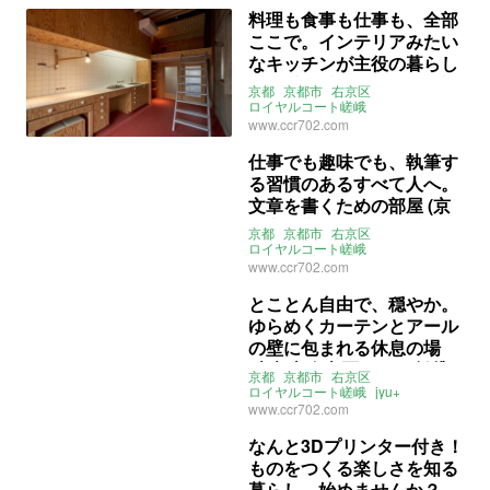
事務所利用相談可
ワンルーム
料理も食事も仕事も、全部
賃貸
ここで。インテリアみたい
なキッチンが主役の暮らし
(京都市右京区25㎡の賃貸
京都
京都市
右京区
物件)
ロイヤルコート嵯峨
リノベーション
造作キッチン
www.ccr702.com
ロフト
ペット飼育相談可
賃貸
仕事でも趣味でも、執筆す
る習慣のあるすべて人へ。
文章を書くための部屋 (京
都市右京区51㎡の賃貸物
京都
京都市
右京区
件)
ロイヤルコート嵯峨
リノベーション
土門蘭
無垢床
www.ccr702.com
造作デスク
ウォークインクローゼット
1LDK
とことん自由で、穏やか。
ペット飼育相談可
賃貸
ゆらめくカーテンとアール
の壁に包まれる休息の場
(京都市右京区46㎡の賃貸
京都
京都市
右京区
物件)
ロイヤルコート嵯峨
jyu+
リノベーション
カーテン
www.ccr702.com
インナーバルコニー
ペット飼育相談可
賃貸
なんと3Dプリンター付き！
ものをつくる楽しさを知る
暮らし、始めませんか？