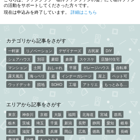
の活動をサポートしてくださった方々です。
現在は申込みを終了しています。
詳細はこちら
カテゴリから記事をさがす
一軒家
リノベーション
デザイナーズ
古民家
DIY
シェアハウス
別荘
豪邸
倉庫
スケスケ
店舗付住宅
マンション
土間
おしゃれ
平屋
ガレージハウス
自転車
露天風呂
海っペリ
庭
インナーガレージ
屋上
ペット可
ウッドデッキ
団地
SOHO
工場
アトリエ
もっとみる…
エリアから記事をさがす
東京
神奈川
京都
大阪
福岡
北海道
宮城
群馬
栃木
茨城
埼玉
千葉
新潟
長野
静岡
愛知
岐阜
石川
滋賀
奈良
兵庫
岡山
広島
徳島
熊本
長崎
鹿児島
沖縄
もっとみる…