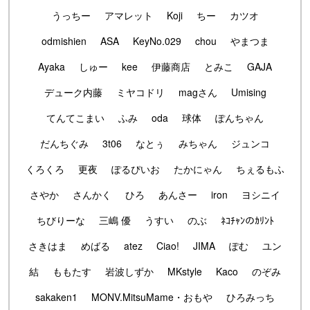
うっちー
アマレット
Koji
ちー
カツオ
odmishien
ASA
KeyNo.029
chou
やまつま
Ayaka
しゅー
kee
伊藤商店
とみこ
GAJA
デューク内藤
ミヤコドリ
magさん
Umising
てんてこまい
ふみ
oda
球体
ぽんちゃん
だんちぐみ
3t06
なとぅ
みちゃん
ジュンコ
くろくろ
更夜
ぽるぴいお
たかにゃん
ちぇるもふ
さやか
さんかく
ひろ
あんさー
iron
ヨシニイ
ちびりーな
三嶋 優
うすい
のぶ
ﾈｺﾁｬﾝのｶﾘﾝﾄ
さきはま
めばる
atez
Ciao!
JIMA
ぽむ
ユン
結
ももたす
岩波しずか
MKstyle
Kaco
のぞみ
sakaken1
MONV.MitsuMame・おもや
ひろみっち