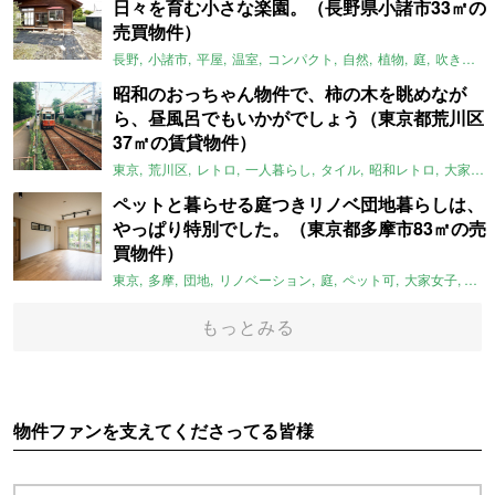
日々を育む小さな楽園。（長野県小諸市33㎡の
売買物件）
長野
小諸市
平屋
温室
コンパクト
自然
植物
庭
吹き抜け
昭和のおっちゃん物件で、柿の木を眺めなが
ら、昼風呂でもいかがでしょう（東京都荒川区
37㎡の賃貸物件）
東京
荒川区
レトロ
一人暮らし
タイル
昭和レトロ
大家女子
ペットと暮らせる庭つきリノベ団地暮らしは、
やっぱり特別でした。（東京都多摩市83㎡の売
買物件）
東京
多摩
団地
リノベーション
庭
ペット可
大家女子
団地
もっとみる
物件ファンを支えてくださってる皆様