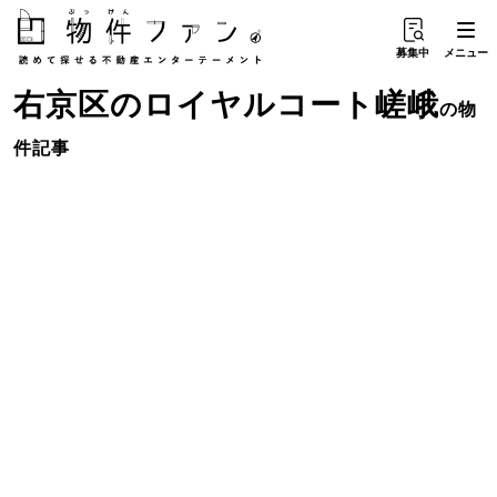
募集中
メニュー
右京区
の
ロイヤルコート嵯峨
の物
件記事