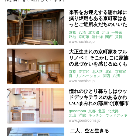
来客をお迎えする濡れ縁に
掘り炬燵もある京町家はき
っとご近所友だちのいいた
まり場になれちゃう (京都
京都
八清
北大路
北山
一軒家
市北区107㎡の賃貸物件)
路地
京町家
濡れ縁
関西
賃貸
www.hachise.jp
大正生まれの京町家をフル
リノベ！ そこかしこに家族
の息づかいを感じるぬくも
りの空間。(京都市左京区
京都
左京区
北大路
北山
京町家
88㎡の賃貸物件)
庭
リノベーション
関西
八清
賃貸
www.hachise.jp
憧れのひとり暮らしはウッ
ドデッキテラスのあるかわ
いいまみれの部屋で(京都市
北区25㎡の賃貸物件)
goodroom
京都
北区
北大路
北山
洋館
キッチン
ウッドデッキ
テラス
レトロ
カントリー
タイル
www.goodrooms.jp
賃貸
二人、空と生きる