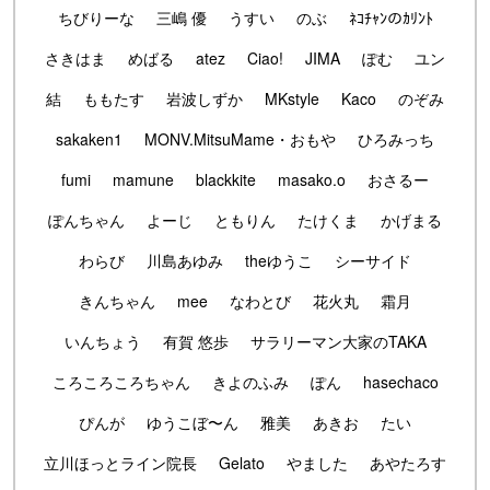
ちびりーな
三嶋 優
うすい
のぶ
ﾈｺﾁｬﾝのｶﾘﾝﾄ
さきはま
めばる
atez
Ciao!
JIMA
ぽむ
ユン
結
ももたす
岩波しずか
MKstyle
Kaco
のぞみ
sakaken1
MONV.MitsuMame・おもや
ひろみっち
fumi
mamune
blackkite
masako.o
おさるー
ぽんちゃん
よーじ
ともりん
たけくま
かげまる
わらび
川島あゆみ
theゆうこ
シーサイド
きんちゃん
mee
なわとび
花火丸
霜月
いんちょう
有賀 悠歩
サラリーマン大家のTAKA
ころころころちゃん
きよのふみ
ぽん
hasechaco
ぴんが
ゆうこぼ〜ん
雅美
あきお
たい
立川ほっとライン院長
Gelato
やました
あやたろす