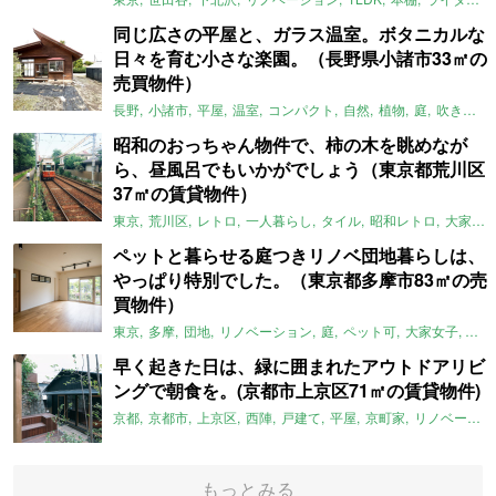
同じ広さの平屋と、ガラス温室。ボタニカルな
日々を育む小さな楽園。（長野県小諸市33㎡の
売買物件）
長野
小諸市
平屋
温室
コンパクト
自然
植物
庭
吹き抜け
昭和のおっちゃん物件で、柿の木を眺めなが
ら、昼風呂でもいかがでしょう（東京都荒川区
37㎡の賃貸物件）
東京
荒川区
レトロ
一人暮らし
タイル
昭和レトロ
大家女子
ペットと暮らせる庭つきリノベ団地暮らしは、
やっぱり特別でした。（東京都多摩市83㎡の売
買物件）
東京
多摩
団地
リノベーション
庭
ペット可
大家女子
団地
早く起きた日は、緑に囲まれたアウトドアリビ
ングで朝食を。(京都市上京区71㎡の賃貸物件)
京都
京都市
上京区
西陣
戸建て
平屋
京町家
リノベーション
もっとみる