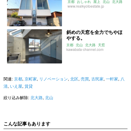
京都
おしゃれ
屋上
北山
北大路
www.realkyotoestate.jp
斜めの天窓を全力でちやほ
やする。
京都
北山
北大路
天窓
kawabata-channel.com
関連:
京都
,
京町家
,
リノベーション
,
北区
,
売買
,
古民家
,
一軒家
,
八
清
,
いえ屋
,
賃貸
絞り込み解除:
北大路
,
北山
こんな記事もあります