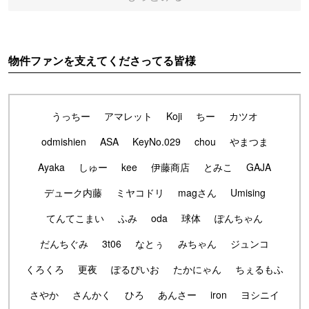
物件ファンを支えてくださってる皆様
うっちー
アマレット
Koji
ちー
カツオ
odmishien
ASA
KeyNo.029
chou
やまつま
Ayaka
しゅー
kee
伊藤商店
とみこ
GAJA
デューク内藤
ミヤコドリ
magさん
Umising
てんてこまい
ふみ
oda
球体
ぽんちゃん
だんちぐみ
3t06
なとぅ
みちゃん
ジュンコ
くろくろ
更夜
ぽるぴいお
たかにゃん
ちぇるもふ
さやか
さんかく
ひろ
あんさー
iron
ヨシニイ