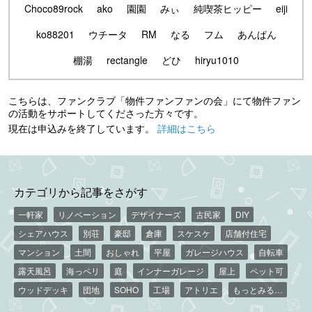
Choco89rock
ako
園園
みぃ
純喫茶ヒッピー
eiji
ko88201
ウチータ
RM
なる
フム
あんぱん
棚湯
rectangle
どひ
hiryu1010
こちらは、ファンクラブ「物件ファンファンの会」にて物件ファン
の活動をサポートしてくださった方々です。
現在は申込みを終了しています。
詳細はこちら
カテゴリから記事をさがす
一軒家
リノベーション
デザイナーズ
古民家
DIY
シェアハウス
別荘
豪邸
倉庫
スケスケ
店舗付住宅
マンション
土間
おしゃれ
平屋
ガレージハウス
自転車
露天風呂
海っペリ
庭
インナーガレージ
屋上
ペット可
ウッドデッキ
団地
SOHO
工場
アトリエ
もっとみる…