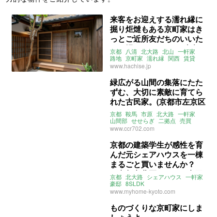
来客をお迎えする濡れ縁に
掘り炬燵もある京町家はき
っとご近所友だちのいいた
まり場になれちゃう (京都
京都
八清
北大路
北山
一軒家
市北区107㎡の賃貸物件)
路地
京町家
濡れ縁
関西
賃貸
www.hachise.jp
緑広がる山間の集落にたた
ずむ、大切に素敵に育てら
れた古民家。(京都市左京区
154㎡の売買物件)
京都
鞍馬
市原
北大路
一軒家
山間部
せせらぎ
二拠点
売買
www.ccr702.com
京都の建築学生が感性を育
んだ元シェアハウスを一棟
まるごと買いませんか？
（京都市北区 267㎡の売買
京都
北大路
シェアハウス
一軒家
物件）
豪邸
8SLDK
株式会社フラット・エージェンシー
www.myhome-kyoto.com
売買
ものづくりな京町家にしま