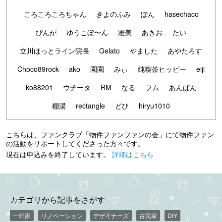
ころころころちゃん
きよのふみ
ぽん
hasechaco
ぴんが
ゆうこぼ〜ん
雅美
あきお
たい
立川ほっとライン院長
Gelato
やました
あやたろす
Choco89rock
ako
園園
みぃ
純喫茶ヒッピー
eiji
ko88201
ウチータ
RM
なる
フム
あんぱん
棚湯
rectangle
どひ
hiryu1010
こちらは、ファンクラブ「物件ファンファンの会」にて物件ファン
の活動をサポートしてくださった方々です。
現在は申込みを終了しています。
詳細はこちら
カテゴリから記事をさがす
一軒家
リノベーション
デザイナーズ
古民家
DIY