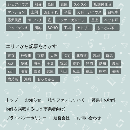
シェアハウス
別荘
豪邸
倉庫
スケスケ
店舗付住宅
マンション
土間
おしゃれ
平屋
ガレージハウス
自転車
露天風呂
海っペリ
庭
インナーガレージ
屋上
ペット可
ウッドデッキ
団地
SOHO
工場
アトリエ
もっとみる…
エリアから記事をさがす
東京
神奈川
京都
大阪
福岡
北海道
宮城
群馬
栃木
茨城
埼玉
千葉
新潟
長野
静岡
愛知
岐阜
石川
滋賀
奈良
兵庫
岡山
広島
徳島
熊本
長崎
鹿児島
沖縄
もっとみる…
トップ
お知らせ
物件ファンについて
募集中の物件
物件を掲載するには(事業者向け)
プライバシーポリシー
運営会社
お問い合わせ