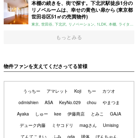
本棚の続きを、街で探す。下北沢駅徒歩1分の
リノベルームは、幸せの黄色い扉から (東京都
世田谷区51㎡の売買物件)
東京
世田谷
下北沢
リノベーション
1LDK
本棚
ライター：ほしりょうこ
もっとみる
物件ファンを支えてくださってる皆様
うっちー
アマレット
Koji
ちー
カツオ
odmishien
ASA
KeyNo.029
chou
やまつま
Ayaka
しゅー
kee
伊藤商店
とみこ
GAJA
デューク内藤
ミヤコドリ
magさん
Umising
てんてこまい
ふみ
oda
球体
ぽんちゃん