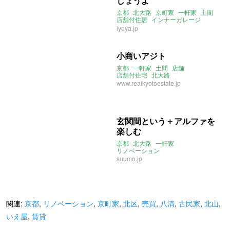
しょうよ
京都
北大路
京町家
一軒家
土間
店舗付住居
インナーガレージ
いえ屋
iyeya.jp
小商いアジト
京都
一軒家
土間
店舗
店舗付住宅
北大路
www.realkyotoestate.jp
玄関間という＋アルファを
楽しむ
京都
北大路
一軒家
リノベーション
suumo.jp
関連:
京都
,
リノベーション
,
京町家
,
北区
,
売買
,
八清
,
古民家
,
北山
,
いえ屋
,
賃貸