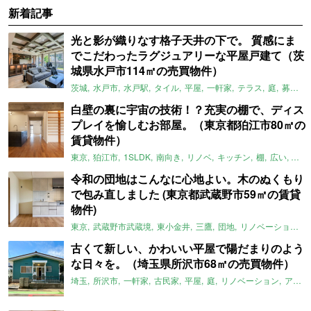
新着記事
光と影が織りなす格子天井の下で。 質感にま
でこだわったラグジュアリーな平屋戸建て（茨
城県水戸市114㎡の売買物件）
茨城
水戸市
水戸駅
タイル
平屋
一軒家
テラス
庭
募集中
白壁の裏に宇宙の技術！？充実の棚で、ディス
プレイを愉しむお部屋。（東京都狛江市80㎡の
賃貸物件）
東京
狛江市
1SLDK
南向き
リノベ
キッチン
棚
広い
ガイ
令和の団地はこんなに心地よい。木のぬくもり
で包み直しました (東京都武蔵野市59㎡の賃貸
物件)
東京
武蔵野市武蔵境
東小金井
三鷹
団地
リノベーション
古くて新しい、かわいい平屋で陽だまりのよう
な日々を。（埼玉県所沢市68㎡の売買物件）
埼玉
所沢市
一軒家
古民家
平屋
庭
リノベーション
アメリカンハウス