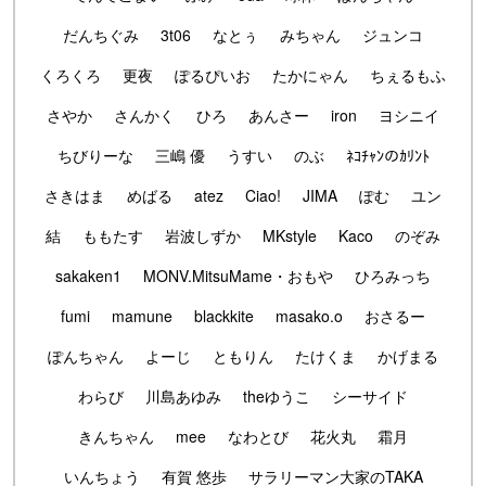
だんちぐみ
3t06
なとぅ
みちゃん
ジュンコ
くろくろ
更夜
ぽるぴいお
たかにゃん
ちぇるもふ
さやか
さんかく
ひろ
あんさー
iron
ヨシニイ
ちびりーな
三嶋 優
うすい
のぶ
ﾈｺﾁｬﾝのｶﾘﾝﾄ
さきはま
めばる
atez
Ciao!
JIMA
ぽむ
ユン
結
ももたす
岩波しずか
MKstyle
Kaco
のぞみ
sakaken1
MONV.MitsuMame・おもや
ひろみっち
fumi
mamune
blackkite
masako.o
おさるー
ぽんちゃん
よーじ
ともりん
たけくま
かげまる
わらび
川島あゆみ
theゆうこ
シーサイド
きんちゃん
mee
なわとび
花火丸
霜月
いんちょう
有賀 悠歩
サラリーマン大家のTAKA