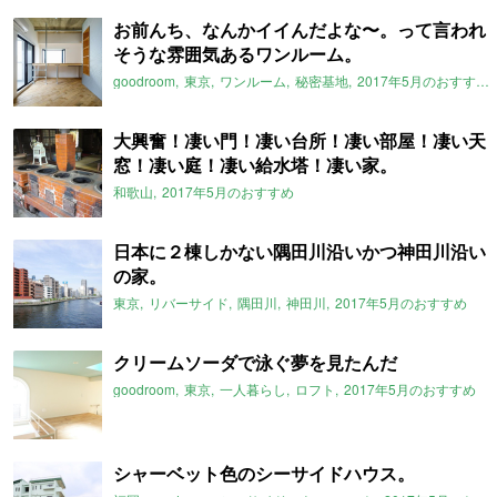
お前んち、なんかイイんだよな〜。って言われ
そうな雰囲気あるワンルーム。
goodroom
東京
ワンルーム
秘密基地
2017年5月のおすすめ
大興奮！凄い門！凄い台所！凄い部屋！凄い天
窓！凄い庭！凄い給水塔！凄い家。
和歌山
2017年5月のおすすめ
日本に２棟しかない隅田川沿いかつ神田川沿い
の家。
東京
リバーサイド
隅田川
神田川
2017年5月のおすすめ
クリームソーダで泳ぐ夢を見たんだ
goodroom
東京
一人暮らし
ロフト
2017年5月のおすすめ
シャーベット色のシーサイドハウス。