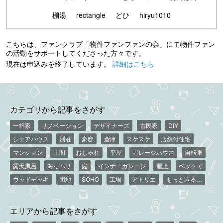
棚湯
rectangle
どひ
hiryu1010
こちらは、ファンクラブ「物件ファンファンの会」にて物件ファン
の活動をサポートしてくださった方々です。
現在は申込みを終了しています。
詳細はこちら
カテゴリから記事をさがす
一軒家
リノベーション
デザイナーズ
古民家
DIY
シェアハウス
別荘
豪邸
倉庫
スケスケ
店舗付住宅
マンション
土間
おしゃれ
平屋
ガレージハウス
自転車
露天風呂
海っペリ
庭
インナーガレージ
屋上
ペット可
ウッドデッキ
団地
SOHO
工場
アトリエ
もっとみる…
エリアから記事をさがす