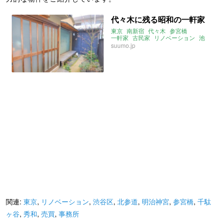
代々木に残る昭和の一軒家
東京
南新宿
代々木
参宮橋
一軒家
古民家
リノベーション
池
suumo.jp
関連:
東京
,
リノベーション
,
渋谷区
,
北参道
,
明治神宮
,
参宮橋
,
千駄
ヶ谷
,
秀和
,
売買
,
事務所