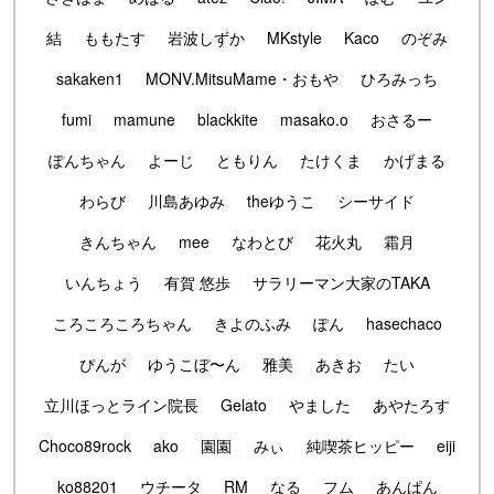
結
ももたす
岩波しずか
MKstyle
Kaco
のぞみ
sakaken1
MONV.MitsuMame・おもや
ひろみっち
fumi
mamune
blackkite
masako.o
おさるー
ぽんちゃん
よーじ
ともりん
たけくま
かげまる
わらび
川島あゆみ
theゆうこ
シーサイド
きんちゃん
mee
なわとび
花火丸
霜月
いんちょう
有賀 悠歩
サラリーマン大家のTAKA
ころころころちゃん
きよのふみ
ぽん
hasechaco
ぴんが
ゆうこぼ〜ん
雅美
あきお
たい
立川ほっとライン院長
Gelato
やました
あやたろす
Choco89rock
ako
園園
みぃ
純喫茶ヒッピー
eiji
ko88201
ウチータ
RM
なる
フム
あんぱん