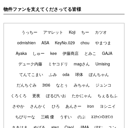
物件ファンを支えてくださってる皆様
うっちー
アマレット
Koji
ちー
カツオ
odmishien
ASA
KeyNo.029
chou
やまつま
Ayaka
しゅー
kee
伊藤商店
とみこ
GAJA
デューク内藤
ミヤコドリ
magさん
Umising
てんてこまい
ふみ
oda
球体
ぽんちゃん
だんちぐみ
3t06
なとぅ
みちゃん
ジュンコ
くろくろ
更夜
ぽるぴいお
たかにゃん
ちぇるもふ
さやか
さんかく
ひろ
あんさー
iron
ヨシニイ
ちびりーな
三嶋 優
うすい
のぶ
ﾈｺﾁｬﾝのｶﾘﾝﾄ
さきはま
めばる
atez
Ciao!
JIMA
ぽむ
ユン