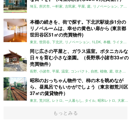
埼玉
所沢市
一軒家
古民家
平屋
庭
リノベーション
アメリカンハウス
本棚の続きを、街で探す。下北沢駅徒歩1分の
リノベルームは、幸せの黄色い扉から (東京都
世田谷区51㎡の売買物件)
東京
世田谷
下北沢
リノベーション
1LDK
本棚
ライター：ほしりょうこ
同じ広さの平屋と、ガラス温室。ボタニカルな
日々を育む小さな楽園。（長野県小諸市33㎡の
売買物件）
長野
小諸市
平屋
温室
コンパクト
自然
植物
庭
吹き抜け
昭和のおっちゃん物件で、柿の木を眺めなが
ら、昼風呂でもいかがでしょう（東京都荒川区
37㎡の賃貸物件）
東京
荒川区
レトロ
一人暮らし
タイル
昭和レトロ
大家女子
もっとみる