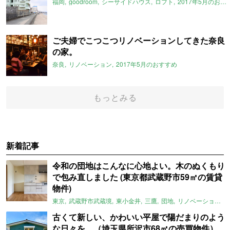
福岡
goodroom
シーサイドハウス
ロフト
2017年5月のおすすめ
ご夫婦でこつこつリノベーションしてきた奈良
の家。
奈良
リノベーション
2017年5月のおすすめ
もっとみる
新着記事
令和の団地はこんなに心地よい。木のぬくもり
で包み直しました (東京都武蔵野市59㎡の賃貸
物件)
東京
武蔵野市武蔵境
東小金井
三鷹
団地
リノベーション
古くて新しい、かわいい平屋で陽だまりのよう
な日々を。（埼玉県所沢市68㎡の売買物件）