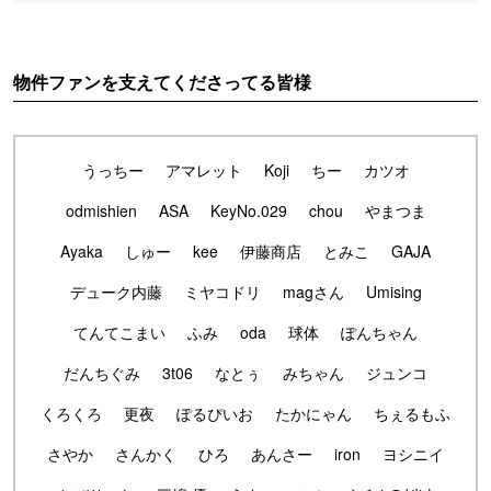
物件ファンを支えてくださってる皆様
うっちー
アマレット
Koji
ちー
カツオ
odmishien
ASA
KeyNo.029
chou
やまつま
Ayaka
しゅー
kee
伊藤商店
とみこ
GAJA
デューク内藤
ミヤコドリ
magさん
Umising
てんてこまい
ふみ
oda
球体
ぽんちゃん
だんちぐみ
3t06
なとぅ
みちゃん
ジュンコ
くろくろ
更夜
ぽるぴいお
たかにゃん
ちぇるもふ
さやか
さんかく
ひろ
あんさー
iron
ヨシニイ