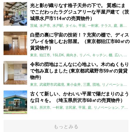
光と影が織りなす格子天井の下で。 質感にま
でこだわったラグジュアリーな平屋戸建て（茨
城県水戸市114㎡の売買物件）
茨城
水戸市
水戸駅
タイル
平屋
一軒家
テラス
庭
募集中
白壁の裏に宇宙の技術！？充実の棚で、ディス
プレイを愉しむお部屋。（東京都狛江市80㎡の
賃貸物件）
東京
狛江市
1SLDK
南向き
リノベ
キッチン
棚
広い
ガイ
令和の団地はこんなに心地よい。木のぬくもり
で包み直しました (東京都武蔵野市59㎡の賃貸
物件)
東京
武蔵野市武蔵境
東小金井
三鷹
団地
リノベーション
古くて新しい、かわいい平屋で陽だまりのよう
な日々を。（埼玉県所沢市68㎡の売買物件）
埼玉
所沢市
一軒家
古民家
平屋
庭
リノベーション
アメリカンハウス
もっとみる