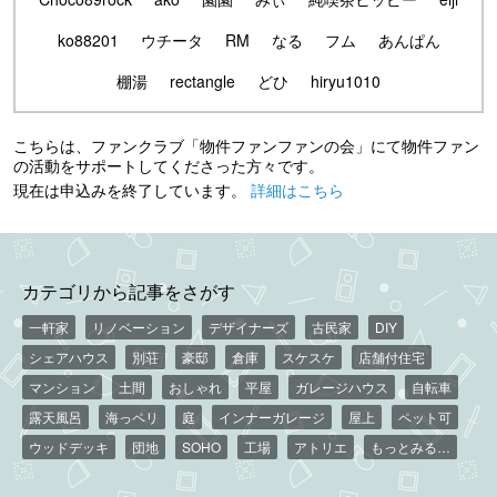
ko88201
ウチータ
RM
なる
フム
あんぱん
棚湯
rectangle
どひ
hiryu1010
こちらは、ファンクラブ「物件ファンファンの会」にて物件ファン
の活動をサポートしてくださった方々です。
現在は申込みを終了しています。
詳細はこちら
カテゴリから記事をさがす
一軒家
リノベーション
デザイナーズ
古民家
DIY
シェアハウス
別荘
豪邸
倉庫
スケスケ
店舗付住宅
マンション
土間
おしゃれ
平屋
ガレージハウス
自転車
露天風呂
海っペリ
庭
インナーガレージ
屋上
ペット可
ウッドデッキ
団地
SOHO
工場
アトリエ
もっとみる…