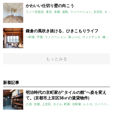
かわいい仕切り壁の向こう
リノベ百貨店
東京
本郷
湯島
リノベーション
文京区
キッチン
鎌倉の風吹き抜ける、ひきこもりライフ
一軒家
平屋
リノベーション
海っぺり
ウッドデッキ
鎌倉
もっとみる
新着記事
明治時代の京町家が“タイルの館”へ姿を変え
て。(京都市上京区38㎡の賃貸物件)
八清
京都
上京区
タイル
町家
京町家
レトロ
リノベーション