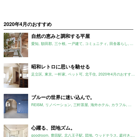
2020年4月のおすすめ
自然の恵みと調和する平屋
愛知
額田郡
三ケ根
一戸建て
コミュニティ
田舎暮らし
平
昭和レトロに思いを馳せる
足立区
東京
一軒家
ペット可
北千住
2020年4月のおすすめ
ブルーの世界に迷い込んで。
REISM
リノベーション
三軒茶屋
海外ホテル
カラフル
キッ
心躍る、団地ズム。
goodroom
豊田駅
北八王子駅
団地
ウッドテラス
庭付き
シ