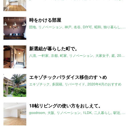
時をかける部屋
団地
リノベーション
神戸
名谷
DIY可
昭和
独り暮らし
フ
新選組が暮らした町で。
八清
一軒家
京都
町家
リノベーション
大家女子
庭
2020年4月のおすすめ
エキゾチックパラダイス移住のすヽめ
エキゾチック
多国籍
リバーサイド
2020年4月のおすすめ
18帖リビングの使い方をおしえて。
goodroom
大阪
リノベーション
1LDK
二人暮らし
駅近
2