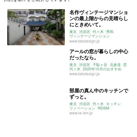
名作ヴィンテージマンショ
ンの最上階からの見晴らし
にときめいて。
東京
渋谷区
代々木
秀和
ヴィンテージマンション
ルーフバルコニー
www.tatodesign.jp
アールの窓が暮らしの中心
だったなら。
東京
渋谷区
千駄ヶ谷
北参道
窓
代々木
2020年10月のおすすめ
www.tatodesign.jp
部屋の真ん中のキッチンで
ずっと。
東京
渋谷区
代々木
キッチン
リノベーション
REISM
www.re-ism.jp