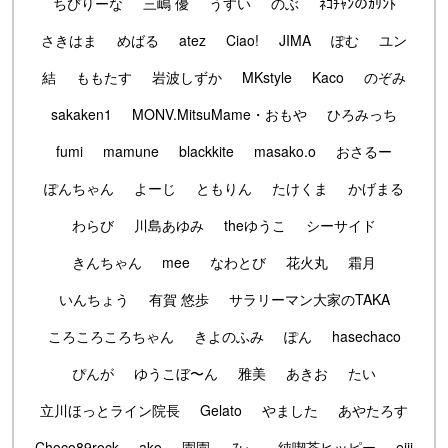
ちびりーな
三嶋 優
うすい
のぶ
ﾈｺﾁｬﾝのｶﾘﾝﾄ
さきはま
めばる
atez
Ciao!
JIMA
ぽむ
ユン
結
ももたす
岩波しずか
MKstyle
Kaco
のぞみ
sakaken1
MONV.MitsuMame・おもや
ひろみっち
fumi
mamune
blackkite
masako.o
おさるー
ぽんちゃん
よーじ
ともりん
たけくま
かげまる
わらび
川島あゆみ
theゆうこ
シーサイド
きんちゃん
mee
なわとび
花火丸
霜月
いんちょう
有賀 悠歩
サラリーマン大家のTAKA
ころころころちゃん
きよのふみ
ぽん
hasechaco
ぴんが
ゆうこぼ〜ん
雅美
あきお
たい
立川ほっとライン院長
Gelato
やました
あやたろす
Choco89rock
ako
園園
みぃ
純喫茶ヒッピー
eiji