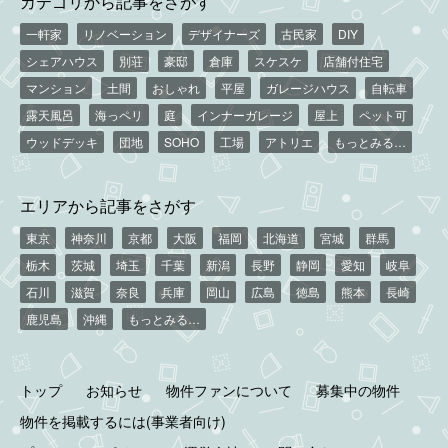
カテゴリから記事をさがす
一軒家
リノベーション
デザイナーズ
古民家
DIY
シェアハウス
別荘
豪邸
倉庫
スケスケ
店舗付住宅
マンション
土間
おしゃれ
平屋
ガレージハウス
自転車
露天風呂
海っペリ
庭
インナーガレージ
屋上
ペット可
ウッドデッキ
団地
SOHO
工場
アトリエ
もっとみる…
エリアから記事をさがす
東京
神奈川
京都
大阪
福岡
北海道
宮城
群馬
栃木
茨城
埼玉
千葉
新潟
長野
静岡
愛知
岐阜
石川
滋賀
奈良
兵庫
岡山
広島
徳島
熊本
長崎
鹿児島
沖縄
もっとみる…
トップ
お知らせ
物件ファンについて
募集中の物件
物件を掲載するには(事業者向け)