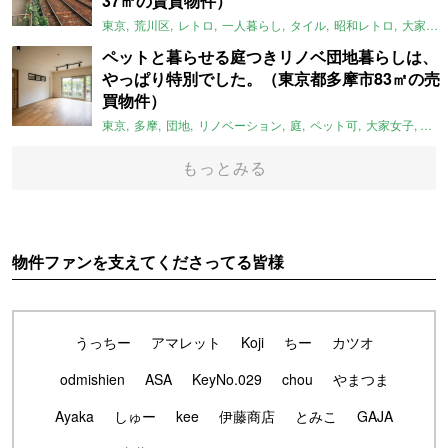
37㎡の賃貸物件）
東京
荒川区
レトロ
一人暮らし
タイル
昭和レトロ
大家女子
ペットと暮らせる庭つきリノベ団地暮らしは、
やっぱり特別でした。（東京都多摩市83㎡の売
買物件）
東京
多摩
団地
リノベーション
庭
ペット可
大家女子
団地
もっとみる
物件ファンを支えてくださってる皆様
うっちー
アマレット
Koji
ちー
カツオ
odmishien
ASA
KeyNo.029
chou
やまつま
Ayaka
しゅー
kee
伊藤商店
とみこ
GAJA