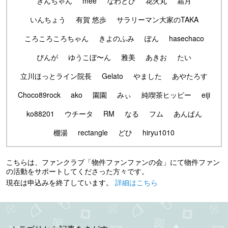
きんちゃん
mee
なわとび
花火丸
霜月
いんちょう
有賀 悠歩
サラリーマン大家のTAKA
ころころころちゃん
きよのふみ
ぽん
hasechaco
ぴんが
ゆうこぼ〜ん
雅美
あきお
たい
立川ほっとライン院長
Gelato
やました
あやたろす
Choco89rock
ako
園園
みぃ
純喫茶ヒッピー
eiji
ko88201
ウチータ
RM
なる
フム
あんぱん
棚湯
rectangle
どひ
hiryu1010
こちらは、ファンクラブ「物件ファンファンの会」にて物件ファン
の活動をサポートしてくださった方々です。
現在は申込みを終了しています。
詳細はこちら