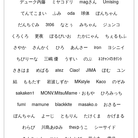
デューク内藤
ミヤコドリ
magさん
Umising
てんてこまい
ふみ
oda
球体
ぽんちゃん
だんちぐみ
3t06
なとぅ
みちゃん
ジュンコ
くろくろ
更夜
ぽるぴいお
たかにゃん
ちぇるもふ
さやか
さんかく
ひろ
あんさー
iron
ヨシニイ
ちびりーな
三嶋 優
うすい
のぶ
ﾈｺﾁｬﾝのｶﾘﾝﾄ
さきはま
めばる
atez
Ciao!
JIMA
ぽむ
ユン
結
ももたす
岩波しずか
MKstyle
Kaco
のぞみ
sakaken1
MONV.MitsuMame・おもや
ひろみっち
fumi
mamune
blackkite
masako.o
おさるー
ぽんちゃん
よーじ
ともりん
たけくま
かげまる
わらび
川島あゆみ
theゆうこ
シーサイド