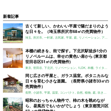
新着記事
古くて新しい、かわいい平屋で陽だまりのよう
な日々を。（埼玉県所沢市68㎡の売買物件）
埼玉
所沢市
一軒家
古民家
平屋
庭
リノベーション
アメリカンハウス
本棚の続きを、街で探す。下北沢駅徒歩1分の
リノベルームは、幸せの黄色い扉から (東京都
世田谷区51㎡の売買物件)
東京
世田谷
下北沢
リノベーション
1LDK
本棚
ライター：ほしりょうこ
同じ広さの平屋と、ガラス温室。ボタニカルな
日々を育む小さな楽園。（長野県小諸市33㎡の
売買物件）
長野
小諸市
平屋
温室
コンパクト
自然
植物
庭
吹き抜け
昭和のおっちゃん物件で、柿の木を眺めなが
ら、昼風呂でもいかがでしょう（東京都荒川区