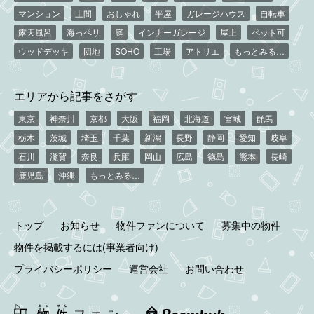
マンション
土間
おしゃれ
平屋
ガレージハウス
自転車
露天風呂
海っペリ
庭
インナーガレージ
屋上
ペット可
ウッドデッキ
団地
SOHO
工場
アトリエ
もっとみる…
エリアから記事をさがす
東京
神奈川
京都
大阪
福岡
北海道
宮城
群馬
栃木
茨城
埼玉
千葉
新潟
長野
静岡
愛知
岐阜
石川
滋賀
奈良
兵庫
岡山
広島
徳島
熊本
長崎
鹿児島
沖縄
もっとみる…
トップ
お知らせ
物件ファンについて
募集中の物件
物件を掲載するには(事業者向け)
プライバシーポリシー
運営会社
お問い合わせ