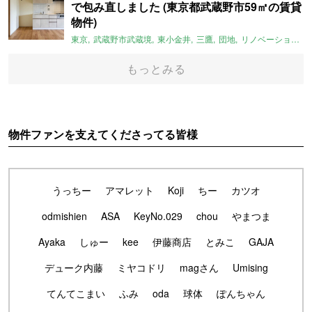
で包み直しました (東京都武蔵野市59㎡の賃貸
物件)
東京
武蔵野市武蔵境
東小金井
三鷹
団地
リノベーション
もっとみる
物件ファンを支えてくださってる皆様
うっちー
アマレット
Koji
ちー
カツオ
odmishien
ASA
KeyNo.029
chou
やまつま
Ayaka
しゅー
kee
伊藤商店
とみこ
GAJA
デューク内藤
ミヤコドリ
magさん
Umising
てんてこまい
ふみ
oda
球体
ぽんちゃん