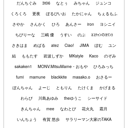
だんちぐみ
3t06
なとぅ
みちゃん
ジュンコ
くろくろ
更夜
ぽるぴいお
たかにゃん
ちぇるもふ
さやか
さんかく
ひろ
あんさー
iron
ヨシニイ
ちびりーな
三嶋 優
うすい
のぶ
ﾈｺﾁｬﾝのｶﾘﾝﾄ
さきはま
めばる
atez
Ciao!
JIMA
ぽむ
ユン
結
ももたす
岩波しずか
MKstyle
Kaco
のぞみ
sakaken1
MONV.MitsuMame・おもや
ひろみっち
fumi
mamune
blackkite
masako.o
おさるー
ぽんちゃん
よーじ
ともりん
たけくま
かげまる
わらび
川島あゆみ
theゆうこ
シーサイド
きんちゃん
mee
なわとび
花火丸
霜月
いんちょう
有賀 悠歩
サラリーマン大家のTAKA