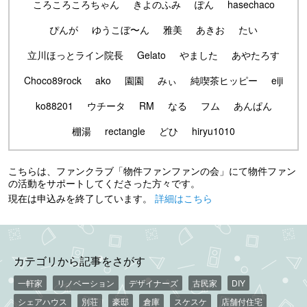
ころころころちゃん
きよのふみ
ぽん
hasechaco
ぴんが
ゆうこぼ〜ん
雅美
あきお
たい
立川ほっとライン院長
Gelato
やました
あやたろす
Choco89rock
ako
園園
みぃ
純喫茶ヒッピー
eiji
ko88201
ウチータ
RM
なる
フム
あんぱん
棚湯
rectangle
どひ
hiryu1010
こちらは、ファンクラブ「物件ファンファンの会」にて物件ファン
の活動をサポートしてくださった方々です。
現在は申込みを終了しています。
詳細はこちら
カテゴリから記事をさがす
一軒家
リノベーション
デザイナーズ
古民家
DIY
シェアハウス
別荘
豪邸
倉庫
スケスケ
店舗付住宅