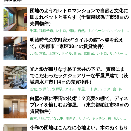
団地のようなレトロマンションで自然と文化に
囲まれペットと暮らす（千葉県我孫子市58㎡の
売買物件）
千葉
我孫子市
レトロ
団地
自然
リノベーション
ペット
ラ
明治時代の京町家が“タイルの館”へ姿を変え
て。(京都市上京区38㎡の賃貸物件)
八清
京都
上京区
タイル
町家
京町家
レトロ
リノベーション
光と影が織りなす格子天井の下で。 質感にま
でこだわったラグジュアリーな平屋戸建て（茨
城県水戸市114㎡の売買物件）
茨城
水戸市
水戸駅
タイル
平屋
一軒家
テラス
庭
募集中
白壁の裏に宇宙の技術！？充実の棚で、ディス
プレイを愉しむお部屋。（東京都狛江市80㎡の
賃貸物件）
東京
狛江市
1SLDK
南向き
リノベ
キッチン
棚
広い
ガイ
令和の団地はこんなに心地よい。木のぬくもり