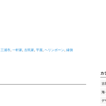
,
三浦市
,
一軒家
,
古民家
,
平屋
,
ヘリンボーン
,
縁側
カ
古
海
デ