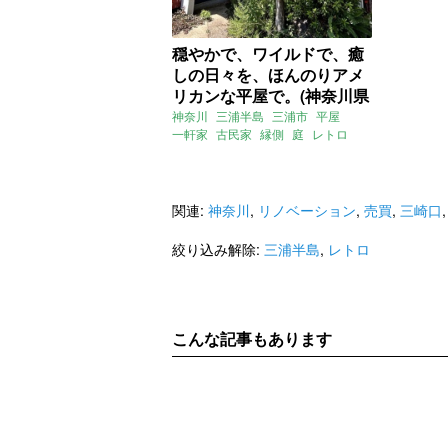
穏やかで、ワイルドで、癒
しの日々を、ほんのりアメ
リカンな平屋で。(神奈川県
三浦市55㎡の売買物件)
神奈川
三浦半島
三浦市
平屋
一軒家
古民家
縁側
庭
レトロ
アメリカンハウス
リノベーション
DIY
売買
関連:
神奈川
,
リノベーション
,
売買
,
三崎口
絞り込み解除:
三浦半島
,
レトロ
こんな記事もあります