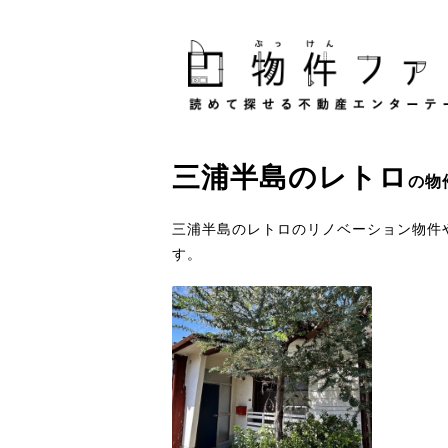
三浦半島
の
レトロ
の物
三浦半島のレトロのリノベーション物件
す。