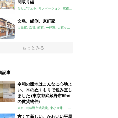
間取り編
ミセガマエヤ
リノベーション
京都
太秦
改装ラボ
2020年9月のお
文鳥、縁側、京町家
古民家
京都
町家
一軒家
大家女子
ペット可
2020年9月のおすす
もっとみる
着記事
令和の団地はこんなに心地よ
い。木のぬくもりで包み直し
ました (東京都武蔵野市59㎡
の賃貸物件)
東京
武蔵野市武蔵境
東小金井
三鷹
団地
リノベーション
木
2LD
古くて新しい、かわいい平屋