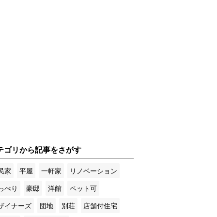
テゴリから記事をさがす
民家
平屋
一軒家
リノベーション
っぺり
豪邸
洋館
ペット可
ザイナーズ
団地
別荘
店舗付住宅