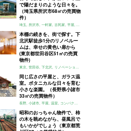
で陽だまりのような日々を。
（埼玉県所沢市68㎡の売買物
件）
埼玉
所沢市
一軒家
古民家
平屋
庭
リノベーション
アメリカンハ
本棚の続きを、街で探す。下
北沢駅徒歩1分のリノベルー
ムは、幸せの黄色い扉から
(東京都世田谷区51㎡の売買
物件)
東京
世田谷
下北沢
リノベーション
1LDK
本棚
ライター：ほしり
同じ広さの平屋と、ガラス温
室。ボタニカルな日々を育む
小さな楽園。（長野県小諸市
33㎡の売買物件）
長野
小諸市
平屋
温室
コンパクト
自然
植物
庭
吹き抜け
無垢
昭和のおっちゃん物件で、柿
の木を眺めながら、昼風呂で
もいかがでしょう（東京都荒