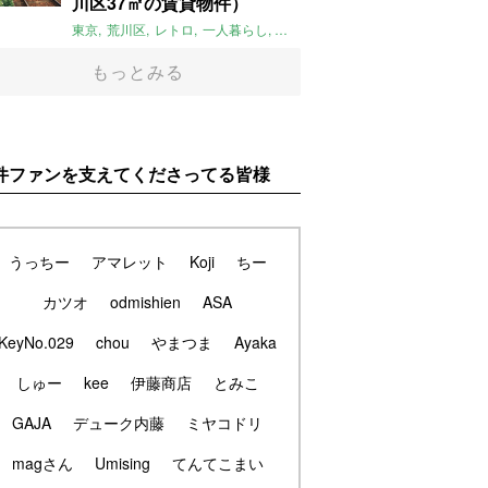
川区37㎡の賃貸物件）
東京
荒川区
レトロ
一人暮らし
タイル
昭和レトロ
大家女子
トダ
もっとみる
件ファンを支えてくださってる皆様
うっちー
アマレット
Koji
ちー
カツオ
odmishien
ASA
KeyNo.029
chou
やまつま
Ayaka
しゅー
kee
伊藤商店
とみこ
GAJA
デューク内藤
ミヤコドリ
magさん
Umising
てんてこまい