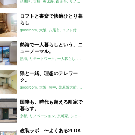
品川区
大崎
恵比寿
白金台
リノベーション
アンティーク
東京
2
ロフトと書斎で快適ひとり暮
らし
goodroom
大阪
八尾市
ロフト付き
書斎
一人暮らし
2020年9月
熱海で一人暮らしという、ニ
ューノーマル。
熱海
リモートワーク
一人暮らし
自然
2020年9月のおすすめ
マチ
猫と一緒、理想のテレワー
ク。
goodroom
大阪
豊中
柴原阪大前
一人暮らし
ペット可
デザイナー
国籍も、時代も超える町家で
暮らす。
京都
リノベーション
京町家
シェアハウス
多国籍
2020年9月のお
改装ラボ 〜よくある2LDK