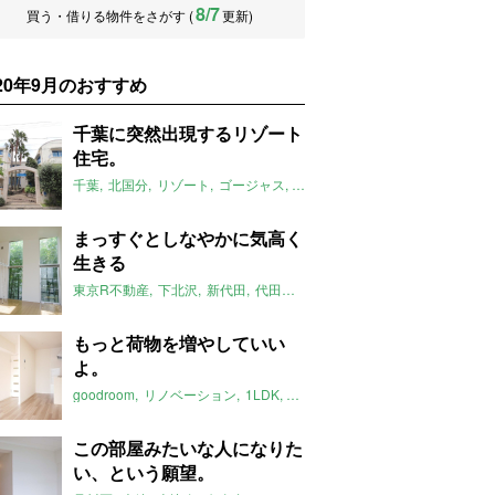
8/7
買う・借りる物件をさがす (
更新)
020年9月のおすすめ
千葉に突然出現するリゾート
住宅。
千葉
北国分
リゾート
ゴージャス
ペット相談可
omusubi不動産
2
まっすぐとしなやかに気高く
生きる
東京R不動産
下北沢
新代田
代田橋
メゾネット
土間
東京
自然
もっと荷物を増やしていい
よ。
goodroom
リノベーション
1LDK
ナチュラル
愛知
ふたりぐらし
この部屋みたいな人になりた
い、という願望。