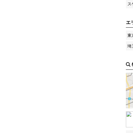
ス
エ
東
埼