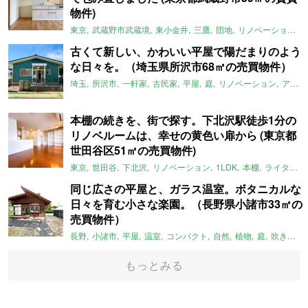
物件)
東京
武蔵野市武蔵境
東小金井
三鷹
団地
リノベーション
古くて新しい、かわいい平屋で陽だまりのよう
な日々を。（埼玉県所沢市68㎡の売買物件）
埼玉
所沢市
一軒家
古民家
平屋
庭
リノベーション
アメリカンハウス
本棚の続きを、街で探す。下北沢駅徒歩1分の
リノベルームは、幸せの黄色い扉から (東京都
世田谷区51㎡の売買物件)
東京
世田谷
下北沢
リノベーション
1LDK
本棚
ライター：ほしりょうこ
同じ広さの平屋と、ガラス温室。ボタニカルな
日々を育む小さな楽園。（長野県小諸市33㎡の
売買物件）
長野
小諸市
平屋
温室
コンパクト
自然
植物
庭
吹き抜け
もっとみる