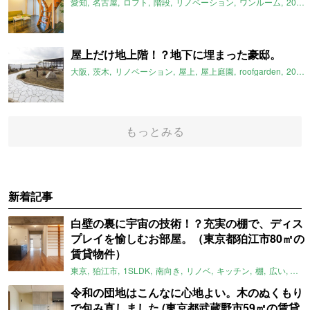
愛知
名古屋
ロフト
階段
リノベーション
ワンルーム
2018年7月のおすすめ
屋上だけ地上階！？地下に埋まった豪邸。
大阪
茨木
リノベーション
屋上
屋上庭園
roofgarden
2018年7月のおすすめ
もっとみる
新着記事
白壁の裏に宇宙の技術！？充実の棚で、ディス
プレイを愉しむお部屋。（東京都狛江市80㎡の
賃貸物件）
東京
狛江市
1SLDK
南向き
リノベ
キッチン
棚
広い
ガイ
令和の団地はこんなに心地よい。木のぬくもり
で包み直しました (東京都武蔵野市59㎡の賃貸