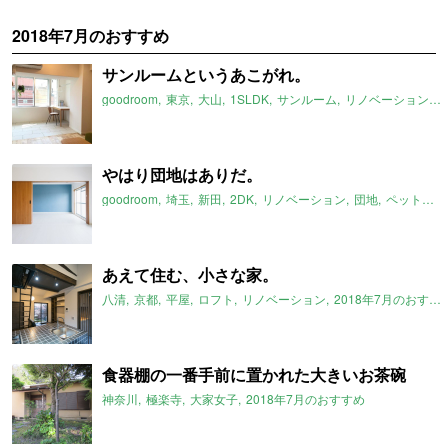
2018年7月のおすすめ
サンルームというあこがれ。
goodroom
東京
大山
1SLDK
サンルーム
リノベーション
2
やはり団地はありだ。
goodroom
埼玉
新田
2DK
リノベーション
団地
ペット可
あえて住む、小さな家。
八清
京都
平屋
ロフト
リノベーション
2018年7月のおすすめ
食器棚の一番手前に置かれた大きいお茶碗
神奈川
極楽寺
大家女子
2018年7月のおすすめ