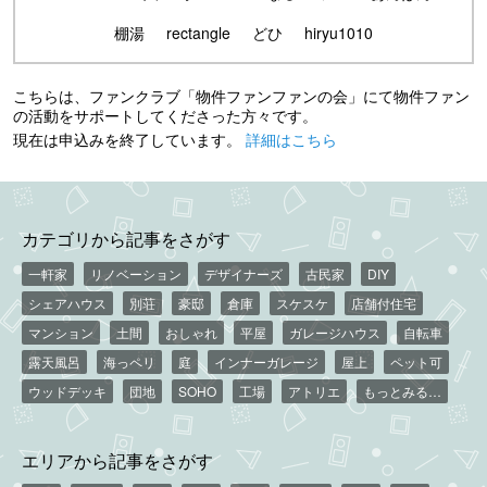
棚湯
rectangle
どひ
hiryu1010
こちらは、ファンクラブ「物件ファンファンの会」にて物件ファン
の活動をサポートしてくださった方々です。
現在は申込みを終了しています。
詳細はこちら
カテゴリから記事をさがす
一軒家
リノベーション
デザイナーズ
古民家
DIY
シェアハウス
別荘
豪邸
倉庫
スケスケ
店舗付住宅
マンション
土間
おしゃれ
平屋
ガレージハウス
自転車
露天風呂
海っペリ
庭
インナーガレージ
屋上
ペット可
ウッドデッキ
団地
SOHO
工場
アトリエ
もっとみる…
エリアから記事をさがす