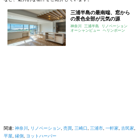
三浦半島の最南端、窓から
の景色全部が元気の源
神奈川
三浦半島
リノベーション
オーシャンビュー
ヘリンボーン
instagram
2022年3月のおすすめ
関連:
神奈川
,
リノベーション
,
売買
,
三崎口
,
三浦市
,
一軒家
,
古民家
,
平屋
,
縁側
,
ヨットハーバー