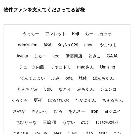
物件ファンを支えてくださってる皆様
うっちー
アマレット
Koji
ちー
カツオ
odmishien
ASA
KeyNo.029
chou
やまつま
Ayaka
しゅー
kee
伊藤商店
とみこ
GAJA
デューク内藤
ミヤコドリ
magさん
Umising
てんてこまい
ふみ
oda
球体
ぽんちゃん
だんちぐみ
3t06
なとぅ
みちゃん
ジュンコ
くろくろ
更夜
ぽるぴいお
たかにゃん
ちぇるもふ
さやか
さんかく
ひろ
あんさー
iron
ヨシニイ
ちびりーな
三嶋 優
うすい
のぶ
ﾈｺﾁｬﾝのｶﾘﾝﾄ
さきはま
めばる
atez
Ciao!
JIMA
ぽむ
ユン