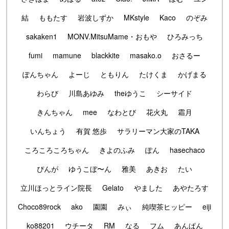
結
ももたす
岩波しずか
MKstyle
Kaco
のぞみ
sakaken1
MONV.MitsuMame・おもや
ひろみっち
fumi
mamune
blackkite
masako.o
おさるー
ぽんちゃん
よーじ
ともりん
たけくま
かげまる
わらび
川島あゆみ
theゆうこ
シーサイド
きんちゃん
mee
なわとび
花火丸
霜月
いんちょう
有賀 悠歩
サラリーマン大家のTAKA
ころころころちゃん
きよのふみ
ぽん
hasechaco
ぴんが
ゆうこぼ〜ん
雅美
あきお
たい
立川ほっとライン院長
Gelato
やました
あやたろす
Choco89rock
ako
園園
みぃ
純喫茶ヒッピー
eiji
ko88201
ウチータ
RM
なる
フム
あんぱん