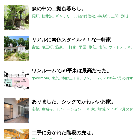
森の中の二拠点暮らし。
長野
軽井沢
ギャラリー
店舗付住宅
事務所
土間
別荘
一軒
リアルに南仏スタイル？！な一軒家
宮城
蔵王町
温泉
一軒家
平屋
別荘
南仏
ウッドデッキ
2
ワンルームで50平米は最高だった。
goodroom
東京
本郷三丁目
ワンルーム
2018年7月のおすすめ
ありました、シックでかわいいお家。
京都
東福寺
リノベーション
一軒家
無垢
2018年7月のおすすめ
二手に分かれた階段の先は。