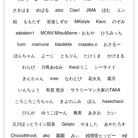
さきはま
めばる
atez
Ciao!
JIMA
ぽむ
ユン
結
ももたす
岩波しずか
MKstyle
Kaco
のぞみ
sakaken1
MONV.MitsuMame・おもや
ひろみっち
fumi
mamune
blackkite
masako.o
おさるー
ぽんちゃん
よーじ
ともりん
たけくま
かげまる
わらび
川島あゆみ
theゆうこ
シーサイド
きんちゃん
mee
なわとび
花火丸
霜月
いんちょう
有賀 悠歩
サラリーマン大家のTAKA
ころころころちゃん
きよのふみ
ぽん
hasechaco
ぴんが
ゆうこぼ〜ん
雅美
あきお
たい
立川ほっとライン院長
Gelato
やました
あやたろす
Choco89rock
ako
園園
みぃ
純喫茶ヒッピー
eiji