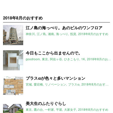
2018年8月のおすすめ
江ノ島の海っぺり。あのビルのワンフロア
神奈川
江ノ島
湘南
海っぺり
投資
2018年8月のおすすめ
今日もここから出ませんので。
goodroom
東京
阿佐ヶ谷
ひきこもり
1K
2018年8月のおすすめ
プラスαが色々と多いマンション
宮城
愛宕橋
リノベーション
プラスα
2018年8月のおすすめ
美大生のふたりぐらし
東京
鷹の台
一軒家
平屋
大家女子
2018年8月のおすすめ