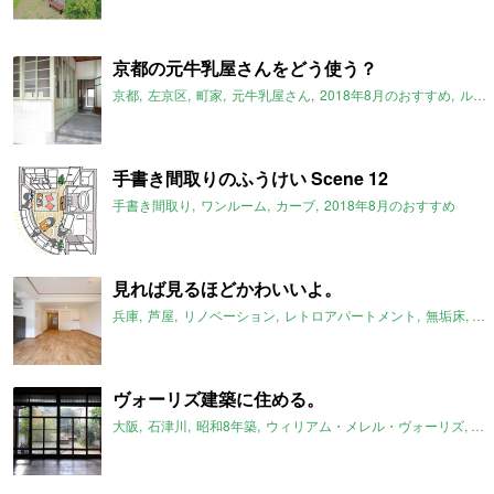
京都の元牛乳屋さんをどう使う？
京都
左京区
町家
元牛乳屋さん
2018年8月のおすすめ
ルームマーケット
手書き間取りのふうけい Scene 12
手書き間取り
ワンルーム
カーブ
2018年8月のおすすめ
見れば見るほどかわいいよ。
兵庫
芦屋
リノベーション
レトロアパートメント
無垢床
2L
ヴォーリズ建築に住める。
大阪
石津川
昭和8年築
ウィリアム・メレル・ヴォーリズ
一