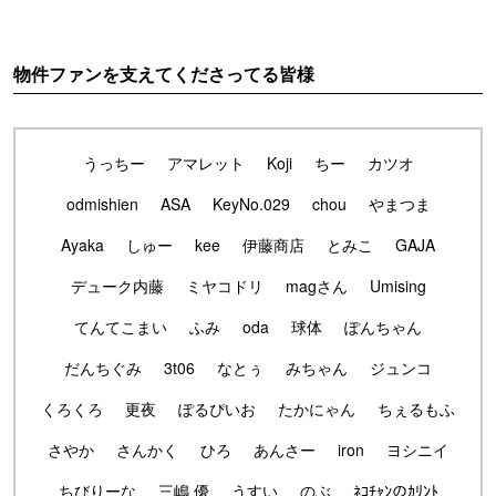
物件ファンを支えてくださってる皆様
うっちー
アマレット
Koji
ちー
カツオ
odmishien
ASA
KeyNo.029
chou
やまつま
Ayaka
しゅー
kee
伊藤商店
とみこ
GAJA
デューク内藤
ミヤコドリ
magさん
Umising
てんてこまい
ふみ
oda
球体
ぽんちゃん
だんちぐみ
3t06
なとぅ
みちゃん
ジュンコ
くろくろ
更夜
ぽるぴいお
たかにゃん
ちぇるもふ
さやか
さんかく
ひろ
あんさー
iron
ヨシニイ
ちびりーな
三嶋 優
うすい
のぶ
ﾈｺﾁｬﾝのｶﾘﾝﾄ