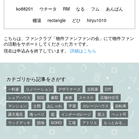
ko88201
ウチータ
RM
なる
フム
あんぱん
棚湯
rectangle
どひ
hiryu1010
こちらは、ファンクラブ「物件ファンファンの会」にて物件ファン
の活動をサポートしてくださった方々です。
現在は申込みを終了しています。
詳細はこちら
カテゴリから記事をさがす
一軒家
リノベーション
デザイナーズ
古民家
DIY
シェアハウス
別荘
豪邸
倉庫
スケスケ
店舗付住宅
マンション
土間
おしゃれ
平屋
ガレージハウス
自転車
露天風呂
海っペリ
庭
インナーガレージ
屋上
ペット可
ウッドデッキ
団地
SOHO
工場
アトリエ
もっとみる…