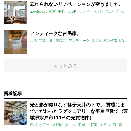
忘れられないリノベーションが空きました。
goodroom
東京
中野
1LDK
リノベーション
ブルースタジオ
アンティークな古民家。
八清
京都
堀川鞍馬口
アンティーク
3LDK
2018年8月のおすすめ
もっとみる
新着記事
光と影が織りなす格子天井の下で。 質感にま
でこだわったラグジュアリーな平屋戸建て（茨
城県水戸市114㎡の売買物件）
茨城
水戸市
水戸駅
タイル
平屋
一軒家
テラス
庭
募集中