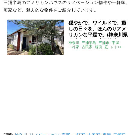
三浦半島のアメリカンハウスのリノベーション物件や一軒家、
町家など、魅力的な物件をご紹介しています。
穏やかで、ワイルドで、癒
しの日々を、ほんのりアメ
リカンな平屋で。(神奈川県
三浦市55㎡の売買物件)
神奈川
三浦半島
三浦市
平屋
一軒家
古民家
縁側
庭
レトロ
アメリカンハウス
リノベーション
DIY
売買
関連:
神奈川
,
リノベーション
,
売買
,
一軒家
,
古民家
,
平屋
,
三崎口
,