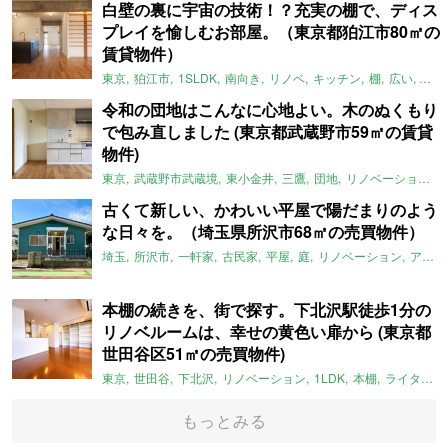
白壁の裏に宇宙の技術！？充実の棚で、ディス
プレイを愉しむお部屋。（東京都狛江市80㎡の
賃貸物件）
東京
狛江市
1SLDK
南向き
リノベ
キッチン
棚
広い
ガイ
令和の団地はこんなに心地よい。木のぬくもり
で包み直しました (東京都武蔵野市59㎡の賃貸
物件)
東京
武蔵野市武蔵境
東小金井
三鷹
団地
リノベーション
古くて新しい、かわいい平屋で陽だまりのよう
な日々を。（埼玉県所沢市68㎡の売買物件）
埼玉
所沢市
一軒家
古民家
平屋
庭
リノベーション
アメリカンハウス
本棚の続きを、街で探す。下北沢駅徒歩1分の
リノベルームは、幸せの黄色い扉から (東京都
世田谷区51㎡の売買物件)
東京
世田谷
下北沢
リノベーション
1LDK
本棚
ライター：ほしりょうこ
もっとみる