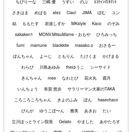
ちびりーな
三嶋 優
うすい
のぶ
ﾈｺﾁｬﾝのｶﾘﾝﾄ
さきはま
めばる
atez
Ciao!
JIMA
ぽむ
ユン
結
ももたす
岩波しずか
MKstyle
Kaco
のぞみ
sakaken1
MONV.MitsuMame・おもや
ひろみっち
fumi
mamune
blackkite
masako.o
おさるー
ぽんちゃん
よーじ
ともりん
たけくま
かげまる
わらび
川島あゆみ
theゆうこ
シーサイド
きんちゃん
mee
なわとび
花火丸
霜月
いんちょう
有賀 悠歩
サラリーマン大家のTAKA
ころころころちゃん
きよのふみ
ぽん
hasechaco
ぴんが
ゆうこぼ〜ん
雅美
あきお
たい
立川ほっとライン院長
Gelato
やました
あやたろす