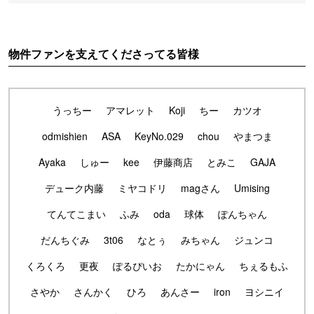
物件ファンを支えてくださってる皆様
うっちー
アマレット
Koji
ちー
カツオ
odmishien
ASA
KeyNo.029
chou
やまつま
Ayaka
しゅー
kee
伊藤商店
とみこ
GAJA
デューク内藤
ミヤコドリ
magさん
Umising
てんてこまい
ふみ
oda
球体
ぽんちゃん
だんちぐみ
3t06
なとぅ
みちゃん
ジュンコ
くろくろ
更夜
ぽるぴいお
たかにゃん
ちぇるもふ
さやか
さんかく
ひろ
あんさー
iron
ヨシニイ