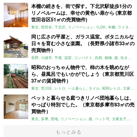
本棚の続きを、街で探す。下北沢駅徒歩1分の
リノベルームは、幸せの黄色い扉から (東京都
世田谷区51㎡の売買物件)
東京
世田谷
下北沢
リノベーション
1LDK
本棚
ライター：ほしりょうこ
同じ広さの平屋と、ガラス温室。ボタニカルな
日々を育む小さな楽園。（長野県小諸市33㎡の
売買物件）
長野
小諸市
平屋
温室
コンパクト
自然
植物
庭
吹き抜け
昭和のおっちゃん物件で、柿の木を眺めなが
ら、昼風呂でもいかがでしょう（東京都荒川区
37㎡の賃貸物件）
東京
荒川区
レトロ
一人暮らし
タイル
昭和レトロ
大家女子
ペットと暮らせる庭つきリノベ団地暮らしは、
やっぱり特別でした。（東京都多摩市83㎡の売
買物件）
東京
多摩
団地
リノベーション
庭
ペット可
大家女子
団地
もっとみる