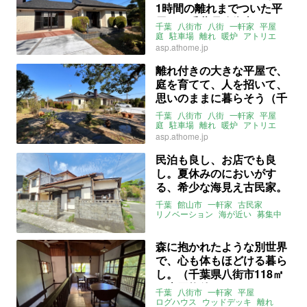
1時間の離れまでついた平
屋。（千葉県八街市166㎡
千葉
八街市
八街
一軒家
平屋
の売買物件）
庭
駐車場
離れ
暖炉
アトリエ
ドッグラン
3LDK
asp.athome.jp
ライター：山中みく
募集中
売買
離れ付きの大きな平屋で、
庭を育てて、人を招いて、
思いのままに暮らそう（千
葉県八街市166㎡の売買物
千葉
八街市
八街
一軒家
平屋
件）
庭
駐車場
離れ
暖炉
アトリエ
ドッグラン
3LDK
asp.athome.jp
ライター：山中みく
募集中
売買
民泊も良し、お店でも良
し。夏休みのにおいがす
る、希少な海見え古民家。
（千葉県館山市153㎡の賃
千葉
館山市
一軒家
古民家
貸物件）
リノベーション
海が近い
募集中
賃貸
森に抱かれたような別世界
で、心も体もほどける暮ら
し。（千葉県八街市118㎡
の売買物件）
千葉
八街市
一軒家
平屋
ログハウス
ウッドデッキ
離れ