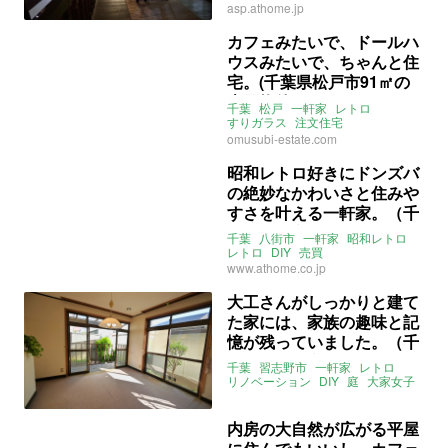
別荘
庭
売買
asp.athome.jp
カフェみたいで、ドールハ
ウスみたいで、ちゃんと住
宅。(千葉県松戸市91㎡の
売買物件)
千葉
松戸
一軒家
レトロ
すりガラス
注文住宅
ウッドデッキ
大家女子
売買
omusubi-estate.com
昭和レトロ好きにドンズバ
の絶妙なかわいさと住みや
すさを叶える一軒家。（千
葉県八街市72㎡の売買物
千葉
八街市
一軒家
昭和レトロ
件）
レトロ
DIY
売買
www.athome.co.jp
大工さんがしっかりと建て
た家には、家族の趣味と記
憶が残っていました。（千
葉県習志野市108㎡の売買
千葉
習志野市
一軒家
レトロ
物件）
リノベーション
DIY
庭
大家女子
ウッドデッキ
DIY可
売買
内房の大自然が広がる平屋