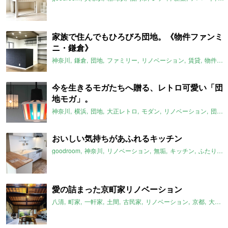
家族で住んでもひろびろ団地。《物件ファンミ
ニ・鎌倉》
神奈川
鎌倉
団地
ファミリー
リノベーション
賃貸
物件ファンミニ
今を生きるモガたちへ贈る、レトロ可愛い「団
地モガ」。
神奈川
横浜
団地
大正レトロ
モダン
リノベーション
団地再生事業協同組合
おいしい気持ちがあふれるキッチン
goodroom
神奈川
リノベーション
無垢
キッチン
ふたりぐらし
愛の詰まった京町家リノベーション
八清
町家
一軒家
土間
古民家
リノベーション
京都
大家女子