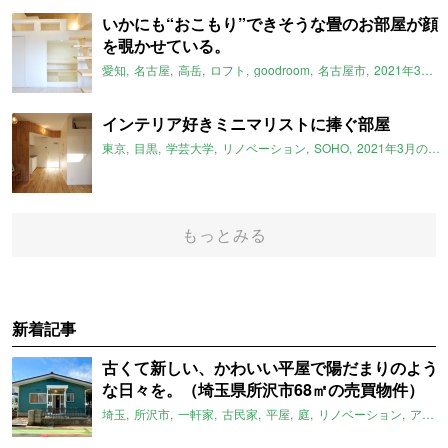
いかにも“おこもり”できそうな畳のお部屋が顔
を覗かせている。
愛知
名古屋
高岳
ロフト
goodroom
名古屋市
2021年3月のおすすめ
インテリア好きミニマリストに捧ぐ部屋
東京
目黒
学芸大学
リノベーション
SOHO
2021年3月のおすすめ
もっとみる
新着記事
古くて新しい、かわいい平屋で陽だまりのよう
な日々を。（埼玉県所沢市68㎡の売買物件）
埼玉
所沢市
一軒家
古民家
平屋
庭
リノベーション
アメリカンハウス