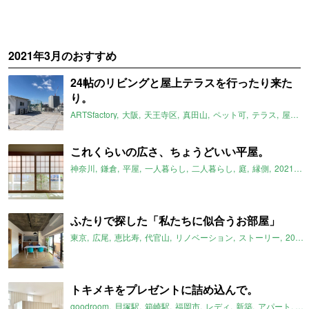
2021年3月のおすすめ
24帖のリビングと屋上テラスを行ったり来た
り。
ARTSfactory
大阪
天王寺区
真田山
ペット可
テラス
屋上テラス
これくらいの広さ、ちょうどいい平屋。
神奈川
鎌倉
平屋
一人暮らし
二人暮らし
庭
縁側
2021年3月のおすすめ
ふたりで探した「私たちに似合うお部屋」
東京
広尾
恵比寿
代官山
リノベーション
ストーリー
2021年3月のおすすめ
トキメキをプレゼントに詰め込んで。
goodroom
貝塚駅
箱崎駅
福岡市
レディ
新築
アパート
ワ