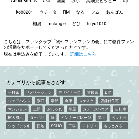
Choco89rock
ako
園園
みぃ
純喫茶ヒッピー
eiji
ko88201
ウチータ
RM
なる
フム
あんぱん
棚湯
rectangle
どひ
hiryu1010
こちらは、ファンクラブ「物件ファンファンの会」にて物件ファン
の活動をサポートしてくださった方々です。
現在は申込みを終了しています。
詳細はこちら
カテゴリから記事をさがす
一軒家
リノベーション
デザイナーズ
古民家
DIY
シェアハウス
別荘
豪邸
倉庫
スケスケ
店舗付住宅
マンション
土間
おしゃれ
平屋
ガレージハウス
自転車
露天風呂
海っペリ
庭
インナーガレージ
屋上
ペット可
ウッドデッキ
団地
SOHO
工場
アトリエ
もっとみる…