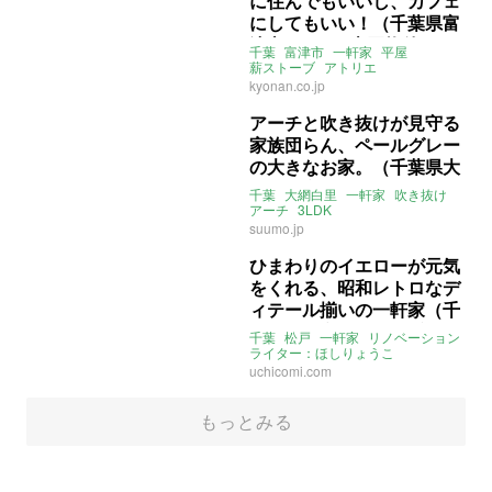
に住んでもいいし、カフェ
にしてもいい！（千葉県富
津市193㎡の売買物件）
千葉
富津市
一軒家
平屋
薪ストーブ
アトリエ
ウッドデッキ
庭
海が近い
工房
kyonan.co.jp
売買
アーチと吹き抜けが見守る
家族団らん、ペールグレー
の大きなお家。（千葉県大
網白里市115㎡の売買物
千葉
大網白里
一軒家
吹き抜け
件）
アーチ
3LDK
ライター：ほしりょうこ
suumo.jp
アクセントクロス
室内窓
売買
ひまわりのイエローが元気
をくれる、昭和レトロなデ
ィテール揃いの一軒家（千
葉県松戸市79㎡の賃貸物
千葉
松戸
一軒家
リノベーション
件）
ライター：ほしりょうこ
ヴィンテージ
レトロ
昭和レトロ
uchicomi.com
庭
DIY可
関東
賃貸
もっとみる