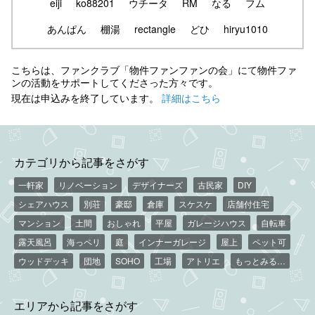
eiji
ko88201
ウチータ
RM
なる
フム
あんぱん
棚湯
rectangle
どひ
hiryu1010
こちらは、ファンクラブ「物件ファンファンの会」にて物件ファ
ンの活動をサポートしてくださった方々です。
現在は申込みを終了しています。
詳細はこちら
カテゴリから記事をさがす
一軒家
リノベーション
デザイナーズ
古民家
DIY
シェアハウス
別荘
豪邸
倉庫
スケスケ
店舗付住宅
マンション
土間
おしゃれ
平屋
ガレージハウス
自転車
露天風呂
海っペリ
庭
インナーガレージ
屋上
ペット可
ウッドデッキ
団地
SOHO
工場
アトリエ
もっとみる…
エリアから記事をさがす