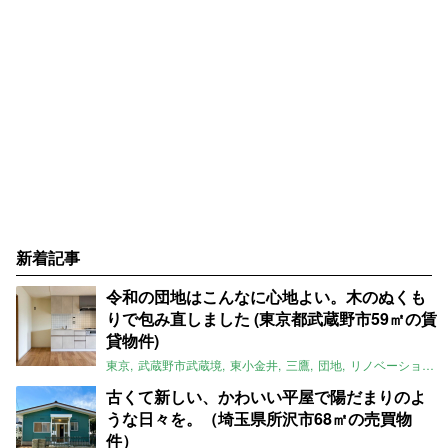
新着記事
令和の団地はこんなに心地よい。木のぬくも
りで包み直しました (東京都武蔵野市59㎡の賃
貸物件)
東京
武蔵野市武蔵境
東小金井
三鷹
団地
リノベーション
古くて新しい、かわいい平屋で陽だまりのよ
うな日々を。（埼玉県所沢市68㎡の売買物
件）