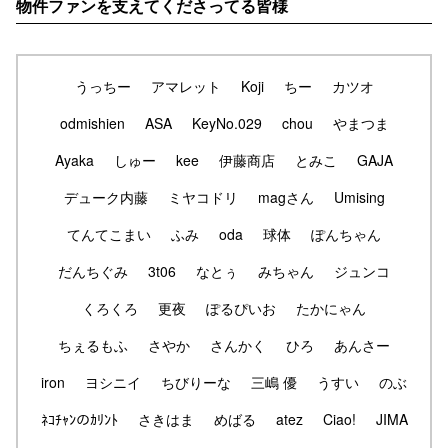
物件ファンを支えてくださってる皆様
うっちー
アマレット
Koji
ちー
カツオ
odmishien
ASA
KeyNo.029
chou
やまつま
Ayaka
しゅー
kee
伊藤商店
とみこ
GAJA
デューク内藤
ミヤコドリ
magさん
Umising
てんてこまい
ふみ
oda
球体
ぽんちゃん
だんちぐみ
3t06
なとぅ
みちゃん
ジュンコ
くろくろ
更夜
ぽるぴいお
たかにゃん
ちぇるもふ
さやか
さんかく
ひろ
あんさー
iron
ヨシニイ
ちびりーな
三嶋 優
うすい
のぶ
ﾈｺﾁｬﾝのｶﾘﾝﾄ
さきはま
めばる
atez
Ciao!
JIMA