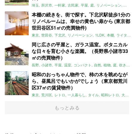
埼玉
所沢市
一軒家
古民家
平屋
庭
リノベーション
アメ
本棚の続きを、街で探す。下北沢駅徒歩1分の
リノベルームは、幸せの黄色い扉から (東京都
世田谷区51㎡の売買物件)
東京
世田谷
下北沢
リノベーション
1LDK
本棚
ライター：ほしりょうこ
同じ広さの平屋と、ガラス温室。ボタニカル
な日々を育む小さな楽園。（長野県小諸市33
㎡の売買物件）
長野
小諸市
平屋
温室
コンパクト
自然
植物
庭
吹き抜け
昭和のおっちゃん物件で、柿の木を眺めなが
ら、昼風呂でもいかがでしょう（東京都荒川
区37㎡の賃貸物件）
東京
荒川区
レトロ
一人暮らし
タイル
昭和レトロ
大家女子
もっとみる