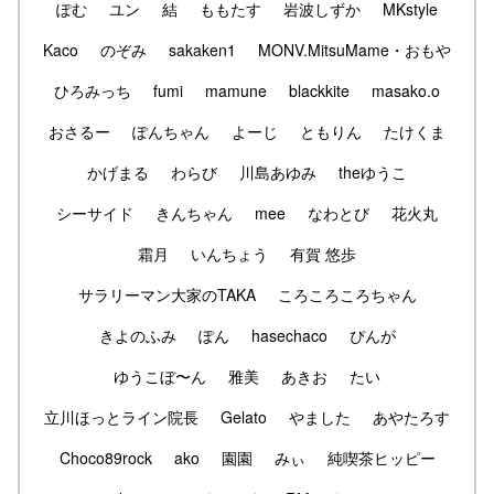
ぽむ
ユン
結
ももたす
岩波しずか
MKstyle
Kaco
のぞみ
sakaken1
MONV.MitsuMame・おもや
ひろみっち
fumi
mamune
blackkite
masako.o
おさるー
ぽんちゃん
よーじ
ともりん
たけくま
かげまる
わらび
川島あゆみ
theゆうこ
シーサイド
きんちゃん
mee
なわとび
花火丸
霜月
いんちょう
有賀 悠歩
サラリーマン大家のTAKA
ころころころちゃん
きよのふみ
ぽん
hasechaco
ぴんが
ゆうこぼ〜ん
雅美
あきお
たい
立川ほっとライン院長
Gelato
やました
あやたろす
Choco89rock
ako
園園
みぃ
純喫茶ヒッピー