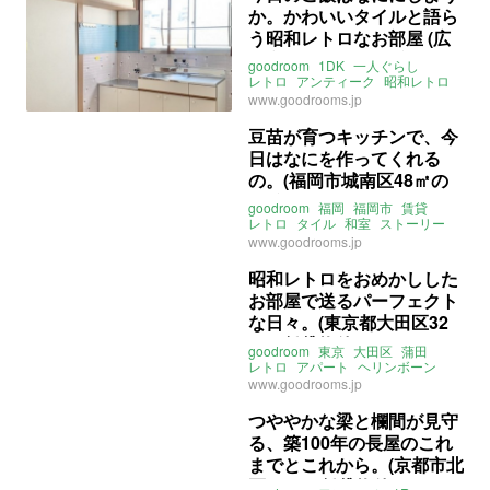
か。かわいいタイルと語ら
中割
名鉄常滑線
大江駅
東海道本線
笠寺駅
う昭和レトロなお部屋 (広
名鉄名古屋本線
本笠寺駅
島市西区22㎡の賃貸物件)
ライター：増成かおり
賃貸
goodroom
1DK
一人ぐらし
レトロ
アンティーク
昭和レトロ
昭和
タイル
賃料
広島
西区
www.goodrooms.jp
三篠
山陽本線
可部線
広島電鉄横川線
横川駅
豆苗が育つキッチンで、今
ライター：増成かおり
賃貸
日はなにを作ってくれる
の。(福岡市城南区48㎡の
賃貸物件)
goodroom
福岡
福岡市
賃貸
レトロ
タイル
和室
ストーリー
ふたりぐらし
www.goodrooms.jp
ライター：くまのなな
賃貸
昭和レトロをおめかしした
お部屋で送るパーフェクト
な日々。(東京都大田区32
㎡の賃貸物件)
goodroom
東京
大田区
蒲田
レトロ
アパート
ヘリンボーン
PERFECT
DAYS
賃貸
www.goodrooms.jp
つややかな梁と欄間が見守
る、築100年の長屋のこれ
までとこれから。(京都市北
区33㎡の賃貸物件)