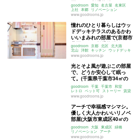
区78㎡の賃貸物件)
goodroom
愛知
名古屋
名東区
上社
本郷
リノベーション
ファミリー
レトロ
www.goodrooms.jp
アクセントクロス
ルーフバルコニー
賃貸
憧れのひとり暮らしはウッ
ドデッキテラスのあるかわ
いいまみれの部屋で(京都市
北区25㎡の賃貸物件)
goodroom
京都
北区
北大路
北山
洋館
キッチン
ウッドデッキ
テラス
レトロ
カントリー
タイル
www.goodrooms.jp
賃貸
光とそよ風が遊ぶこの部屋
で、どうか安心して眠っ
て。(千葉県千葉市34㎡の
賃貸物件)
goodroom
千葉
千葉市
和室
レトロ
ペット可
ストーリー
賃貸
ライター：くまのなな
賃貸
www.goodrooms.jp
アーチで幸福感マシマシ。
優しく大人かわいいリノベ
部屋(大阪市東成区40㎡の
賃貸物件)
goodroom
大阪
東成区
緑橋
リノベーション
アーチ
ランタンタイル
一人暮らし
www.goodrooms.jp
二人暮らし
レトロ