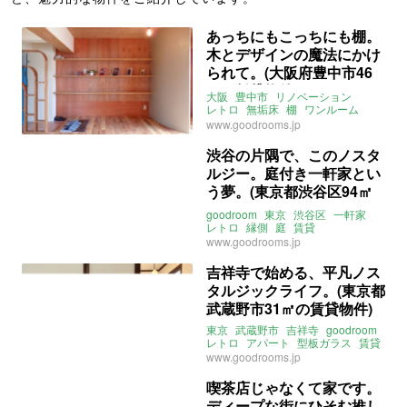
あっちにもこっちにも棚。
木とデザインの魔法にかけ
られて。(大阪府豊中市46
㎡の賃貸物件)
大阪
豊中市
リノベーション
レトロ
無垢床
棚
ワンルーム
一人暮らし
goodroom
賃貸
www.goodrooms.jp
渋谷の片隅で、このノスタ
ルジー。庭付き一軒家とい
う夢。(東京都渋谷区94㎡
の賃貸物件)
goodroom
東京
渋谷区
一軒家
レトロ
縁側
庭
賃貸
www.goodrooms.jp
吉祥寺で始める、平凡ノス
タルジックライフ。(東京都
武蔵野市31㎡の賃貸物件)
東京
武蔵野市
吉祥寺
goodroom
レトロ
アパート
型板ガラス
賃貸
www.goodrooms.jp
喫茶店じゃなくて家です。
ディープな街にひそむ推し