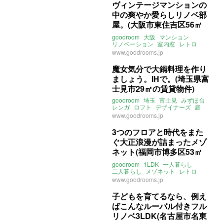
ヴィンテージマンションの
中の爽やか愛らしリノベ部
屋。(大阪市東住吉区56㎡
の賃貸物件)
goodroom
大阪
マンション
リノベーション
室内窓
レトロ
ヴィンテージ
一人暮らし
www.goodrooms.jp
ふたり暮らし
賃貸
魔女気分で大鍋料理を作り
ましょう。IHで。(埼玉県富
士見市29㎡の賃貸物件)
goodroom
埼玉
富士見
みずほ台
レンガ
ロフト
デザイナーズ
庭
ヴィンテージ
ひとり暮らし
www.goodrooms.jp
レトロ
大家女子
賃貸
3つのフロアと時代をまた
ぐ大正浪漫が詰まったメゾ
ネット(福岡市博多区53㎡
の賃貸物件)
goodroom
1LDK
一人暮らし
二人暮らし
メゾネット
レトロ
大正
昭和
日本
和
階段
www.goodrooms.jp
和モダン
福岡
博多
ライター：増成かおり
賃貸
子どもを育てるなら、例え
ばこんなルーバル付きフル
リノベ3LDK(名古屋市名東