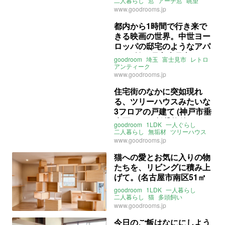
物件)
二人暮らし
窓
アーチ窓
眺望
最上階
角部屋
2面採光
3面採光
www.goodrooms.jp
ヨーロッパ
レンガ
レトロ
大阪
豊中
岡の上町
阪急電鉄宝塚線
都内から1時間で行き来で
岡町駅
豊中駅
曽根駅
きる映画の世界。中世ヨー
ライター：増成かおり
賃貸
ロッパの邸宅のようなアパ
ート (埼玉県富士見市29㎡
goodroom
埼玉
富士見市
レトロ
の賃貸物件)
アンティーク
山王坂アパートメント
賃貸
www.goodrooms.jp
住宅街のなかに突如現れ
る、ツリーハウスみたいな
3フロアの戸建て (神戸市垂
水区43㎡の賃貸物件)
goodroom
1LDK
一人ぐらし
二人暮らし
無垢材
ツリーハウス
アスレチックハウス
ロフト
www.goodrooms.jp
はしご
ガレージ
車庫
リノベ
レトロ
どこでもドア
神戸
垂水区
猫への愛とお気に入りの物
星陵台
山陽本線
舞子駅
垂水駅
たちを、リビングに積み上
ライター：増成かおり
賃貸
げて。(名古屋市南区51㎡
の賃貸物件)
goodroom
1LDK
一人暮らし
二人暮らし
猫
多頭飼い
キャットウォーク
www.goodrooms.jp
キャットステップ
キャットタワー
爪とぎ
レトロ
マンション
リノベ
今日のご飯はなににしよう
二面採光
角部屋
愛知
名古屋