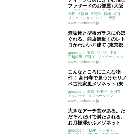
ファザードのお部屋 (大阪
市生野区55㎡の賃貸物件)
大阪
大阪市
生野区
鶴橋
桃谷
リノベーション
ロフト
天窓
レトロ
1DK
goodroom
賃貸
www.goodrooms.jp
無垢床と型板ガラスに心ほ
ぐれる。商店街近くのレト
ロかわいい戸建て (東京都
品川区52㎡の賃貸物件)
goodroom
東京
品川区
中延
戸越銀座
戸建て
リノベーション
レトロ
賃貸
www.goodrooms.jp
こんなところにこんな物
件！ 高円寺で見つけたリノ
ベ古民家風メゾネット (東
京都杉並区60㎡の賃貸物
goodroom
東京
杉並区
高円寺
件)
メゾネット
リノベーション
レトロ
ペット相談可
賃貸
www.goodrooms.jp
大きなアーチ窓がある。た
だそれだけで満たされる、
お月様浮かぶメゾネット
(大阪府豊中市67㎡の賃貸
goodroom
1LDK
一人暮らし