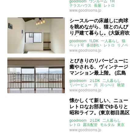
goodroom
ワンルーム
1R
テラスハウス
長屋
レトロ
日本家屋
木造
伝統
欄間
京都
www.goodrooms.jp
リノベーション
ライター：増成かおり
賃貸
シースルーの床越しに肉球
を眺めながら、猫とのんび
り戸建て暮らし。(大阪府吹
田市50㎡の賃貸物件)
goodroom
1LDK
一人暮らし
猫
ペット可
多頭飼い
レトロ
リノベ
一軒家
大阪
吹田
岸部
岸部南
www.goodrooms.jp
東海道本線
岸辺駅
阪急電鉄京都線
正雀駅
吹田駅
とびきりのリバービューに
ライター：増成かおり
賃貸
癒やされる、ヴィンテージ
マンション最上階。 (広島
市中区60㎡の賃貸物件）
goodroom
２LDK
二人暮らし
リバービュー
川
川っぺり
眺望
景色収納
レトロ
広島
白島
www.goodrooms.jp
白島駅
城北駅
新白島駅
横川駅
アストラムライン
山陽本線
懐かしくて新しい、ニュー
ライター：増成かおり
賃貸
レトロなお部屋でゆるりと
昭和ライフ。(東京都目黒区
24㎡の賃貸物件)
goodroom
２LDK
二人暮らし
レトロ
露出配管
モルタル
東京
団地
賃貸
www.goodrooms.jp