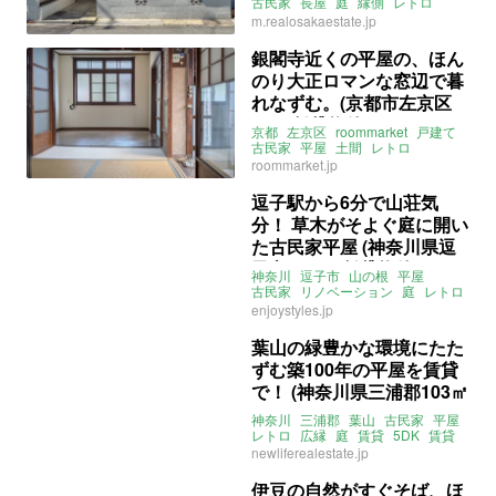
古民家
長屋
庭
縁側
レトロ
賃貸
m.realosakaestate.jp
銀閣寺近くの平屋の、ほん
のり大正ロマンな窓辺で暮
れなずむ。(京都市左京区
3Kの賃貸物件)
京都
左京区
roommarket
戸建て
古民家
平屋
土間
レトロ
ルームマーケット
賃貸
roommarket.jp
逗子駅から6分で山荘気
分！ 草木がそよぐ庭に開い
た古民家平屋 (神奈川県逗
子市65㎡の賃貸物件)
神奈川
逗子市
山の根
平屋
古民家
リノベーション
庭
レトロ
駅近
賃貸
賃貸
enjoystyles.jp
葉山の緑豊かな環境にたた
ずむ築100年の平屋を賃貸
で！ (神奈川県三浦郡103㎡
の賃貸物件)
神奈川
三浦郡
葉山
古民家
平屋
レトロ
広縁
庭
賃貸
5DK
賃貸
newliferealestate.jp
伊豆の自然がすぐそば、ほ