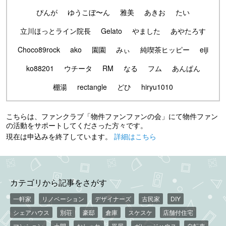
ぴんが
ゆうこぼ〜ん
雅美
あきお
たい
立川ほっとライン院長
Gelato
やました
あやたろす
Choco89rock
ako
園園
みぃ
純喫茶ヒッピー
eiji
ko88201
ウチータ
RM
なる
フム
あんぱん
棚湯
rectangle
どひ
hiryu1010
こちらは、ファンクラブ「物件ファンファンの会」にて物件ファン
の活動をサポートしてくださった方々です。
現在は申込みを終了しています。
詳細はこちら
カテゴリから記事をさがす
一軒家
リノベーション
デザイナーズ
古民家
DIY
シェアハウス
別荘
豪邸
倉庫
スケスケ
店舗付住宅
マンション
土間
おしゃれ
平屋
ガレージハウス
自転車