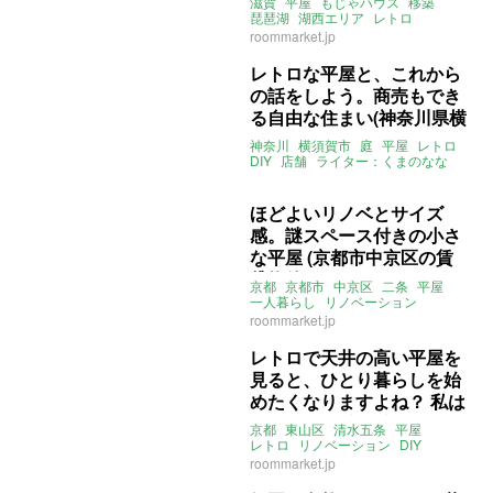
滋賀
平屋
もじゃハウス
移築
琵琶湖
湖西エリア
レトロ
ルームマーケット
賃貸
roommarket.jp
レトロな平屋と、これから
の話をしよう。商売もでき
る自由な住まい(神奈川県横
須賀市56㎡の売買物件)
神奈川
横須賀市
庭
平屋
レトロ
DIY
店舗
ライター：くまのなな
売買
ほどよいリノベとサイズ
感。謎スペース付きの小さ
な平屋 (京都市中京区の賃
貸物件)
京都
京都市
中京区
二条
平屋
一人暮らし
リノベーション
クローゼット
土間
木
和モダン
roommarket.jp
ウッドデッキ
中庭
サンルーム
レトロ
ROOMMARKET
賃貸
レトロで天井の高い平屋を
見ると、ひとり暮らしを始
めたくなりますよね？ 私は
なります。(京都市東山区の
京都
東山区
清水五条
平屋
賃貸物件)
レトロ
リノベーション
DIY
アトリエ
ライター：葱山紫蘇子
roommarket.jp
賃貸