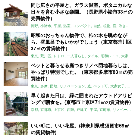
同じ広さの平屋と、ガラス温室。ボタニカルな
日々を育む小さな楽園。（長野県小諸市33㎡の
売買物件）
長野
小諸市
平屋
温室
コンパクト
自然
植物
庭
吹き抜け
昭和のおっちゃん物件で、柿の木を眺めなが
ら、昼風呂でもいかがでしょう（東京都荒川区
37㎡の賃貸物件）
東京
荒川区
レトロ
一人暮らし
タイル
昭和レトロ
大家女子
ペットと暮らせる庭つきリノベ団地暮らしは、
やっぱり特別でした。（東京都多摩市83㎡の売
買物件）
東京
多摩
団地
リノベーション
庭
ペット可
大家女子
団地
早く起きた日は、緑に囲まれたアウトドアリビ
ングで朝食を。(京都市上京区71㎡の賃貸物件)
京都
京都市
上京区
西陣
戸建て
平屋
京町家
リノベーション
いい町に、いい花屋。(神奈川県横須賀市69㎡
の賃貸物件)