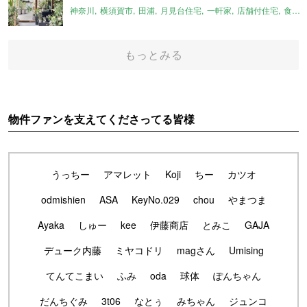
神奈川
横須賀市
田浦
月見台住宅
一軒家
店舗付住宅
食住近接
もっとみる
物件ファンを支えてくださってる皆様
うっちー
アマレット
Koji
ちー
カツオ
odmishien
ASA
KeyNo.029
chou
やまつま
Ayaka
しゅー
kee
伊藤商店
とみこ
GAJA
デューク内藤
ミヤコドリ
magさん
Umising
てんてこまい
ふみ
oda
球体
ぽんちゃん
だんちぐみ
3t06
なとぅ
みちゃん
ジュンコ