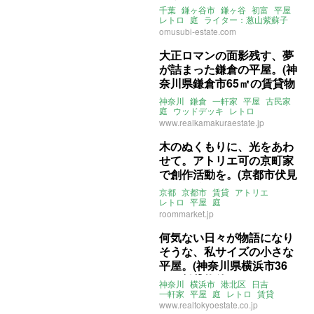
谷市54㎡の売買物件)
千葉
鎌ヶ谷市
鎌ヶ谷
初富
平屋
レトロ
庭
ライター：葱山紫蘇子
omusubi不動産
売買
omusubi-estate.com
大正ロマンの面影残す、夢
が詰まった鎌倉の平屋。(神
奈川県鎌倉市65㎡の賃貸物
件)
神奈川
鎌倉
一軒家
平屋
古民家
庭
ウッドデッキ
レトロ
リノベーション
賃貸
www.realkamakuraestate.jp
木のぬくもりに、光をあわ
せて。アトリエ可の京町家
で創作活動を。(京都市伏見
区の賃貸物件)
京都
京都市
賃貸
アトリエ
レトロ
平屋
庭
ライター：くまのなな
roommarket.jp
ルームマーケット
賃貸
何気ない日々が物語になり
そうな、私サイズの小さな
平屋。(神奈川県横浜市36
㎡の賃貸物件)
神奈川
横浜市
港北区
日吉
一軒家
平屋
庭
レトロ
賃貸
www.realtokyoestate.co.jp