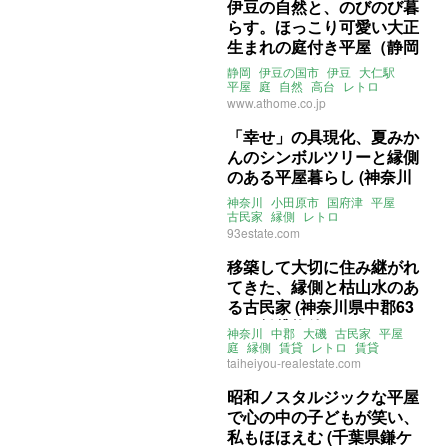
伊豆の自然と、のびのび暮
らす。ほっこり可愛い大正
生まれの庭付き平屋（静岡
県伊豆の国市83㎡の賃貸物
静岡
伊豆の国市
伊豆
大仁駅
件）
平屋
庭
自然
高台
レトロ
タイル
ライター：山中みく
賃貸
www.athome.co.jp
「幸せ」の具現化、夏みか
んのシンボルツリーと縁側
のある平屋暮らし (神奈川
県小田原市95㎡の売買物
神奈川
小田原市
国府津
平屋
件)
古民家
縁側
レトロ
リノベーション
売買
93estate.com
移築して大切に住み継がれ
てきた、縁側と枯山水のあ
る古民家 (神奈川県中郡63
㎡の賃貸物件)
神奈川
中郡
大磯
古民家
平屋
庭
縁側
賃貸
レトロ
賃貸
taiheiyou-realestate.com
昭和ノスタルジックな平屋
で心の中の子どもが笑い、
私もほほえむ (千葉県鎌ケ