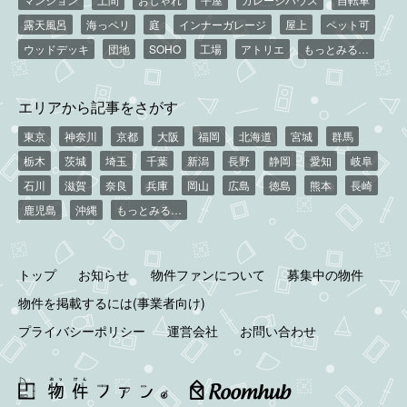
露天風呂
海っペリ
庭
インナーガレージ
屋上
ペット可
ウッドデッキ
団地
SOHO
工場
アトリエ
もっとみる…
エリアから記事をさがす
東京
神奈川
京都
大阪
福岡
北海道
宮城
群馬
栃木
茨城
埼玉
千葉
新潟
長野
静岡
愛知
岐阜
石川
滋賀
奈良
兵庫
岡山
広島
徳島
熊本
長崎
鹿児島
沖縄
もっとみる…
トップ
お知らせ
物件ファンについて
募集中の物件
物件を掲載するには(事業者向け)
プライバシーポリシー
運営会社
お問い合わせ