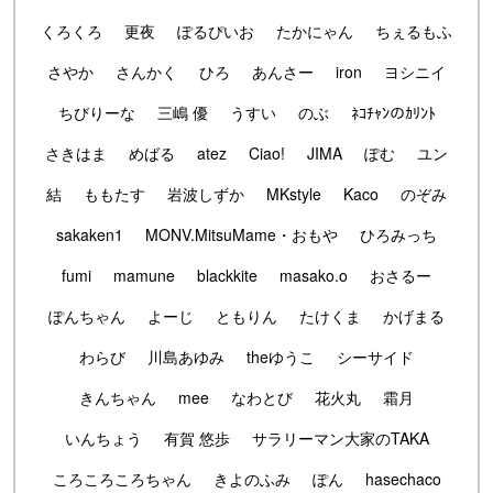
くろくろ
更夜
ぽるぴいお
たかにゃん
ちぇるもふ
さやか
さんかく
ひろ
あんさー
iron
ヨシニイ
ちびりーな
三嶋 優
うすい
のぶ
ﾈｺﾁｬﾝのｶﾘﾝﾄ
さきはま
めばる
atez
Ciao!
JIMA
ぽむ
ユン
結
ももたす
岩波しずか
MKstyle
Kaco
のぞみ
sakaken1
MONV.MitsuMame・おもや
ひろみっち
fumi
mamune
blackkite
masako.o
おさるー
ぽんちゃん
よーじ
ともりん
たけくま
かげまる
わらび
川島あゆみ
theゆうこ
シーサイド
きんちゃん
mee
なわとび
花火丸
霜月
いんちょう
有賀 悠歩
サラリーマン大家のTAKA
ころころころちゃん
きよのふみ
ぽん
hasechaco