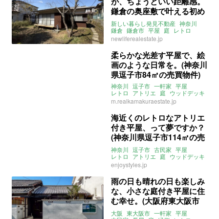
が、ちょうどいい距離感。
鎌倉の奥座敷で叶える初め
ての平屋暮らし (神奈川県
新しい暮らし発見不動産
神奈川
鎌倉市76㎡の賃貸物件)
鎌倉
鎌倉市
平屋
庭
レトロ
一軒家
4DK
賃貸
newliferealestate.jp
柔らかな光差す平屋で、絵
画のような日常を。(神奈川
県逗子市84㎡の売買物件)
神奈川
逗子市
一軒家
平屋
レトロ
アトリエ
庭
ウッドデッキ
売買
m.realkamakuraestate.jp
海近くのレトロなアトリエ
付き平屋、って夢ですか？
(神奈川県逗子市114㎡の売
買物件)
神奈川
逗子市
古民家
平屋
レトロ
アトリエ
庭
ウッドデッキ
借地
売買
賃貸
enjoystyles.jp
雨の日も晴れの日も楽しみ
な、小さな庭付き平屋に住
む幸せ。(大阪府東大阪市
44㎡の賃貸物件)
大阪
東大阪市
一軒家
平屋