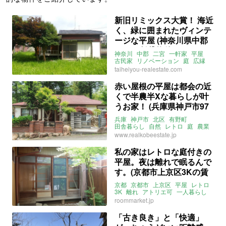
新旧リミックス大賞！ 海近
く、緑に囲まれたヴィンテ
ージな平屋 (神奈川県中郡
59㎡の賃貸物件)
神奈川
中郡
二宮
一軒家
平屋
古民家
リノベーション
庭
広縁
レトロ
2DK
海近
taiheiyou-realestate.com
ペット飼育相談可
賃貸
賃貸
赤い屋根の平屋は都会の近
くで半農半Xな暮らしが叶
うお家！ (兵庫県神戸市97
㎡の売買物件)
兵庫
神戸市
北区
有野町
田舎暮らし
自然
レトロ
庭
農業
平屋
ライター：葱山紫蘇子
売買
www.realkobeestate.jp
私の家はレトロな庭付きの
平屋。夜は離れで眠るんで
す。(京都市上京区3Kの賃
貸物件)
京都
京都市
上京区
平屋
レトロ
3K
離れ
アトリエ可
一人暮らし
二人暮らし
ルームマーケット
roommarket.jp
賃貸
「古き良き」と「快適」