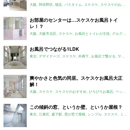
大阪
阿倍野区
猫足
バスタイム
スケスケ
スケスケのおすすめ
お部屋のセンターは…スケスケお風呂トイ
レ！？
大阪
大阪市北区
スケスケ
お風呂とトイレが主役
グルグル系
お風呂でつながる1LDK
東京
デザイナーズ
スケスケ
外廊下
お風呂で繋がる
サンルーム
爽やかさと色気の同居。スケスケお風呂大正
解！
大阪
スケスケ
スケスケのおすすめ
ひろびろお風呂
ペット可
この傾斜の窓、というか壁、というか屋根？
東京
江東区
森下駅
壁が窓で屋根
シンプル
スケスケ
ミニマム