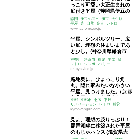
っこり可愛い大正生まれの
庭付き平屋（静岡県伊豆の
国市83㎡の賃貸物件）
静岡
伊豆の国市
伊豆
大仁駅
平屋
庭
自然
高台
レトロ
タイル
ライター：山中みく
賃貸
www.athome.co.jp
平屋、シンボルツリー、広
い庭。理想の住まいまであ
と少し。(神奈川県鎌倉市
267㎡の古家付土地）
神奈川
鎌倉市
梶尾
平屋
庭
レトロ
シンボルツリー
サンルーム
売買
enjoystyles.jp
路地奥に、ひょっこり角
丸。隠れ家みたいな小さい
平屋、見つけました。(京都
市北区23㎡の賃貸物件)
京都
京都市
北区
平屋
リノベーション
レトロ
賃貸
kyoto-tongari.com
見よ、理想の茂りっぷり！
琵琶湖畔に移築された平屋
のもじゃハウス (滋賀県大
津市の賃貸物件)