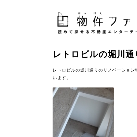
レトロビル
の
堀川通
レトロビルの堀川通りのリノベーション
います。