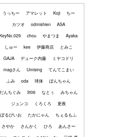
うっちー
アマレット
Koji
ちー
カツオ
odmishien
ASA
KeyNo.029
chou
やまつま
Ayaka
しゅー
kee
伊藤商店
とみこ
GAJA
デューク内藤
ミヤコドリ
magさん
Umising
てんてこまい
ふみ
oda
球体
ぽんちゃん
だんちぐみ
3t06
なとぅ
みちゃん
ジュンコ
くろくろ
更夜
ぽるぴいお
たかにゃん
ちぇるもふ
さやか
さんかく
ひろ
あんさー