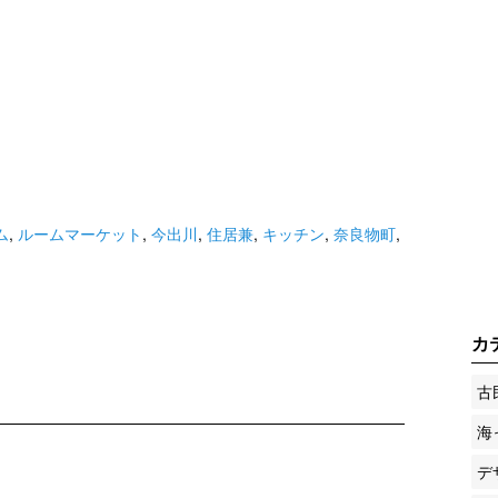
ム
,
ルームマーケット
,
今出川
,
住居兼
,
キッチン
,
奈良物町
,
カ
古
海
デ