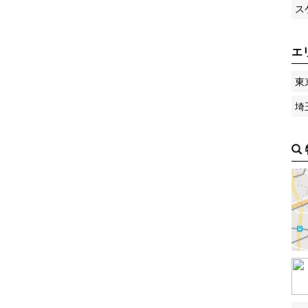
ス
エ
東
埼