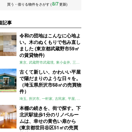
8/7
買う・借りる物件をさがす (
更新)
着記事
令和の団地はこんなに心地よ
い。木のぬくもりで包み直し
ました (東京都武蔵野市59㎡
の賃貸物件)
東京
武蔵野市武蔵境
東小金井
三鷹
団地
リノベーション
木
2LD
古くて新しい、かわいい平屋
で陽だまりのような日々を。
（埼玉県所沢市68㎡の売買物
件）
埼玉
所沢市
一軒家
古民家
平屋
庭
リノベーション
アメリカンハ
本棚の続きを、街で探す。下
北沢駅徒歩1分のリノベルー
ムは、幸せの黄色い扉から
(東京都世田谷区51㎡の売買