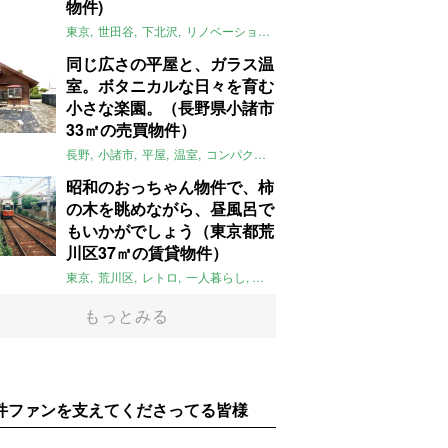
物件)
東京
世田谷
下北沢
リノベーション
1LDK
本棚
ライター：ほしり
同じ広さの平屋と、ガラス温
室。ボタニカルな日々を育む
小さな楽園。（長野県小諸市
33㎡の売買物件）
長野
小諸市
平屋
温室
コンパクト
自然
植物
庭
吹き抜け
無垢
昭和のおっちゃん物件で、柿
の木を眺めながら、昼風呂で
もいかがでしょう（東京都荒
川区37㎡の賃貸物件）
東京
荒川区
レトロ
一人暮らし
タイル
昭和レトロ
大家女子
トダ
もっとみる
件ファンを支えてくださってる皆様