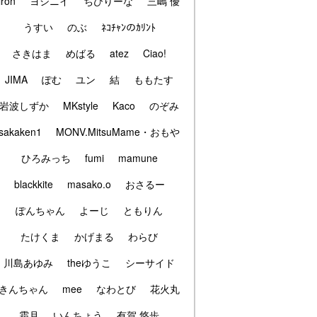
iron
ヨシニイ
ちびりーな
三嶋 優
うすい
のぶ
ﾈｺﾁｬﾝのｶﾘﾝﾄ
さきはま
めばる
atez
Ciao!
JIMA
ぽむ
ユン
結
ももたす
岩波しずか
MKstyle
Kaco
のぞみ
sakaken1
MONV.MitsuMame・おもや
ひろみっち
fumi
mamune
blackkite
masako.o
おさるー
ぽんちゃん
よーじ
ともりん
たけくま
かげまる
わらび
川島あゆみ
theゆうこ
シーサイド
きんちゃん
mee
なわとび
花火丸
霜月
いんちょう
有賀 悠歩