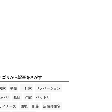
テゴリから記事をさがす
民家
平屋
一軒家
リノベーション
っぺり
豪邸
洋館
ペット可
ザイナーズ
団地
別荘
店舗付住宅