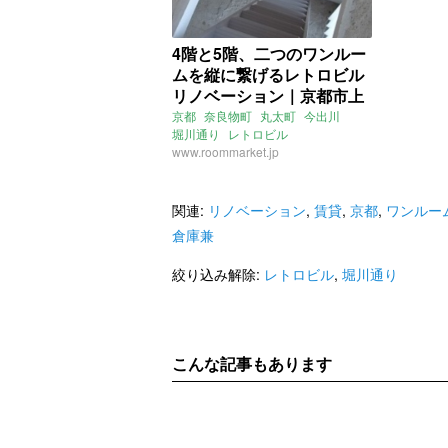
4階と5階、二つのワンルー
ムを縦に繋げるレトロビル
リノベーション｜京都市上
京区 賃貸 34㎡
京都
奈良物町
丸太町
今出川
堀川通り
レトロビル
リノベーション
www.roommarket.jp
事務所
店舗
店舗付住宅
メゾネット
ルームマーケット
関連:
リノベーション
,
賃貸
,
京都
,
ワンルー
倉庫兼
絞り込み解除:
レトロビル
,
堀川通り
こんな記事もあります