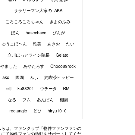
サラリーマン大家のTAKA
ころころころちゃん
きよのふみ
ぽん
hasechaco
ぴんが
ゆうこぼ〜ん
雅美
あきお
たい
立川ほっとライン院長
Gelato
やました
あやたろす
Choco89rock
ako
園園
みぃ
純喫茶ヒッピー
eiji
ko88201
ウチータ
RM
なる
フム
あんぱん
棚湯
rectangle
どひ
hiryu1010
ちらは、ファンクラブ「物件ファンファンの
」にて物件ファンの活動をサポートしてくだ