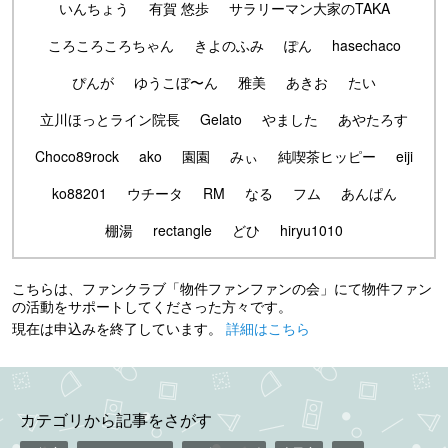
いんちょう
有賀 悠歩
サラリーマン大家のTAKA
ころころころちゃん
きよのふみ
ぽん
hasechaco
ぴんが
ゆうこぼ〜ん
雅美
あきお
たい
立川ほっとライン院長
Gelato
やました
あやたろす
Choco89rock
ako
園園
みぃ
純喫茶ヒッピー
eiji
ko88201
ウチータ
RM
なる
フム
あんぱん
棚湯
rectangle
どひ
hiryu1010
こちらは、ファンクラブ「物件ファンファンの会」にて物件ファン
の活動をサポートしてくださった方々です。
現在は申込みを終了しています。
詳細はこちら
カテゴリから記事をさがす