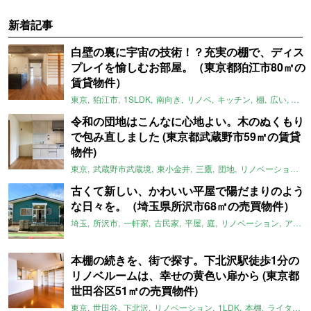
新着記事
白壁の裏に宇宙の技術！？充実の棚で、ディス
プレイを愉しむお部屋。（東京都狛江市80㎡の
賃貸物件）
東京
狛江市
1SLDK
南向き
リノベ
キッチン
棚
広い
ガイ
令和の団地はこんなに心地よい。木のぬくもり
で包み直しました (東京都武蔵野市59㎡の賃貸
物件)
東京
武蔵野市武蔵境
東小金井
三鷹
団地
リノベーション
古くて新しい、かわいい平屋で陽だまりのよう
な日々を。（埼玉県所沢市68㎡の売買物件）
埼玉
所沢市
一軒家
古民家
平屋
庭
リノベーション
アメリカンハウス
本棚の続きを、街で探す。下北沢駅徒歩1分の
リノベルームは、幸せの黄色い扉から (東京都
世田谷区51㎡の売買物件)
東京
世田谷
下北沢
リノベーション
1LDK
本棚
ライター：ほしりょうこ