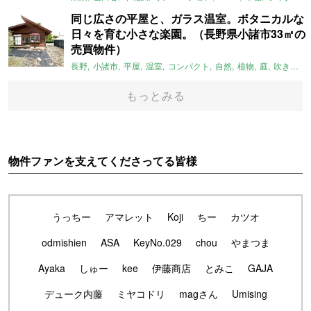
同じ広さの平屋と、ガラス温室。ボタニカルな
日々を育む小さな楽園。（長野県小諸市33㎡の
売買物件）
長野
小諸市
平屋
温室
コンパクト
自然
植物
庭
吹き抜け
もっとみる
物件ファンを支えてくださってる皆様
うっちー
アマレット
Koji
ちー
カツオ
odmishien
ASA
KeyNo.029
chou
やまつま
Ayaka
しゅー
kee
伊藤商店
とみこ
GAJA
デューク内藤
ミヤコドリ
magさん
Umising