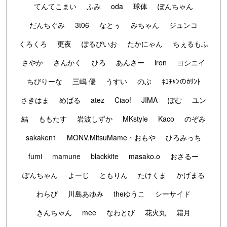
てんてこまい
ふみ
oda
球体
ぽんちゃん
だんちぐみ
3t06
なとぅ
みちゃん
ジュンコ
くろくろ
更夜
ぽるぴいお
たかにゃん
ちぇるもふ
さやか
さんかく
ひろ
あんさー
iron
ヨシニイ
ちびりーな
三嶋 優
うすい
のぶ
ﾈｺﾁｬﾝのｶﾘﾝﾄ
さきはま
めばる
atez
Ciao!
JIMA
ぽむ
ユン
結
ももたす
岩波しずか
MKstyle
Kaco
のぞみ
sakaken1
MONV.MitsuMame・おもや
ひろみっち
fumi
mamune
blackkite
masako.o
おさるー
ぽんちゃん
よーじ
ともりん
たけくま
かげまる
わらび
川島あゆみ
theゆうこ
シーサイド
きんちゃん
mee
なわとび
花火丸
霜月