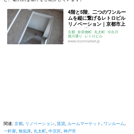
4階と5階、二つのワンルー
ムを縦に繋げるレトロビル
リノベーション｜京都市上
京区 賃貸 34㎡
京都
奈良物町
丸太町
今出川
堀川通り
レトロビル
リノベーション
事務所
店舗
www.roommarket.jp
店舗付住宅
メゾネット
ルームマーケット
関連:
京都
,
リノベーション
,
賃貸
,
ルームマーケット
,
ワンルーム
,
一軒家
,
無垢床
,
丸太町
,
中京区
,
神戸市