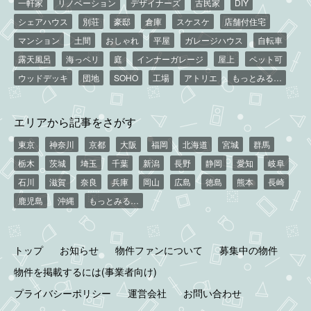
一軒家
リノベーション
デザイナーズ
古民家
DIY
シェアハウス
別荘
豪邸
倉庫
スケスケ
店舗付住宅
マンション
土間
おしゃれ
平屋
ガレージハウス
自転車
露天風呂
海っペリ
庭
インナーガレージ
屋上
ペット可
ウッドデッキ
団地
SOHO
工場
アトリエ
もっとみる…
エリアから記事をさがす
東京
神奈川
京都
大阪
福岡
北海道
宮城
群馬
栃木
茨城
埼玉
千葉
新潟
長野
静岡
愛知
岐阜
石川
滋賀
奈良
兵庫
岡山
広島
徳島
熊本
長崎
鹿児島
沖縄
もっとみる…
トップ
お知らせ
物件ファンについて
募集中の物件
物件を掲載するには(事業者向け)
プライバシーポリシー
運営会社
お問い合わせ