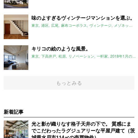
味のよすぎるヴィンテージマンションを選ぶ。
東京
港区
広尾
麻布コーポラス
ヴィンテージ
メゾネット
2
キリコの絵のような風景。
東京
下高井戸
松原
リノベーション
一軒家
2018年1月のおすすめ
もっとみる
新着記事
光と影が織りなす格子天井の下で。 質感にま
でこだわったラグジュアリーな平屋戸建て（茨
城県水戸市114㎡の売買物件）