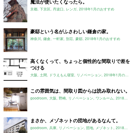
魔法が使いたくなったら。
京都
下京区
丹波口
レンガ
2018年1月のおすすめ
豪邸という名がふさわしい鎌倉の家。
神奈川
鎌倉
一軒家
別荘
豪邸
2018年1月のおすすめ
高くなくって、ちょっと個性的な間取りで差を
つける
大阪
土間
ドラえもん寝室
リノベーション
2018年1月のおすすめ
この雰囲気は、間取り図からは読み取れない。
goodroom
大阪
野崎
リノベーション
ワンルーム
2018年1月のおすすめ
まさか、メゾネットの団地があるなんて。
goodroom
兵庫
リノベーション
団地
メゾネット
2018年1月のおすすめ