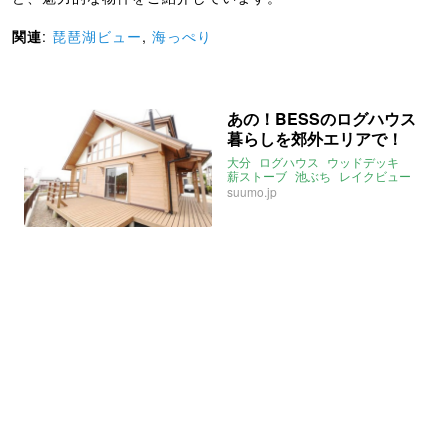
関連
:
琵琶湖ビュー
,
海っぺり
あの！BESSのログハウス
暮らしを郊外エリアで！
大分
ログハウス
ウッドデッキ
薪ストーブ
池ぶち
レイクビュー
suumo.jp