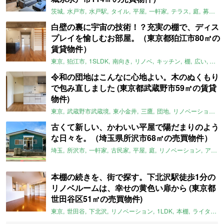
茨城
水戸市
水戸駅
タイル
平屋
一軒家
テラス
庭
募集中
白壁の裏に宇宙の技術！？充実の棚で、ディス
プレイを愉しむお部屋。（東京都狛江市80㎡の
賃貸物件）
東京
狛江市
1SLDK
南向き
リノベ
キッチン
棚
広い
ガイ
令和の団地はこんなに心地よい。木のぬくもり
で包み直しました (東京都武蔵野市59㎡の賃貸
物件)
東京
武蔵野市武蔵境
東小金井
三鷹
団地
リノベーション
古くて新しい、かわいい平屋で陽だまりのよう
な日々を。（埼玉県所沢市68㎡の売買物件）
埼玉
所沢市
一軒家
古民家
平屋
庭
リノベーション
アメリカンハウス
本棚の続きを、街で探す。下北沢駅徒歩1分の
リノベルームは、幸せの黄色い扉から (東京都
世田谷区51㎡の売買物件)
東京
世田谷
下北沢
リノベーション
1LDK
本棚
ライター：ほしりょうこ