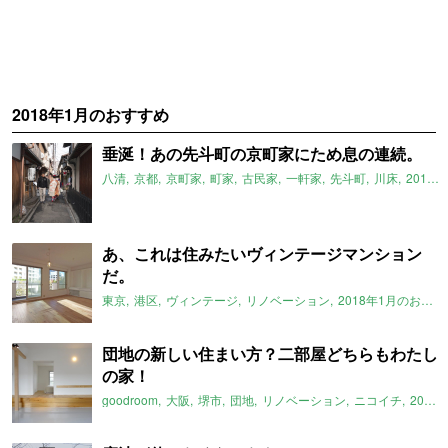
2018年1月のおすすめ
垂涎！あの先斗町の京町家にため息の連続。
八清
京都
京町家
町家
古民家
一軒家
先斗町
川床
2018年1月のおすすめ
あ、これは住みたいヴィンテージマンション
だ。
東京
港区
ヴィンテージ
リノベーション
2018年1月のおすすめ
団地の新しい住まい方？二部屋どちらもわたし
の家！
goodroom
大阪
堺市
団地
リノベーション
ニコイチ
2018年1月のおすすめ