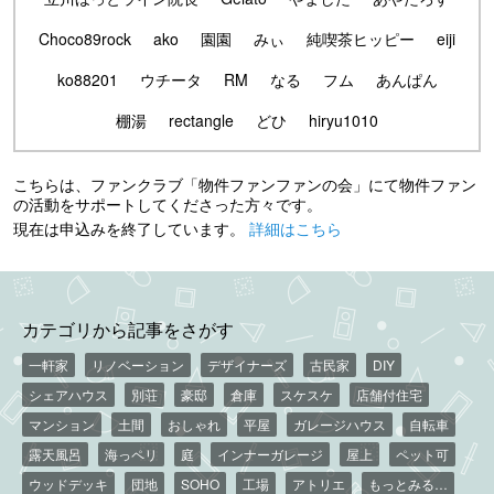
Choco89rock
ako
園園
みぃ
純喫茶ヒッピー
eiji
ko88201
ウチータ
RM
なる
フム
あんぱん
棚湯
rectangle
どひ
hiryu1010
こちらは、ファンクラブ「物件ファンファンの会」にて物件ファン
の活動をサポートしてくださった方々です。
現在は申込みを終了しています。
詳細はこちら
カテゴリから記事をさがす
一軒家
リノベーション
デザイナーズ
古民家
DIY
シェアハウス
別荘
豪邸
倉庫
スケスケ
店舗付住宅
マンション
土間
おしゃれ
平屋
ガレージハウス
自転車
露天風呂
海っペリ
庭
インナーガレージ
屋上
ペット可
ウッドデッキ
団地
SOHO
工場
アトリエ
もっとみる…