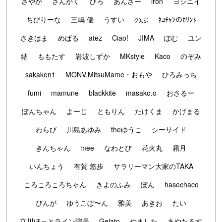
さやか
さんかく
ひろ
あんさー
iron
ヨシニイ
ちびりーな
三嶋 優
うすい
のぶ
ﾈｺﾁｬﾝのｶﾘﾝﾄ
さきはま
めばる
atez
Ciao!
JIMA
ぽむ
ユン
結
ももたす
岩波しずか
MKstyle
Kaco
のぞみ
sakaken1
MONV.MitsuMame・おもや
ひろみっち
fumi
mamune
blackkite
masako.o
おさるー
ぽんちゃん
よーじ
ともりん
たけくま
かげまる
わらび
川島あゆみ
theゆうこ
シーサイド
きんちゃん
mee
なわとび
花火丸
霜月
いんちょう
有賀 悠歩
サラリーマン大家のTAKA
ころころころちゃん
きよのふみ
ぽん
hasechaco
ぴんが
ゆうこぼ〜ん
雅美
あきお
たい
立川ほっとライン院長
Gelato
やました
あやたろす