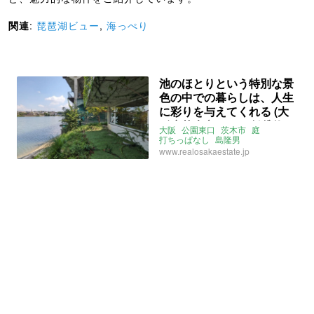
関連
:
琵琶湖ビュー
,
海っぺり
池のほとりという特別な景
色の中での暮らしは、人生
に彩りを与えてくれる (大
阪府茨木市42㎡の賃貸物
大阪
公園東口
茨木市
庭
件)
打ちっぱなし
島隆男
レイクビュー
池っぺり
賃貸
www.realosakaestate.jp