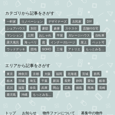
カテゴリから記事をさがす
一軒家
リノベーション
デザイナーズ
古民家
DIY
シェアハウス
別荘
豪邸
倉庫
スケスケ
店舗付住宅
マンション
土間
おしゃれ
平屋
ガレージハウス
自転車
露天風呂
海っペリ
庭
インナーガレージ
屋上
ペット可
ウッドデッキ
団地
SOHO
工場
アトリエ
もっとみる…
エリアから記事をさがす
東京
神奈川
京都
大阪
福岡
北海道
宮城
群馬
栃木
茨城
埼玉
千葉
新潟
長野
静岡
愛知
岐阜
石川
滋賀
奈良
兵庫
岡山
広島
徳島
熊本
長崎
鹿児島
沖縄
もっとみる…
トップ
お知らせ
物件ファンについて
募集中の物件