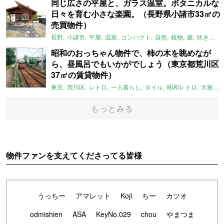
同じ広さの平屋と、ガラス温室。ボタニカルな
日々を育む小さな楽園。（長野県小諸市33㎡の
売買物件）
長野
小諸市
平屋
温室
コンパクト
自然
植物
庭
吹き抜け
昭和のおっちゃん物件で、柿の木を眺めなが
ら、昼風呂でもいかがでしょう（東京都荒川区
37㎡の賃貸物件）
東京
荒川区
レトロ
一人暮らし
タイル
昭和レトロ
大家女子
もっとみる
物件ファンを支えてくださってる皆様
うっちー
アマレット
Koji
ちー
カツオ
odmishien
ASA
KeyNo.029
chou
やまつま