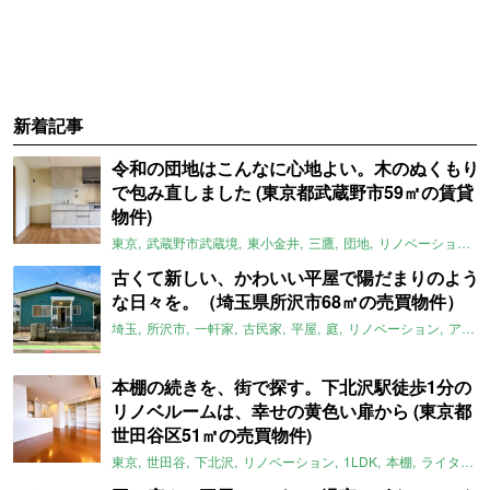
新着記事
令和の団地はこんなに心地よい。木のぬくもり
で包み直しました (東京都武蔵野市59㎡の賃貸
物件)
東京
武蔵野市武蔵境
東小金井
三鷹
団地
リノベーション
古くて新しい、かわいい平屋で陽だまりのよう
な日々を。（埼玉県所沢市68㎡の売買物件）
埼玉
所沢市
一軒家
古民家
平屋
庭
リノベーション
アメリカンハウス
本棚の続きを、街で探す。下北沢駅徒歩1分の
リノベルームは、幸せの黄色い扉から (東京都
世田谷区51㎡の売買物件)
東京
世田谷
下北沢
リノベーション
1LDK
本棚
ライター：ほしりょうこ