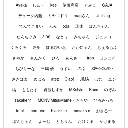
Ayaka
しゅー
kee
伊藤商店
とみこ
GAJA
デューク内藤
ミヤコドリ
magさん
Umising
てんてこまい
ふみ
oda
球体
ぽんちゃん
だんちぐみ
3t06
なとぅ
みちゃん
ジュンコ
くろくろ
更夜
ぽるぴいお
たかにゃん
ちぇるもふ
さやか
さんかく
ひろ
あんさー
iron
ヨシニイ
ちびりーな
三嶋 優
うすい
のぶ
ﾈｺﾁｬﾝのｶﾘﾝﾄ
さきはま
めばる
atez
Ciao!
JIMA
ぽむ
ユン
結
ももたす
岩波しずか
MKstyle
Kaco
のぞみ
sakaken1
MONV.MitsuMame・おもや
ひろみっち
fumi
mamune
blackkite
masako.o
おさるー
ぽんちゃん
よーじ
ともりん
たけくま
かげまる