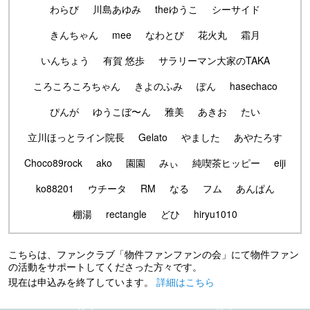
わらび
川島あゆみ
theゆうこ
シーサイド
きんちゃん
mee
なわとび
花火丸
霜月
いんちょう
有賀 悠歩
サラリーマン大家のTAKA
ころころころちゃん
きよのふみ
ぽん
hasechaco
ぴんが
ゆうこぼ〜ん
雅美
あきお
たい
立川ほっとライン院長
Gelato
やました
あやたろす
Choco89rock
ako
園園
みぃ
純喫茶ヒッピー
eiji
ko88201
ウチータ
RM
なる
フム
あんぱん
棚湯
rectangle
どひ
hiryu1010
こちらは、ファンクラブ「物件ファンファンの会」にて物件ファン
の活動をサポートしてくださった方々です。
現在は申込みを終了しています。
詳細はこちら