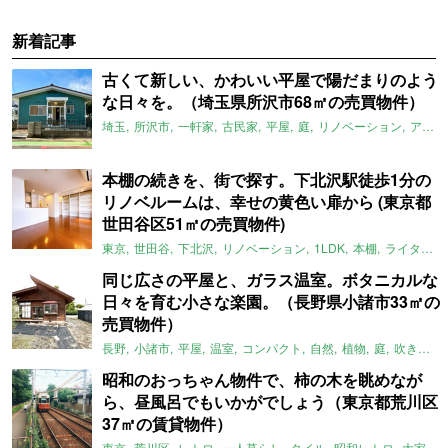
新着記事
古くて新しい、かわいい平屋で陽だまりのよう
な日々を。（埼玉県所沢市68㎡の売買物件）
埼玉
所沢市
一軒家
古民家
平屋
庭
リノベーション
アメリカンハウス
本棚の続きを、街で探す。下北沢駅徒歩1分の
リノベルームは、幸せの黄色い扉から (東京都
世田谷区51㎡の売買物件)
東京
世田谷
下北沢
リノベーション
1LDK
本棚
ライター：ほしりょうこ
同じ広さの平屋と、ガラス温室。ボタニカルな
日々を育む小さな楽園。（長野県小諸市33㎡の
売買物件）
長野
小諸市
平屋
温室
コンパクト
自然
植物
庭
吹き抜け
昭和のおっちゃん物件で、柿の木を眺めなが
ら、昼風呂でもいかがでしょう（東京都荒川区
37㎡の賃貸物件）
東京
荒川区
レトロ
一人暮らし
タイル
昭和レトロ
大家女子