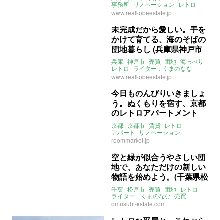
事務所
リノベーション
レトロ
ライター：くまのなな
賃貸
www.realkobeestate.jp
未完成だから愛しい。手を
かけて育てる、海のそばの
団地暮らし (兵庫県神戸市
73㎡の売買物件)
兵庫
神戸市
売買
団地
海っぺり
レトロ
ライター：くまのなな
売買
www.realkobeestate.jp
今日ものんびりいきましょ
う。ぬくもりを宿す、京都
のレトロアパートメント
で。(京都市左京区の賃貸物
京都
京都市
賃貸
レトロ
件)
アパート
リノベーション
アトリエ
ライター：くまのなな
roommarket.jp
ルームマーケット
賃貸
空と緑が似合うやさしい団
地で、あなただけの新しい
物語を始めよう。(千葉県松
戸市46㎡の売買物件)
千葉
松戸市
売買
団地
レトロ
ライター：くまのなな
売買
omusubi-estate.com