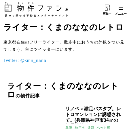
募集中
メニュー
ライター：くまのなな
の
レトロ
東京都在住のフリーライター。散歩中におうちの外観をつい見
てしまう。主にツイッターにいます。
Twitter: @kmn_nana
ライター：くまのななのレト
ロ
の物件記事
リノベ × 猫足バスタブ。レ
トロマンションに誘惑され
て。(兵庫県神戸市34㎡の
賃貸物件)
兵庫
神戸市
賃貸
ペット可