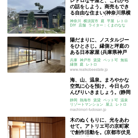
レトロな平屋と、これから
の話をしよう。商売もでき
る自由な住まい(神奈川県横
須賀市56㎡の売買物件)
神奈川
横須賀市
庭
平屋
レトロ
DIY
店舗
ライター：くまのなな
売買
陽だまりに、ノスタルジー
をひとさじ。縁側と坪庭の
ある日本家屋 (兵庫県神戸
市116㎡の賃貸物件)
兵庫
神戸市
賃貸
ペット可
無垢
縁側
庭
レトロ
ライター：くまのなな
賃貸
www.realkobeestate.jp
海、山、温泉。まろやかな
空気に心を預け、今日もの
んびりいきましょう。(静岡
県熱海市24㎡の賃貸物件)
静岡
熱海市
賃貸
ペット可
温泉
リゾートマンション
屋上
レトロ
ライター：くまのなな
賃貸
machimori-fudosan.jp
木のぬくもりに、光をあわ
せて。アトリエ可の京町家
で創作活動を。(京都市伏見