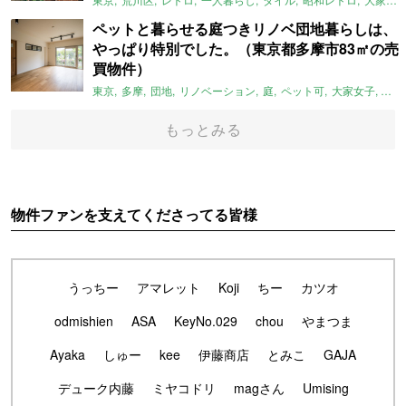
ペットと暮らせる庭つきリノベ団地暮らしは、
やっぱり特別でした。（東京都多摩市83㎡の売
買物件）
東京
多摩
団地
リノベーション
庭
ペット可
大家女子
団地
もっとみる
物件ファンを支えてくださってる皆様
うっちー
アマレット
Koji
ちー
カツオ
odmishien
ASA
KeyNo.029
chou
やまつま
Ayaka
しゅー
kee
伊藤商店
とみこ
GAJA
デューク内藤
ミヤコドリ
magさん
Umising