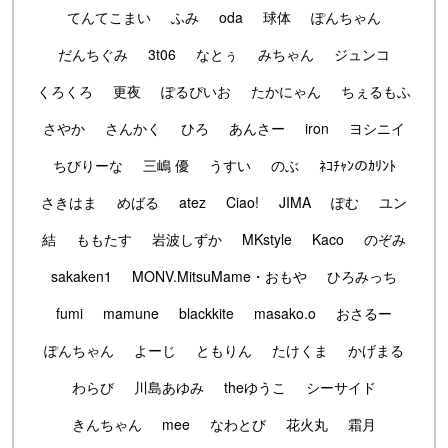
てんてこまい
ふみ
oda
球体
ぽんちゃん
だんちぐみ
3t06
なとぅ
みちゃん
ジュンコ
くろくろ
更夜
ぽるぴいお
たかにゃん
ちぇるもふ
さやか
さんかく
ひろ
あんさー
iron
ヨシニイ
ちびりーな
三嶋 優
うすい
のぶ
ﾈｺﾁｬﾝのｶﾘﾝﾄ
さきはま
めばる
atez
Ciao!
JIMA
ぽむ
ユン
結
ももたす
岩波しずか
MKstyle
Kaco
のぞみ
sakaken1
MONV.MitsuMame・おもや
ひろみっち
fumi
mamune
blackkite
masako.o
おさるー
ぽんちゃん
よーじ
ともりん
たけくま
かげまる
わらび
川島あゆみ
theゆうこ
シーサイド
きんちゃん
mee
なわとび
花火丸
霜月