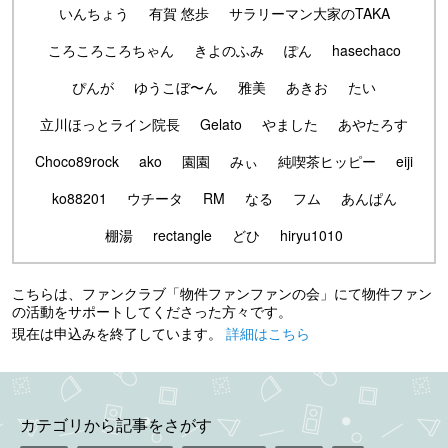
いんちょう
有賀 悠歩
サラリーマン大家のTAKA
ころころころちゃん
きよのふみ
ぽん
hasechaco
ぴんが
ゆうこぼ〜ん
雅美
あきお
たい
立川ほっとライン院長
Gelato
やました
あやたろす
Choco89rock
ako
園園
みぃ
純喫茶ヒッピー
eiji
ko88201
ウチータ
RM
なる
フム
あんぱん
棚湯
rectangle
どひ
hiryu1010
こちらは、ファンクラブ「物件ファンファンの会」にて物件ファン
の活動をサポートしてくださった方々です。
現在は申込みを終了しています。
詳細はこちら
カテゴリから記事をさがす