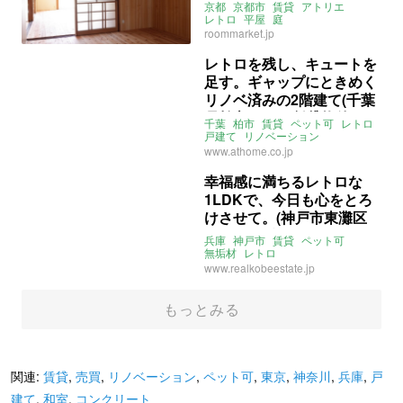
区の賃貸物件)
京都
京都市
賃貸
アトリエ
レトロ
平屋
庭
ライター：くまのなな
roommarket.jp
ルームマーケット
賃貸
レトロを残し、キュートを
足す。ギャップにときめく
リノベ済みの2階建て(千葉
県柏市67㎡の賃貸物件)
千葉
柏市
賃貸
ペット可
レトロ
戸建て
リノベーション
ライター：くまのなな
賃貸
www.athome.co.jp
幸福感に満ちるレトロな
1LDKで、今日も心をとろ
けさせて。(神戸市東灘区
56㎡の賃貸物件)
兵庫
神戸市
賃貸
ペット可
無垢材
レトロ
ライター：くまのなな
賃貸
www.realkobeestate.jp
もっとみる
関連:
賃貸
,
売買
,
リノベーション
,
ペット可
,
東京
,
神奈川
,
兵庫
,
戸
建て
,
和室
,
コンクリート