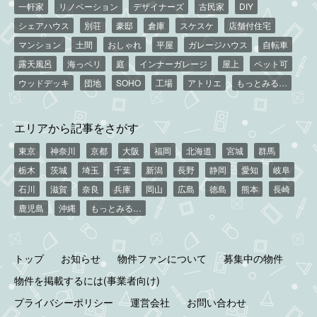
一軒家
リノベーション
デザイナーズ
古民家
DIY
シェアハウス
別荘
豪邸
倉庫
スケスケ
店舗付住宅
マンション
土間
おしゃれ
平屋
ガレージハウス
自転車
露天風呂
海っペリ
庭
インナーガレージ
屋上
ペット可
ウッドデッキ
団地
SOHO
工場
アトリエ
もっとみる…
エリアから記事をさがす
東京
神奈川
京都
大阪
福岡
北海道
宮城
群馬
栃木
茨城
埼玉
千葉
新潟
長野
静岡
愛知
岐阜
石川
滋賀
奈良
兵庫
岡山
広島
徳島
熊本
長崎
鹿児島
沖縄
もっとみる…
トップ
お知らせ
物件ファンについて
募集中の物件
物件を掲載するには(事業者向け)
プライバシーポリシー
運営会社
お問い合わせ