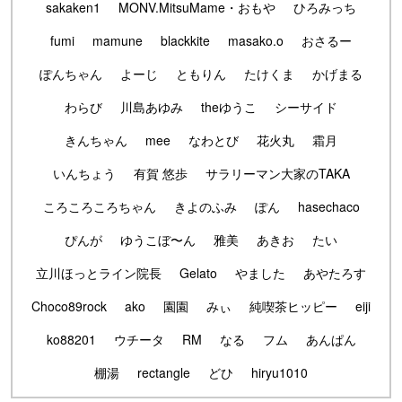
sakaken1
MONV.MitsuMame・おもや
ひろみっち
fumi
mamune
blackkite
masako.o
おさるー
ぽんちゃん
よーじ
ともりん
たけくま
かげまる
わらび
川島あゆみ
theゆうこ
シーサイド
きんちゃん
mee
なわとび
花火丸
霜月
いんちょう
有賀 悠歩
サラリーマン大家のTAKA
ころころころちゃん
きよのふみ
ぽん
hasechaco
ぴんが
ゆうこぼ〜ん
雅美
あきお
たい
立川ほっとライン院長
Gelato
やました
あやたろす
Choco89rock
ako
園園
みぃ
純喫茶ヒッピー
eiji
ko88201
ウチータ
RM
なる
フム
あんぱん
棚湯
rectangle
どひ
hiryu1010