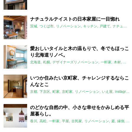
ナチュラルテイストの日本家屋に一目惚れ
茨城
つくば市
リノベーション
キッチン
戸建て
ナチュラル
愛おしいタイルと木の温もりで、冬でもほっこ
り北海道リノベ。
北海道
札幌
デザイナーズリノベーション
一軒家
木材
室内
いつか住みたい京町家、チャレンジするならこ
んなとこ
京都
下京区
町家
京町家
リノベーション
いえ屋
instagram
のどかな自然の中、小さな幸せをかみしめる平
屋暮らし。
香川
高松
一軒家
平屋
古民家
リノベーション
庭
縁側
漆