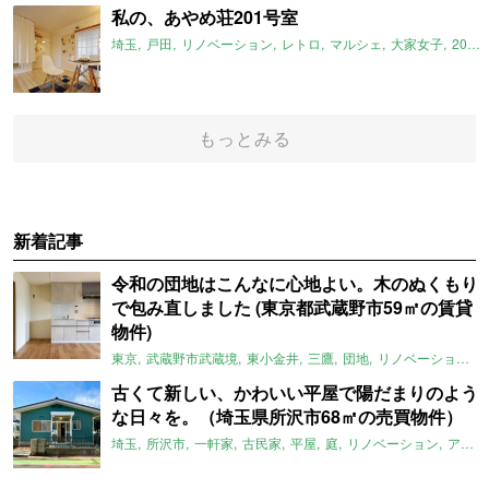
私の、あやめ荘201号室
埼玉
戸田
リノベーション
レトロ
マルシェ
大家女子
2021年10月のおすすめ
もっとみる
新着記事
令和の団地はこんなに心地よい。木のぬくもり
で包み直しました (東京都武蔵野市59㎡の賃貸
物件)
東京
武蔵野市武蔵境
東小金井
三鷹
団地
リノベーション
古くて新しい、かわいい平屋で陽だまりのよう
な日々を。（埼玉県所沢市68㎡の売買物件）
埼玉
所沢市
一軒家
古民家
平屋
庭
リノベーション
アメリカンハウス