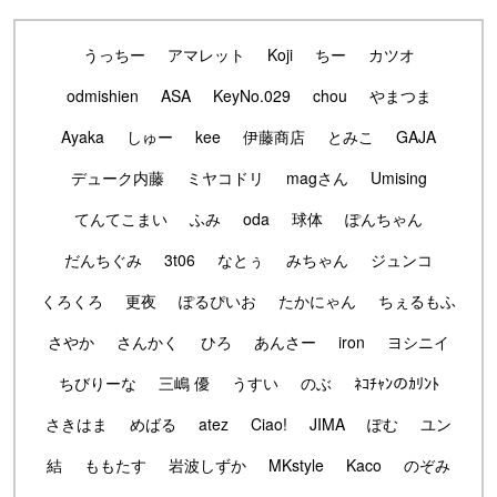
うっちー
アマレット
Koji
ちー
カツオ
odmishien
ASA
KeyNo.029
chou
やまつま
Ayaka
しゅー
kee
伊藤商店
とみこ
GAJA
デューク内藤
ミヤコドリ
magさん
Umising
てんてこまい
ふみ
oda
球体
ぽんちゃん
だんちぐみ
3t06
なとぅ
みちゃん
ジュンコ
くろくろ
更夜
ぽるぴいお
たかにゃん
ちぇるもふ
さやか
さんかく
ひろ
あんさー
iron
ヨシニイ
ちびりーな
三嶋 優
うすい
のぶ
ﾈｺﾁｬﾝのｶﾘﾝﾄ
さきはま
めばる
atez
Ciao!
JIMA
ぽむ
ユン
結
ももたす
岩波しずか
MKstyle
Kaco
のぞみ