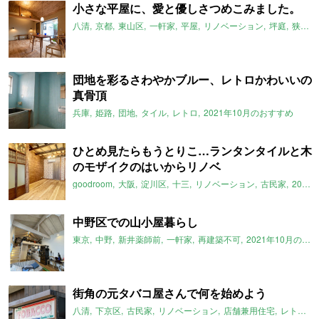
小さな平屋に、愛と優しさつめこみました。
八清
京都
東山区
一軒家
平屋
リノベーション
坪庭
狭小
i
団地を彩るさわやかブルー、レトロかわいいの
真骨頂
兵庫
姫路
団地
タイル
レトロ
2021年10月のおすすめ
ひとめ見たらもうとりこ…ランタンタイルと木
のモザイクのはいからリノベ
goodroom
大阪
淀川区
十三
リノベーション
古民家
2021年10月のおすすめ
中野区での山小屋暮らし
東京
中野
新井薬師前
一軒家
再建築不可
2021年10月のおすすめ
街角の元タバコ屋さんで何を始めよう
八清
下京区
古民家
リノベーション
店舗兼用住宅
レトロ