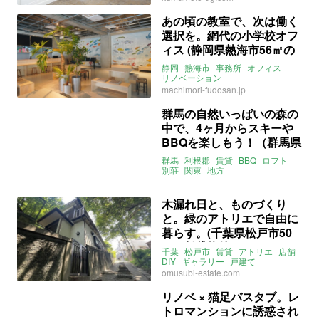
賃貸
あの頃の教室で、次は働く
選択を。網代の小学校オフ
ィス (静岡県熱海市56㎡の
賃貸物件)
静岡
熱海市
事務所
オフィス
リノベーション
ライター：くまのなな
賃貸
machimori-fudosan.jp
群馬の自然いっぱいの森の
中で、4ヶ月からスキーや
BBQを楽しもう！（群馬県
利根郡18.13㎡〜の賃貸物
群馬
利根郡
賃貸
BBQ
ロフト
件）
別荘
関東
地方
ライター：くまのなな
募集中
賃貸
木漏れ日と、ものづくり
と。緑のアトリエで自由に
暮らす。(千葉県松戸市50
㎡の賃貸物件)
千葉
松戸市
賃貸
アトリエ
店舗
DIY
ギャラリー
戸建て
ライター：くまのなな
omusubi-estate.com
omusubi不動産
賃貸
リノベ × 猫足バスタブ。レ
トロマンションに誘惑され