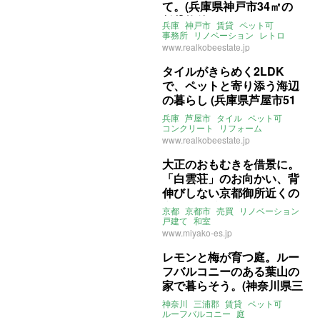
て。(兵庫県神戸市34㎡の
賃貸物件)
兵庫
神戸市
賃貸
ペット可
事務所
リノベーション
レトロ
ライター：くまのなな
賃貸
www.realkobeestate.jp
タイルがきらめく2LDK
で、ペットと寄り添う海辺
の暮らし (兵庫県芦屋市51
㎡の賃貸物件)
兵庫
芦屋市
タイル
ペット可
コンクリート
リフォーム
ライター：くまのなな
賃貸
www.realkobeestate.jp
大正のおもむきを借景に。
「白雲荘」のお向かい、背
伸びしない京都御所近くの
家。(京都市上京区84㎡の
京都
京都市
売買
リノベーション
売買物件)
戸建て
和室
ライター：くまのなな
www.miyako-es.jp
みやこエステート
売買
レモンと梅が育つ庭。ルー
フバルコニーのある葉山の
家で暮らそう。(神奈川県三
浦郡186㎡の賃貸物件)
神奈川
三浦郡
賃貸
ペット可
ルーフバルコニー
庭