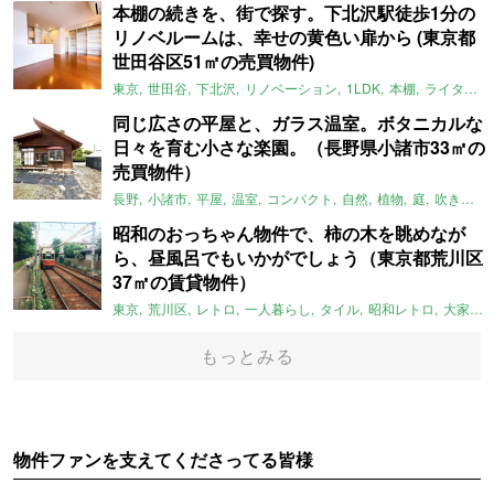
本棚の続きを、街で探す。下北沢駅徒歩1分の
リノベルームは、幸せの黄色い扉から (東京都
世田谷区51㎡の売買物件)
東京
世田谷
下北沢
リノベーション
1LDK
本棚
ライター：ほしりょうこ
同じ広さの平屋と、ガラス温室。ボタニカルな
日々を育む小さな楽園。（長野県小諸市33㎡の
売買物件）
長野
小諸市
平屋
温室
コンパクト
自然
植物
庭
吹き抜け
昭和のおっちゃん物件で、柿の木を眺めなが
ら、昼風呂でもいかがでしょう（東京都荒川区
37㎡の賃貸物件）
東京
荒川区
レトロ
一人暮らし
タイル
昭和レトロ
大家女子
もっとみる
物件ファンを支えてくださってる皆様