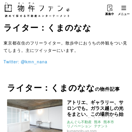
募集中
メニュー
ライター：くまのなな
東京都在住のフリーライター。散歩中におうちの外観をつい見
てしまう。主にツイッターにいます。
Twitter: @kmn_nana
ライター：くまのなな
の物件記事
アトリエ、ギャラリー、サ
ロンでも。ガラス越しの光
をまとい、この場所から始
めよう。(熊本県熊本市44
あんぐら不動産
熊本
熊本市
㎡の賃貸物件)
リノベーション
テナント
アトリエ
ライター：くまのなな
kumamoto-ug.com