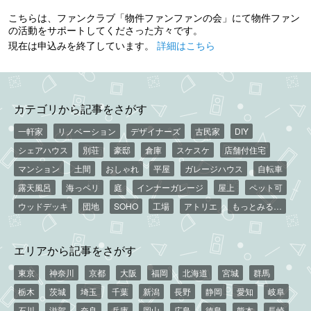
こちらは、ファンクラブ「物件ファンファンの会」にて物件ファン
の活動をサポートしてくださった方々です。
現在は申込みを終了しています。
詳細はこちら
カテゴリから記事をさがす
一軒家
リノベーション
デザイナーズ
古民家
DIY
シェアハウス
別荘
豪邸
倉庫
スケスケ
店舗付住宅
マンション
土間
おしゃれ
平屋
ガレージハウス
自転車
露天風呂
海っペリ
庭
インナーガレージ
屋上
ペット可
ウッドデッキ
団地
SOHO
工場
アトリエ
もっとみる…
エリアから記事をさがす
東京
神奈川
京都
大阪
福岡
北海道
宮城
群馬
栃木
茨城
埼玉
千葉
新潟
長野
静岡
愛知
岐阜
石川
滋賀
奈良
兵庫
岡山
広島
徳島
熊本
長崎