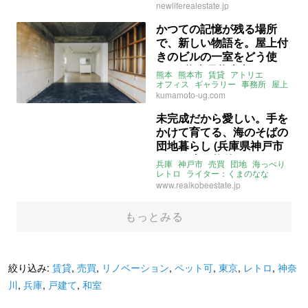
ライター：くまのなな
賃貸
newliferealestate.jp
かつての記憶が残る場所
で、新しい物語を。屋上付
きのビルの一室をどう使
う？ (熊本県熊本市48㎡の
熊本
熊本市
賃貸
アトリエ
賃貸物件)
オフィス
ギャラリー
事務所
屋上
リノベーション
kumamoto-ug.com
ライター：くまのなな
あんぐら不動産
賃貸
未完成だから愛しい。手を
かけて育てる、海のそばの
団地暮らし (兵庫県神戸市
73㎡の売買物件)
兵庫
神戸市
売買
団地
海っぺり
レトロ
ライター：くまのなな
売買
www.realkobeestate.jp
もっとみる
絞り込み:
賃貸
,
売買
,
リノベーション
,
ペット可
,
東京
,
レトロ
,
神奈
川
,
兵庫
,
戸建て
,
和室