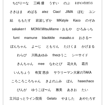
ちびりーな
三嶋 優
うすい
のぶ
ﾈｺﾁｬﾝのｶﾘﾝﾄ
さきはま
めばる
atez
Ciao!
JIMA
ぽむ
ユン
結
ももたす
岩波しずか
MKstyle
Kaco
のぞみ
sakaken1
MONV.MitsuMame・おもや
ひろみっち
fumi
mamune
blackkite
masako.o
おさるー
ぽんちゃん
よーじ
ともりん
たけくま
かげまる
わらび
川島あゆみ
theゆうこ
シーサイド
きんちゃん
mee
なわとび
花火丸
霜月
いんちょう
有賀 悠歩
サラリーマン大家のTAKA
ころころころちゃん
きよのふみ
ぽん
hasechaco
ぴんが
ゆうこぼ〜ん
雅美
あきお
たい
立川ほっとライン院長
Gelato
やました
あやたろす