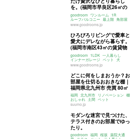
だけ贅沢なひとり暮らし
を。(福岡市早良区26㎡の
賃貸物件)
goodroom
ワンルーム
1R
ルーフバルコニー
最上階
角部屋
3面採光
ペット
猫
川
川っぺり
www.goodrooms.jp
リバービュー
駅チカ
福岡
空港線
早良
藤崎駅
室見駅
西新駅
ひろびろリビングで愛車と
ライター：増成かおり
賃貸
愛犬にデレながら暮らす。
(福岡市南区43㎡の賃貸物
件)
goodroom
1LDK
一人暮らし
インナーガレージ
ペット
犬
小型犬
スケスケ
ホテル
福岡
www.goodrooms.jp
西鉄大牟田線
賃貸
どこに何をしまおうか？お
部屋を仕切るおおきな棚｜
福岡県北九州市 売買 80㎡
福岡
北九州市
リノベーション
棚
おしゃれ
土間
ペット
suumo.jp
モダンな迷宮で見つけた、
テラス付きのお部屋でゆっ
たり。
goodroom
福岡
桜坂
薬院大通
庭
テラス
ペット
二人暮らし