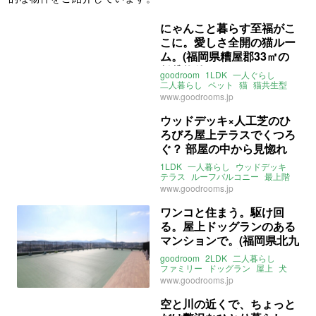
にゃんこと暮らす至福がこ
こに。愛しさ全開の猫ルー
ム。(福岡県糟屋郡33㎡の
賃貸物件)
goodroom
1LDK
一人ぐらし
二人暮らし
ペット
猫
猫共生型
多頭飼い
ナチュラル
ロフト付き
www.goodrooms.jp
角部屋
福岡
糟屋郡
志免町
ライター：増成かおり
賃貸
ウッドデッキ×人工芝のひ
ろびろ屋上テラスでくつろ
ぐ？ 部屋の中から見惚れ
る？ (福岡市東区40㎡の賃
1LDK
一人暮らし
ウッドデッキ
貸物件)
テラス
ルーフバルコニー
最上階
人工芝
ペット
お風呂テレビ
www.goodrooms.jp
食洗機
ホテルライク
ヘリンボーン
福岡
東区
千早
ワンコと住まう。駆け回
鹿児島本線
千早駅
る。屋上ドッグランのある
西日本鉄道貝塚線
西鉄千早駅
ライター：増成かおり
賃貸
マンションで。(福岡県北九
州市58㎡の賃貸物件)
goodroom
2LDK
二人暮らし
ファミリー
ドッグラン
屋上
犬
小型犬
足洗い場
南
ペット
福岡
www.goodrooms.jp
北九州
小倉北
北九州高速鉄道
片野駅
日豊本線
南小倉駅
空と川の近くで、ちょっと
日田彦山線
城野駅
賃貸