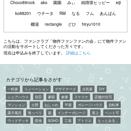
Choco89rock
ako
園園
みぃ
純喫茶ヒッピー
eiji
ko88201
ウチータ
RM
なる
フム
あんぱん
棚湯
rectangle
どひ
hiryu1010
こちらは、ファンクラブ「物件ファンファンの会」にて物件ファン
の活動をサポートしてくださった方々です。
現在は申込みを終了しています。
詳細はこちら
カテゴリから記事をさがす
一軒家
リノベーション
デザイナーズ
古民家
DIY
シェアハウス
別荘
豪邸
倉庫
スケスケ
店舗付住宅
マンション
土間
おしゃれ
平屋
ガレージハウス
自転車
露天風呂
海っペリ
庭
インナーガレージ
屋上
ペット可
ウッドデッキ
団地
SOHO
工場
アトリエ
もっとみる…