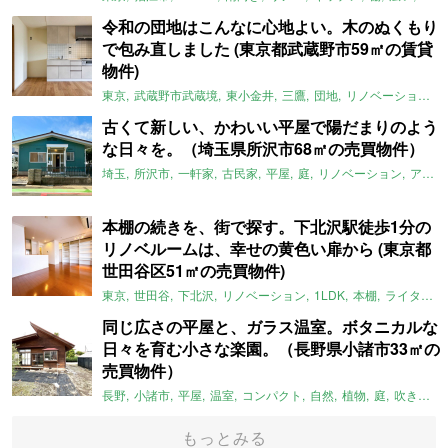
令和の団地はこんなに心地よい。木のぬくもり
で包み直しました (東京都武蔵野市59㎡の賃貸
物件)
東京
武蔵野市武蔵境
東小金井
三鷹
団地
リノベーション
古くて新しい、かわいい平屋で陽だまりのよう
な日々を。（埼玉県所沢市68㎡の売買物件）
埼玉
所沢市
一軒家
古民家
平屋
庭
リノベーション
アメリカンハウス
本棚の続きを、街で探す。下北沢駅徒歩1分の
リノベルームは、幸せの黄色い扉から (東京都
世田谷区51㎡の売買物件)
東京
世田谷
下北沢
リノベーション
1LDK
本棚
ライター：ほしりょうこ
同じ広さの平屋と、ガラス温室。ボタニカルな
日々を育む小さな楽園。（長野県小諸市33㎡の
売買物件）
長野
小諸市
平屋
温室
コンパクト
自然
植物
庭
吹き抜け
もっとみる