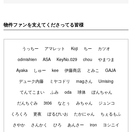
物件ファンを支えてくださってる皆様
うっちー
アマレット
Koji
ちー
カツオ
odmishien
ASA
KeyNo.029
chou
やまつま
Ayaka
しゅー
kee
伊藤商店
とみこ
GAJA
デューク内藤
ミヤコドリ
magさん
Umising
てんてこまい
ふみ
oda
球体
ぽんちゃん
だんちぐみ
3t06
なとぅ
みちゃん
ジュンコ
くろくろ
更夜
ぽるぴいお
たかにゃん
ちぇるもふ
さやか
さんかく
ひろ
あんさー
iron
ヨシニイ