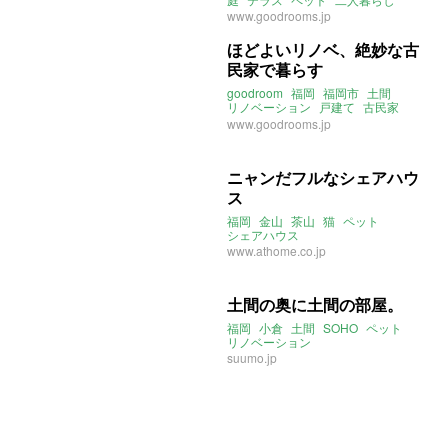
www.goodrooms.jp
ほどよいリノベ、絶妙な古
民家で暮らす
goodroom
福岡
福岡市
土間
リノベーション
戸建て
古民家
ペット
レトロ
www.goodrooms.jp
2021年4月のおすすめ
ニャンだフルなシェアハウ
ス
福岡
金山
茶山
猫
ペット
シェアハウス
www.athome.co.jp
土間の奥に土間の部屋。
福岡
小倉
土間
SOHO
ペット
リノベーション
suumo.jp