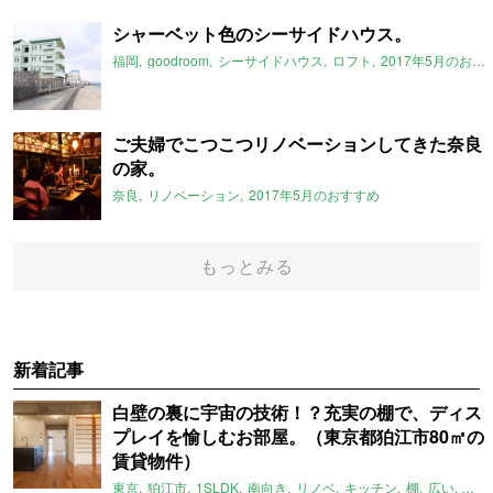
シャーベット色のシーサイドハウス。
福岡
goodroom
シーサイドハウス
ロフト
2017年5月のおすすめ
ご夫婦でこつこつリノベーションしてきた奈良
の家。
奈良
リノベーション
2017年5月のおすすめ
もっとみる
新着記事
白壁の裏に宇宙の技術！？充実の棚で、ディス
プレイを愉しむお部屋。（東京都狛江市80㎡の
賃貸物件）
東京
狛江市
1SLDK
南向き
リノベ
キッチン
棚
広い
ガイ