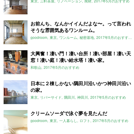
東京
三軒茶屋
リノベーション
廃材
2017年5月のおすすめ
お前んち、なんかイイんだよな〜。って言われ
そうな雰囲気あるワンルーム。
goodroom
東京
ワンルーム
秘密基地
2017年5月のおすすめ
大興奮！凄い門！凄い台所！凄い部屋！凄い天
窓！凄い庭！凄い給水塔！凄い家。
和歌山
2017年5月のおすすめ
日本に２棟しかない隅田川沿いかつ神田川沿い
の家。
東京
リバーサイド
隅田川
神田川
2017年5月のおすすめ
クリームソーダで泳ぐ夢を見たんだ
goodroom
東京
一人暮らし
ロフト
2017年5月のおすすめ