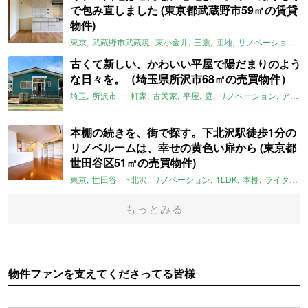
で包み直しました (東京都武蔵野市59㎡の賃貸
物件)
東京
武蔵野市武蔵境
東小金井
三鷹
団地
リノベーション
古くて新しい、かわいい平屋で陽だまりのよう
な日々を。（埼玉県所沢市68㎡の売買物件）
埼玉
所沢市
一軒家
古民家
平屋
庭
リノベーション
アメリカンハウス
本棚の続きを、街で探す。下北沢駅徒歩1分の
リノベルームは、幸せの黄色い扉から (東京都
世田谷区51㎡の売買物件)
東京
世田谷
下北沢
リノベーション
1LDK
本棚
ライター：ほしりょうこ
もっとみる
物件ファンを支えてくださってる皆様