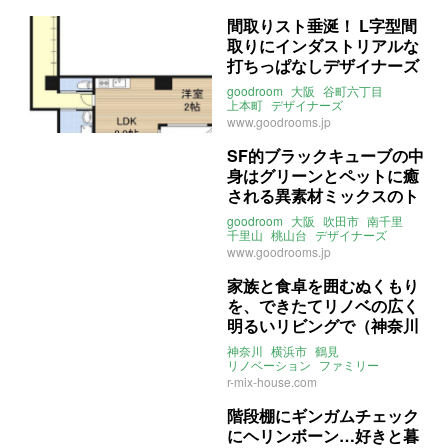
ライター：葱山紫蘇子
賃貸
間取りスト垂涎！ L字型間
取りにインダストリアルな
打ちっぱなしデザイナーズ
(大阪市中央区38㎡の賃貸
goodroom
大阪
谷町六丁目
物件)
上本町
デザイナーズ
打ちっぱなし
インダストリアル
www.goodrooms.jp
ペット
ライター：葱山紫蘇子
賃貸
SF的ブラックキューブの中
身はグリーンとペットに癒
される異素材ミックスのト
リプレット (大阪府吹田市
goodroom
大阪
吹田市
南千里
73㎡の賃貸物件)
千里山
桃山台
デザイナーズ
トリプレット
スケスケ
SF
www.goodrooms.jp
ペット
ライター：葱山紫蘇子
賃貸
家族と食卓を囲むぬくもり
を、できたてリノベの広く
明るいリビングで（神奈川
県横浜市65㎡の売買物件）
神奈川
横浜市
鶴見
リノベーション
ファミリー
ペット
ライター：葱山紫蘇子
r-mix-house.com
売買
階段棚にギンガムチェック
にヘリンボーン…好きと暮