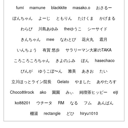
fumi
mamune
blackkite
masako.o
おさるー
ぽんちゃん
よーじ
ともりん
たけくま
かげまる
わらび
川島あゆみ
theゆうこ
シーサイド
きんちゃん
mee
なわとび
花火丸
霜月
いんちょう
有賀 悠歩
サラリーマン大家のTAKA
ころころころちゃん
きよのふみ
ぽん
hasechaco
ぴんが
ゆうこぼ〜ん
雅美
あきお
たい
立川ほっとライン院長
Gelato
やました
あやたろす
Choco89rock
ako
園園
みぃ
純喫茶ヒッピー
eiji
ko88201
ウチータ
RM
なる
フム
あんぱん
棚湯
rectangle
どひ
hiryu1010