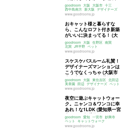
淀川区29㎡の賃貸物件)
goodroom
大阪
大阪市
十三
西中島南方
新大阪
デザイナーズ
螺旋階段
ロフト
ペット
川っぺり
www.goodrooms.jp
リバービュー
ルーフバルコニー
ライター：葱山紫蘇子
賃貸
おキャット様と暮らすな
ら、こんなロフト付き新築
がいいに決まってる！ (大
阪市生野区22㎡の賃貸物
goodroom
大阪
生野区
南巽
件)
北巽
JR平野
ペット
キャットウォーク
ロフト
www.goodrooms.jp
デザイナーズ
ライター：葱山紫蘇子
賃貸
スケスケバスルーム礼賛！
デザイナーズマンションは
こうでなくっちゃ (大阪市
東住吉区38㎡の賃貸物件)
goodroom
大阪
東住吉区
北田辺
美章園
田辺
デザイナーズ
ペット
レインシャワー
www.goodrooms.jp
ライター：葱山紫蘇子
賃貸
夜空に遊ぶキャットウォー
ク。ニャンコ＆ワンコに幸
あれ！な1LDK (愛知県一宮
市58㎡の賃貸物件)
goodroom
愛知
一宮市
妙興寺
ペット
キャットウォーク
ウォークインクローゼット
www.goodrooms.jp