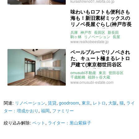
ナチュラル
ライター：葱山紫蘇子
kurashireno01.rebita.co.jp
株式会社リビタ
売買
味わいもロフトも便利さも
海も！新旧素材ミックスの
リノベ長屋ぐらし(神戸市長
田区45㎡の賃貸物件)
兵庫
神戸市
長田区
新長田
駒ヶ林
リノベーション
長屋
レトロ
ペット
www.realkobeestate.jp
ライター：葱山紫蘇子
賃貸
ペールブルーでリノベされ
た、キュート極まるレトロ
戸建て(東京都世田谷区
51m²の賃貸物件)
omusubi不動産
東京
世田谷区
千歳船橋
祖師ヶ谷大蔵
リノベーション
アクセントクロス
www.omusubi-estate.com
キッチン
タイル
和室
ペット
レトロ
ファミリー
ルームシェア
ライター：葱山紫蘇子
賃貸
関連:
リノベーション
,
賃貸
,
goodroom
,
東京
,
レトロ
,
大阪
,
猫
,
ライ
ター：増成かおり
,
福岡
,
ファミリー
絞り込み解除:
ペット
,
ライター：葱山紫蘇子