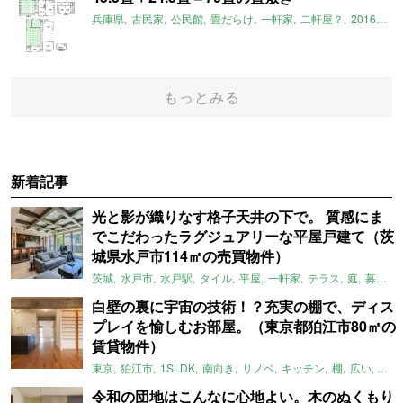
兵庫県
古民家
公民館
畳だらけ
一軒家
二軒屋？
2016年4月のおすすめ
もっとみる
新着記事
光と影が織りなす格子天井の下で。 質感にま
でこだわったラグジュアリーな平屋戸建て（茨
城県水戸市114㎡の売買物件）
茨城
水戸市
水戸駅
タイル
平屋
一軒家
テラス
庭
募集中
白壁の裏に宇宙の技術！？充実の棚で、ディス
プレイを愉しむお部屋。（東京都狛江市80㎡の
賃貸物件）
東京
狛江市
1SLDK
南向き
リノベ
キッチン
棚
広い
ガイ
令和の団地はこんなに心地よい。木のぬくもり