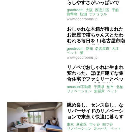
らしやすさがいっぱいで
す！ (大阪市西淀川区43㎡
goodroom
大阪
西淀川区
千船
の賃貸物件)
御幣島
杭瀬
ナチュラル
ヘリンボーン
ペット
www.goodrooms.jp
ライター：葱山紫蘇子
賃貸
おしゃれな木箱が積まれた
お部屋で猫ちゃんズとたわ
むれる毎日を！(名古屋市南
区51㎡の賃貸物件)
goodroom
愛知
名古屋市
大江
ペット
猫
ナチュラルリノベーション
www.goodrooms.jp
ライター：葱山紫蘇子
賃貸
リノベでおしゃれに生まれ
変わった、ほぼ戸建てな集
合住宅でファミリーとペッ
トと暮らす(千葉県柏市101
omusubi不動産
千葉県
柏市
北柏
㎡の売買物件)
リノベーション
無垢床
ペット
メゾネット
一軒家
ファミリー
ライター：葱山紫蘇子
売買
眺め良し、センス良し、な
リバーサイドのリノベーシ
ョンで末永く快適に暮らす
（東京都新宿区33㎡の売買
東京
新宿区
市ヶ谷
四ツ谷
物件）
リノベーション
水っぺり
ペット