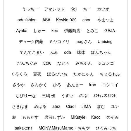
うっちー
アマレット
Koji
ちー
カツオ
odmishien
ASA
KeyNo.029
chou
やまつま
Ayaka
しゅー
kee
伊藤商店
とみこ
GAJA
デューク内藤
ミヤコドリ
magさん
Umising
てんてこまい
ふみ
oda
球体
ぽんちゃん
だんちぐみ
3t06
なとぅ
みちゃん
ジュンコ
くろくろ
更夜
ぽるぴいお
たかにゃん
ちぇるもふ
さやか
さんかく
ひろ
あんさー
iron
ヨシニイ
ちびりーな
三嶋 優
うすい
のぶ
ﾈｺﾁｬﾝのｶﾘﾝﾄ
さきはま
めばる
atez
Ciao!
JIMA
ぽむ
ユン
結
ももたす
岩波しずか
MKstyle
Kaco
のぞみ
sakaken1
MONV.MitsuMame・おもや
ひろみっち