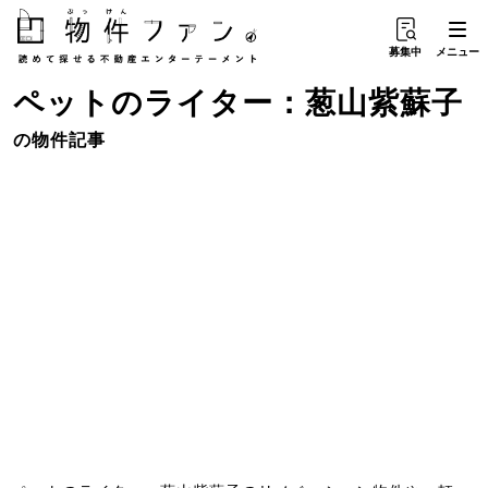
募集中
メニュー
ペット
の
ライター：葱山紫蘇子
の物件記事