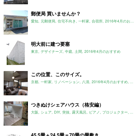
郵便局 買いませんか？
愛知
元郵便局
住宅不向き
一軒家
合宿所
2016年4月のおすすめ
明大前に建つ要塞
東京
デザイナーズ
中庭
土間
2016年4月のおすすめ
この位置、このサイズ。
京都
一軒家
リノベーション
八清
2016年4月のおすすめ
京
つきぬけシェアハウス（格安編）
大阪
シェア
DIY
突抜
露天風呂
ピアノ
プロジェクター
ネ
45.5畳＋24.5畳＝70畳の畳敷き