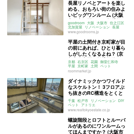
長屋リノベとアートを楽し
める、おもろい街の住みよ
いビッグワンルーム (大阪
市住之江区29㎡の賃貸物
goodroom
大阪
大阪市
住之江区
件)
北加賀屋
リノベーション
長屋
ビッグワンルーム
ペット
ロフト
www.goodrooms.jp
ライター：葱山紫蘇子
賃貸
平屋の土間付き京町家が目
の前にあれば、ひとり暮ら
しがしたくなるよね？ (京
都市右京区の賃貸物件)
京都
右京区
花園
御室仁和寺
平屋
京町家
土間
ペット
アトリエ
DIY
リノベーション
roommarket.jp
ライター：葱山紫蘇子
ルームマーケット
賃貸
ダイナミックかつワイルド
なスケルトン！ 3フロアぶ
ち抜きのRC構造をとくと
ご覧あれ！ (千葉県松戸市
千葉
松戸市
リノベーション
DIY
55.71㎡～の賃貸物件)
ペット
アトリエ
ライター：葱山紫蘇子
賃貸
www.realtokyoestate.co.jp
螺旋階段とロフトとルーバ
ルがあるのにワンルームっ
てほんまですか？ (大阪市