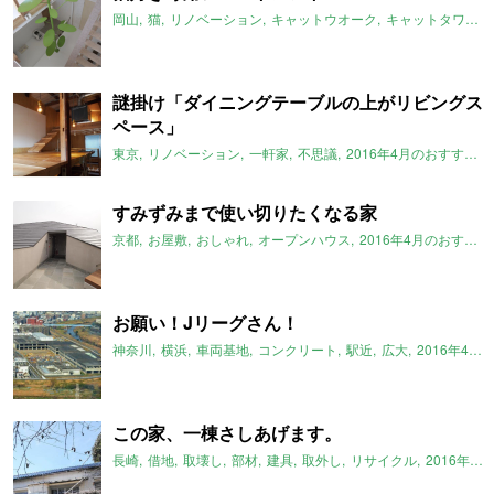
岡山
猫
リノベーション
キャットウオーク
キャットタワー
謎掛け「ダイニングテーブルの上がリビングス
ペース」
東京
リノベーション
一軒家
不思議
2016年4月のおすすめ
すみずみまで使い切りたくなる家
京都
お屋敷
おしゃれ
オープンハウス
2016年4月のおすすめ
お願い！Jリーグさん！
神奈川
横浜
車両基地
コンクリート
駅近
広大
2016年4月のおすすめ
この家、一棟さしあげます。
長崎
借地
取壊し
部材
建具
取外し
リサイクル
2016年4月のおすすめ