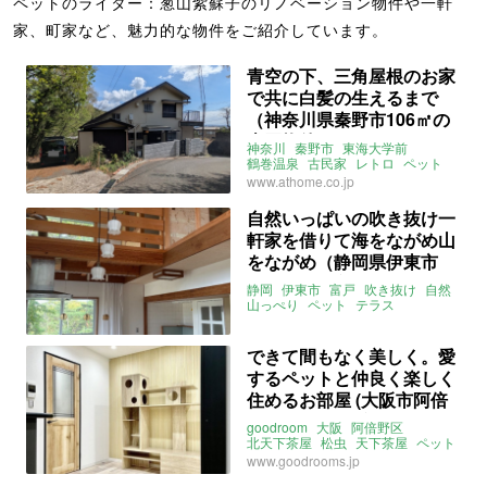
ペットのライター：葱山紫蘇子のリノベーション物件や一軒
家、町家など、魅力的な物件をご紹介しています。
青空の下、三角屋根のお家
で共に白髪の生えるまで
（神奈川県秦野市106㎡の
売買物件）
神奈川
秦野市
東海大学前
鶴巻温泉
古民家
レトロ
ペット
リノベーション
www.athome.co.jp
ライター：葱山紫蘇子
売買
自然いっぱいの吹き抜け一
軒家を借りて海をながめ山
をながめ（静岡県伊東市
104㎡の賃貸物件）
静岡
伊東市
富戸
吹き抜け
自然
山っぺり
ペット
テラス
ライター：葱山紫蘇子
賃貸
できて間もなく美しく。愛
するペットと仲良く楽しく
住めるお部屋 (大阪市阿倍
野区35㎡の賃貸物件)
goodroom
大阪
阿倍野区
北天下茶屋
松虫
天下茶屋
ペット
ナチュラル
ライター：葱山紫蘇子
www.goodrooms.jp
賃貸