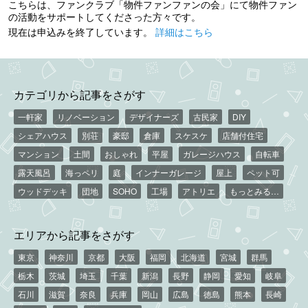
こちらは、ファンクラブ「物件ファンファンの会」にて物件ファン
の活動をサポートしてくださった方々です。
現在は申込みを終了しています。
詳細はこちら
カテゴリから記事をさがす
一軒家
リノベーション
デザイナーズ
古民家
DIY
シェアハウス
別荘
豪邸
倉庫
スケスケ
店舗付住宅
マンション
土間
おしゃれ
平屋
ガレージハウス
自転車
露天風呂
海っペリ
庭
インナーガレージ
屋上
ペット可
ウッドデッキ
団地
SOHO
工場
アトリエ
もっとみる…
エリアから記事をさがす
東京
神奈川
京都
大阪
福岡
北海道
宮城
群馬
栃木
茨城
埼玉
千葉
新潟
長野
静岡
愛知
岐阜
石川
滋賀
奈良
兵庫
岡山
広島
徳島
熊本
長崎