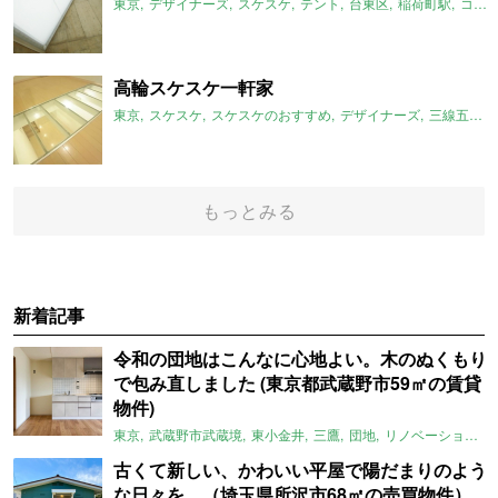
東京
デザイナーズ
スケスケ
テント
台東区
稲荷町駅
コンクリート
高輪スケスケ一軒家
東京
スケスケ
スケスケのおすすめ
デザイナーズ
三線五駅
もっとみる
新着記事
令和の団地はこんなに心地よい。木のぬくもり
で包み直しました (東京都武蔵野市59㎡の賃貸
物件)
東京
武蔵野市武蔵境
東小金井
三鷹
団地
リノベーション
古くて新しい、かわいい平屋で陽だまりのよう
な日々を。（埼玉県所沢市68㎡の売買物件）