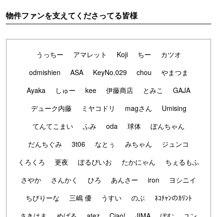
物件ファンを支えてくださってる皆様
うっちー
アマレット
Koji
ちー
カツオ
odmishien
ASA
KeyNo.029
chou
やまつま
Ayaka
しゅー
kee
伊藤商店
とみこ
GAJA
デューク内藤
ミヤコドリ
magさん
Umising
てんてこまい
ふみ
oda
球体
ぽんちゃん
だんちぐみ
3t06
なとぅ
みちゃん
ジュンコ
くろくろ
更夜
ぽるぴいお
たかにゃん
ちぇるもふ
さやか
さんかく
ひろ
あんさー
iron
ヨシニイ
ちびりーな
三嶋 優
うすい
のぶ
ﾈｺﾁｬﾝのｶﾘﾝﾄ
さきはま
めばる
atez
Ciao!
JIMA
ぽむ
ユン