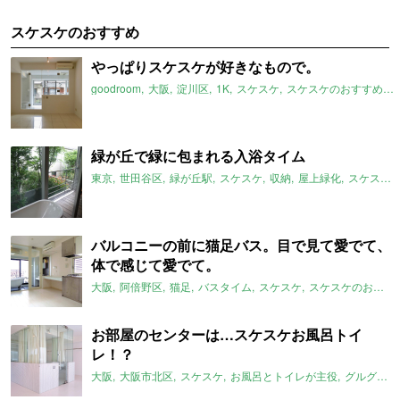
スケスケのおすすめ
やっぱりスケスケが好きなもので。
goodroom
大阪
淀川区
1K
スケスケ
スケスケのおすすめ
緑が丘で緑に包まれる入浴タイム
東京
世田谷区
緑が丘駅
スケスケ
収納
屋上緑化
スケスケのおすすめ
バルコニーの前に猫足バス。目で見て愛でて、
体で感じて愛でて。
大阪
阿倍野区
猫足
バスタイム
スケスケ
スケスケのおすすめ
お部屋のセンターは…スケスケお風呂トイ
レ！？
大阪
大阪市北区
スケスケ
お風呂とトイレが主役
グルグル系