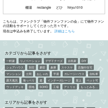
棚湯
rectangle
どひ
hiryu1010
こちらは、ファンクラブ「物件ファンファンの会」にて物件ファン
の活動をサポートしてくださった方々です。
現在は申込みを終了しています。
詳細はこちら
カテゴリから記事をさがす
一軒家
リノベーション
デザイナーズ
古民家
DIY
シェアハウス
別荘
豪邸
倉庫
スケスケ
店舗付住宅
マンション
土間
おしゃれ
平屋
ガレージハウス
自転車
露天風呂
海っペリ
庭
インナーガレージ
屋上
ペット可
ウッドデッキ
団地
SOHO
工場
アトリエ
もっとみる…
エリアから記事をさがす