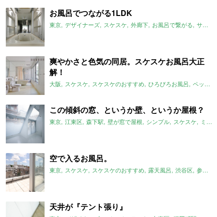
お風呂でつながる1LDK
東京
デザイナーズ
スケスケ
外廊下
お風呂で繋がる
サンルーム
爽やかさと色気の同居。スケスケお風呂大正
解！
大阪
スケスケ
スケスケのおすすめ
ひろびろお風呂
ペット可
この傾斜の窓、というか壁、というか屋根？
東京
江東区
森下駅
壁が窓で屋根
シンプル
スケスケ
ミニマム
空で入るお風呂。
東京
スケスケ
スケスケのおすすめ
露天風呂
渋谷区
参宮橋駅
天井が『テント張り』