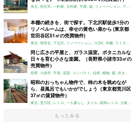
埼玉
所沢市
一軒家
古民家
平屋
庭
リノベーション
アメリカンハウス
本棚の続きを、街で探す。下北沢駅徒歩1分の
リノベルームは、幸せの黄色い扉から (東京都
世田谷区51㎡の売買物件)
東京
世田谷
下北沢
リノベーション
1LDK
本棚
ライター：ほしりょうこ
同じ広さの平屋と、ガラス温室。ボタニカルな
日々を育む小さな楽園。（長野県小諸市33㎡の
売買物件）
長野
小諸市
平屋
温室
コンパクト
自然
植物
庭
吹き抜け
昭和のおっちゃん物件で、柿の木を眺めなが
ら、昼風呂でもいかがでしょう（東京都荒川区
37㎡の賃貸物件）
東京
荒川区
レトロ
一人暮らし
タイル
昭和レトロ
大家女子
もっとみる