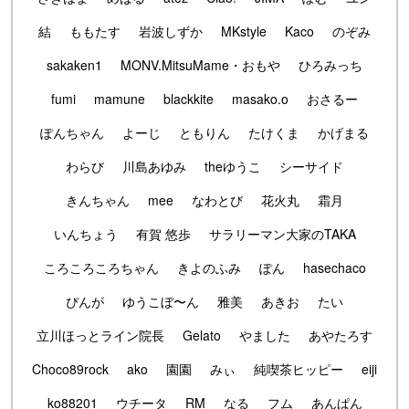
結
ももたす
岩波しずか
MKstyle
Kaco
のぞみ
sakaken1
MONV.MitsuMame・おもや
ひろみっち
fumi
mamune
blackkite
masako.o
おさるー
ぽんちゃん
よーじ
ともりん
たけくま
かげまる
わらび
川島あゆみ
theゆうこ
シーサイド
きんちゃん
mee
なわとび
花火丸
霜月
いんちょう
有賀 悠歩
サラリーマン大家のTAKA
ころころころちゃん
きよのふみ
ぽん
hasechaco
ぴんが
ゆうこぼ〜ん
雅美
あきお
たい
立川ほっとライン院長
Gelato
やました
あやたろす
Choco89rock
ako
園園
みぃ
純喫茶ヒッピー
eiji
ko88201
ウチータ
RM
なる
フム
あんぱん