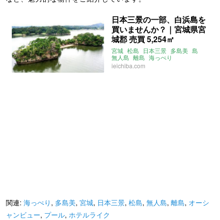
日本三景の一部、白浜島を
買いませんか？｜宮城県宮
城郡 売買 5,254㎡
宮城
松島
日本三景
多島美
島
無人島
離島
海っぺり
プライベートビーチ
ieichiba.com
関連:
海っぺり
,
多島美
,
宮城
,
日本三景
,
松島
,
無人島
,
離島
,
オーシ
ャンビュー
,
プール
,
ホテルライク