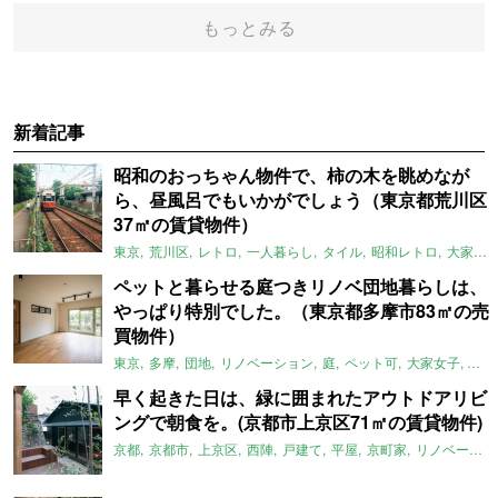
もっとみる
新着記事
昭和のおっちゃん物件で、柿の木を眺めなが
ら、昼風呂でもいかがでしょう（東京都荒川区
37㎡の賃貸物件）
東京
荒川区
レトロ
一人暮らし
タイル
昭和レトロ
大家女子
ペットと暮らせる庭つきリノベ団地暮らしは、
やっぱり特別でした。（東京都多摩市83㎡の売
買物件）
東京
多摩
団地
リノベーション
庭
ペット可
大家女子
団地
早く起きた日は、緑に囲まれたアウトドアリビ
ングで朝食を。(京都市上京区71㎡の賃貸物件)
京都
京都市
上京区
西陣
戸建て
平屋
京町家
リノベーション