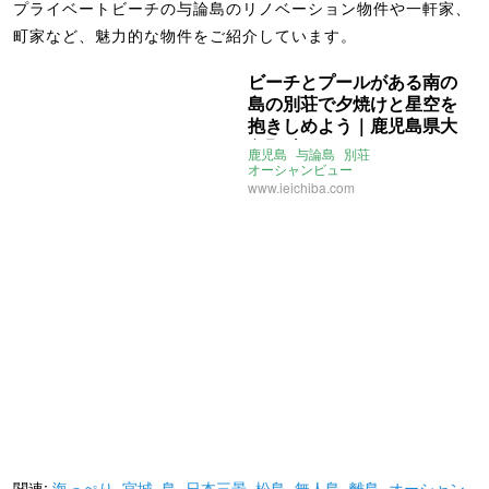
プライベートビーチの与論島のリノベーション物件や一軒家、
町家など、魅力的な物件をご紹介しています。
ビーチとプールがある南の
島の別荘で夕焼けと星空を
抱きしめよう｜鹿児島県大
島郡 売買 124㎡
鹿児島
与論島
別荘
オーシャンビュー
プライベートビーチ
プール
www.ieichiba.com
海っぺり
ホテルライク
関連:
海っぺり
,
宮城
,
島
,
日本三景
,
松島
,
無人島
,
離島
,
オーシャン