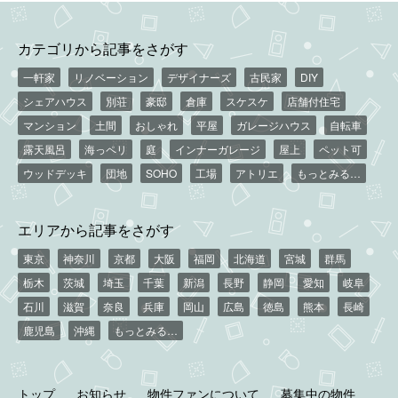
カテゴリから記事をさがす
一軒家
リノベーション
デザイナーズ
古民家
DIY
シェアハウス
別荘
豪邸
倉庫
スケスケ
店舗付住宅
マンション
土間
おしゃれ
平屋
ガレージハウス
自転車
露天風呂
海っペリ
庭
インナーガレージ
屋上
ペット可
ウッドデッキ
団地
SOHO
工場
アトリエ
もっとみる…
エリアから記事をさがす
東京
神奈川
京都
大阪
福岡
北海道
宮城
群馬
栃木
茨城
埼玉
千葉
新潟
長野
静岡
愛知
岐阜
石川
滋賀
奈良
兵庫
岡山
広島
徳島
熊本
長崎
鹿児島
沖縄
もっとみる…
トップ
お知らせ
物件ファンについて
募集中の物件