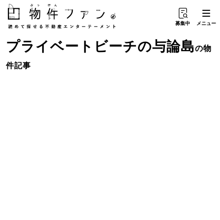
募集中
メニュー
プライベートビーチ
の
与論島
の物
件記事