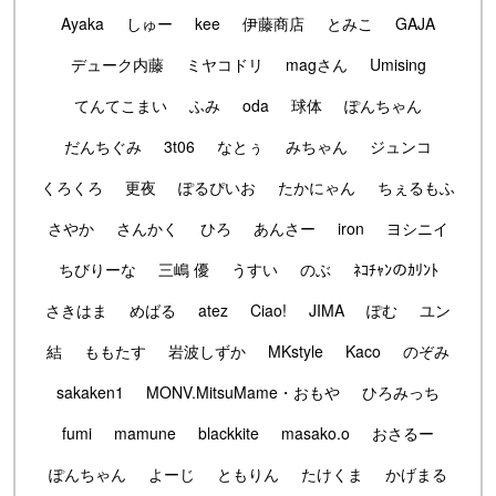
Ayaka
しゅー
kee
伊藤商店
とみこ
GAJA
デューク内藤
ミヤコドリ
magさん
Umising
てんてこまい
ふみ
oda
球体
ぽんちゃん
だんちぐみ
3t06
なとぅ
みちゃん
ジュンコ
くろくろ
更夜
ぽるぴいお
たかにゃん
ちぇるもふ
さやか
さんかく
ひろ
あんさー
iron
ヨシニイ
ちびりーな
三嶋 優
うすい
のぶ
ﾈｺﾁｬﾝのｶﾘﾝﾄ
さきはま
めばる
atez
Ciao!
JIMA
ぽむ
ユン
結
ももたす
岩波しずか
MKstyle
Kaco
のぞみ
sakaken1
MONV.MitsuMame・おもや
ひろみっち
fumi
mamune
blackkite
masako.o
おさるー
ぽんちゃん
よーじ
ともりん
たけくま
かげまる