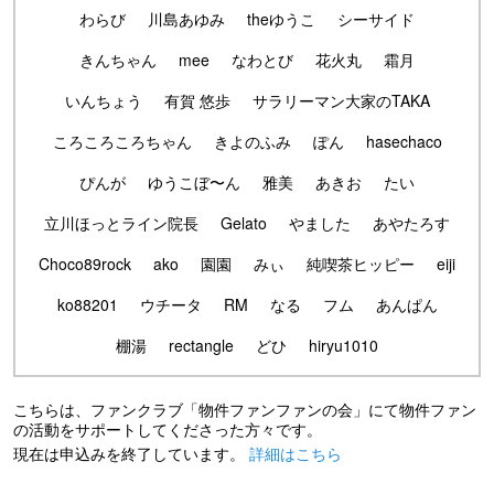
わらび
川島あゆみ
theゆうこ
シーサイド
きんちゃん
mee
なわとび
花火丸
霜月
いんちょう
有賀 悠歩
サラリーマン大家のTAKA
ころころころちゃん
きよのふみ
ぽん
hasechaco
ぴんが
ゆうこぼ〜ん
雅美
あきお
たい
立川ほっとライン院長
Gelato
やました
あやたろす
Choco89rock
ako
園園
みぃ
純喫茶ヒッピー
eiji
ko88201
ウチータ
RM
なる
フム
あんぱん
棚湯
rectangle
どひ
hiryu1010
こちらは、ファンクラブ「物件ファンファンの会」にて物件ファン
の活動をサポートしてくださった方々です。
現在は申込みを終了しています。
詳細はこちら