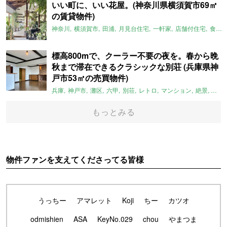
いい町に、いい花屋。(神奈川県横須賀市69㎡
の賃貸物件)
神奈川
横須賀市
田浦
月見台住宅
一軒家
店舗付住宅
食住近接
標高800mで、クーラー不要の夜を。春から晩
秋まで滞在できるクラシックな別荘 (兵庫県神
戸市53㎡の売買物件)
兵庫
神戸市
灘区
六甲
別荘
レトロ
マンション
絶景
避暑
もっとみる
物件ファンを支えてくださってる皆様
うっちー
アマレット
Koji
ちー
カツオ
odmishien
ASA
KeyNo.029
chou
やまつま