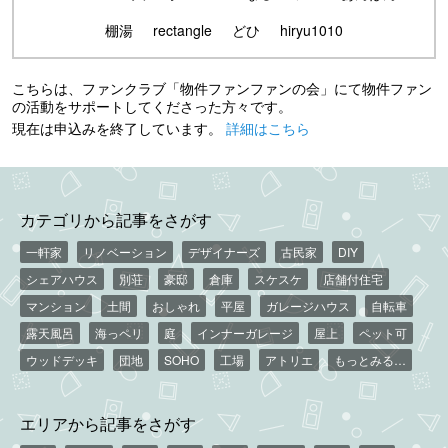
棚湯
rectangle
どひ
hiryu1010
こちらは、ファンクラブ「物件ファンファンの会」にて物件ファン
の活動をサポートしてくださった方々です。
現在は申込みを終了しています。
詳細はこちら
カテゴリから記事をさがす
一軒家
リノベーション
デザイナーズ
古民家
DIY
シェアハウス
別荘
豪邸
倉庫
スケスケ
店舗付住宅
マンション
土間
おしゃれ
平屋
ガレージハウス
自転車
露天風呂
海っペリ
庭
インナーガレージ
屋上
ペット可
ウッドデッキ
団地
SOHO
工場
アトリエ
もっとみる…
エリアから記事をさがす