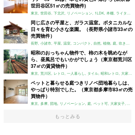
世田谷区51㎡の売買物件)
東京
世田谷
下北沢
リノベーション
1LDK
本棚
ライター：ほしりょうこ
同じ広さの平屋と、ガラス温室。ボタニカルな
日々を育む小さな楽園。（長野県小諸市33㎡の
売買物件）
長野
小諸市
平屋
温室
コンパクト
自然
植物
庭
吹き抜け
昭和のおっちゃん物件で、柿の木を眺めなが
ら、昼風呂でもいかがでしょう（東京都荒川区
37㎡の賃貸物件）
東京
荒川区
レトロ
一人暮らし
タイル
昭和レトロ
大家女子
ペットと暮らせる庭つきリノベ団地暮らしは、
やっぱり特別でした。（東京都多摩市83㎡の売
買物件）
東京
多摩
団地
リノベーション
庭
ペット可
大家女子
団地
もっとみる