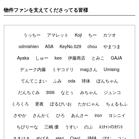
物件ファンを支えてくださってる皆様
うっちー
アマレット
Koji
ちー
カツオ
odmishien
ASA
KeyNo.029
chou
やまつま
Ayaka
しゅー
kee
伊藤商店
とみこ
GAJA
デューク内藤
ミヤコドリ
magさん
Umising
てんてこまい
ふみ
oda
球体
ぽんちゃん
だんちぐみ
3t06
なとぅ
みちゃん
ジュンコ
くろくろ
更夜
ぽるぴいお
たかにゃん
ちぇるもふ
さやか
さんかく
ひろ
あんさー
iron
ヨシニイ
ちびりーな
三嶋 優
うすい
のぶ
ﾈｺﾁｬﾝのｶﾘﾝﾄ
さきはま
めばる
atez
Ciao!
JIMA
ぽむ
ユン