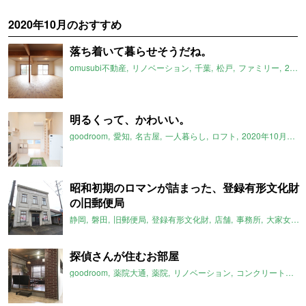
2020年10月のおすすめ
落ち着いて暮らせそうだね。
omusubi不動産
リノベーション
千葉
松戸
ファミリー
2020年10月のおすすめ
明るくって、かわいい。
goodroom
愛知
名古屋
一人暮らし
ロフト
2020年10月のおすすめ
昭和初期のロマンが詰まった、登録有形文化財
の旧郵便局
静岡
磐田
旧郵便局
登録有形文化財
店舗
事務所
大家女子
探偵さんが住むお部屋
goodroom
薬院大通
薬院
リノベーション
コンクリート打ちっぱなし