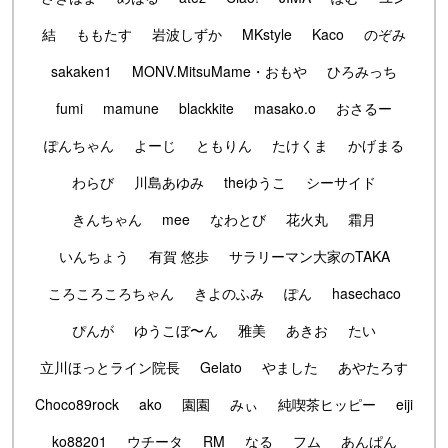
結
ももたす
岩波しずか
MKstyle
Kaco
のぞみ
sakaken1
MONV.MitsuMame・おもや
ひろみっち
fumi
mamune
blackkite
masako.o
おさるー
ぽんちゃん
よーじ
ともりん
たけくま
かげまる
わらび
川島あゆみ
theゆうこ
シーサイド
きんちゃん
mee
なわとび
花火丸
霜月
いんちょう
有賀 悠歩
サラリーマン大家のTAKA
ころころころちゃん
きよのふみ
ぽん
hasechaco
ぴんが
ゆうこぼ〜ん
雅美
あきお
たい
立川ほっとライン院長
Gelato
やました
あやたろす
Choco89rock
ako
園園
みぃ
純喫茶ヒッピー
eiji
ko88201
ウチータ
RM
なる
フム
あんぱん