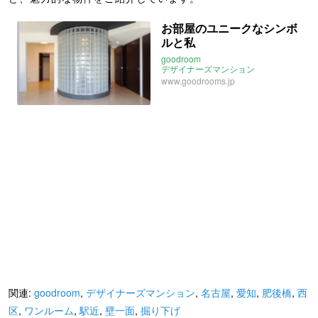
お部屋のユニークなシンボ
ルと私
goodroom
デザイナーズマンション
スケスケお風呂
ガラス柱
大阪
www.goodrooms.jp
肥後橋
西区
京町堀
関連:
goodroom
,
デザイナーズマンション
,
名古屋
,
愛知
,
肥後橋
,
西
区
,
ワンルーム
,
駅近
,
壁一面
,
掘り下げ