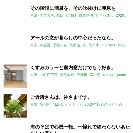
その階段に溜息を、その吹抜けに嘆息を
東京
学芸大学
豪邸
吹抜け
螺旋階段
打ちっ放し
2020年10月のおすすめ
アールの窓が暮らしの中心だったなら。
東京
渋谷区
千駄ヶ谷
北参道
窓
代々木
2020年10月のおすすめ
くすみカラーと室内窓だけでもう好き。
大阪
谷町四丁目
堺筋本町
天満橋
室内窓
レトロ
goodroom
ご近所さんは、神さまです。
東京
新宿区
1LDK
メゾネット
2020年10月のおすすめ
海のそばで心機一転。〜憧れで終わらないあた