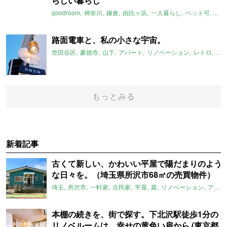
らしい暮らし
goodroom
神奈川
鎌倉
由比ヶ浜
一人暮らし
ペット可
マン
路面電車と、私の小さな宇宙。
世田谷区
豪徳寺
山下
アパート
リノベーション
レトロ
東
もっとみる
新着記事
古くて新しい、かわいい平屋で陽だまりのよう
な日々を。（埼玉県所沢市68㎡の売買物件）
埼玉
所沢市
一軒家
古民家
平屋
庭
リノベーション
アメリカンハウス
本棚の続きを、街で探す。下北沢駅徒歩1分の
リノベルームは、幸せの黄色い扉から (東京都