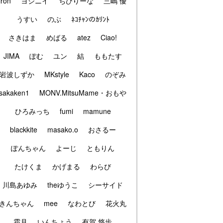
iron
ヨシニイ
ちびりーな
三嶋 優
うすい
のぶ
ﾈｺﾁｬﾝのｶﾘﾝﾄ
さきはま
めばる
atez
Ciao!
JIMA
ぽむ
ユン
結
ももたす
岩波しずか
MKstyle
Kaco
のぞみ
sakaken1
MONV.MitsuMame・おもや
ひろみっち
fumi
mamune
blackkite
masako.o
おさるー
ぽんちゃん
よーじ
ともりん
たけくま
かげまる
わらび
川島あゆみ
theゆうこ
シーサイド
きんちゃん
mee
なわとび
花火丸
霜月
いんちょう
有賀 悠歩