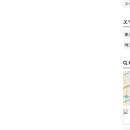
ス
エ
東
埼