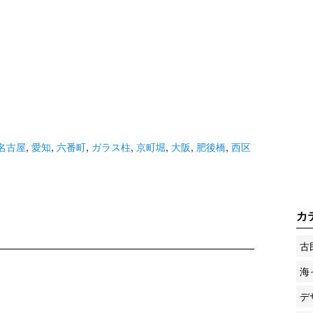
名古屋
,
愛知
,
六番町
,
ガラス柱
,
京町堀
,
大阪
,
肥後橋
,
西区
カ
古
海
デ