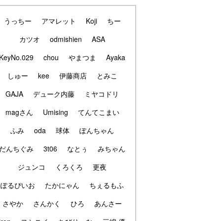
うっちー
アマレット
Koji
ちー
カツオ
odmishien
ASA
KeyNo.029
chou
やまつま
Ayaka
しゅー
kee
伊藤商店
とみこ
GAJA
デューク内藤
ミヤコドリ
magさん
Umising
てんてこまい
ふみ
oda
球体
ぽんちゃん
だんちぐみ
3t06
なとぅ
みちゃん
ジュンコ
くろくろ
更夜
ぽるぴいお
たかにゃん
ちぇるもふ
さやか
さんかく
ひろ
あんさー