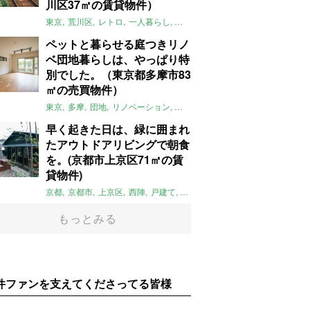
川区37㎡の賃貸物件）
東京
荒川区
レトロ
一人暮らし
タイル
昭和レトロ
大家女子
トダ
ペットと暮らせる庭つきリノ
ベ団地暮らしは、やっぱり特
別でした。（東京都多摩市83
㎡の売買物件）
東京
多摩
団地
リノベーション
庭
ペット可
大家女子
団地リノベ
早く起きた日は、緑に囲まれ
たアウトドアリビングで朝食
を。(京都市上京区71㎡の賃
貸物件)
京都
京都市
上京区
西陣
戸建て
平屋
京町家
リノベーション
庭
もっとみる
件ファンを支えてくださってる皆様