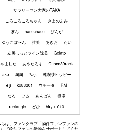
サラリーマン大家のTAKA
ころころころちゃん
きよのふみ
ぽん
hasechaco
ぴんが
ゆうこぼ〜ん
雅美
あきお
たい
立川ほっとライン院長
Gelato
やました
あやたろす
Choco89rock
ako
園園
みぃ
純喫茶ヒッピー
eiji
ko88201
ウチータ
RM
なる
フム
あんぱん
棚湯
rectangle
どひ
hiryu1010
ちらは、ファンクラブ「物件ファンファンの
」にて物件ファンの活動をサポートしてくだ