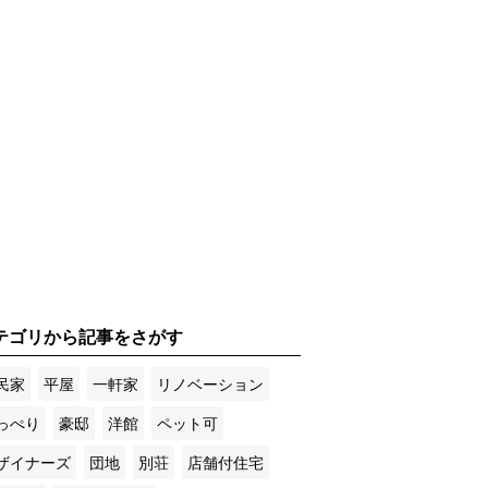
テゴリから記事をさがす
民家
平屋
一軒家
リノベーション
っぺり
豪邸
洋館
ペット可
ザイナーズ
団地
別荘
店舗付住宅