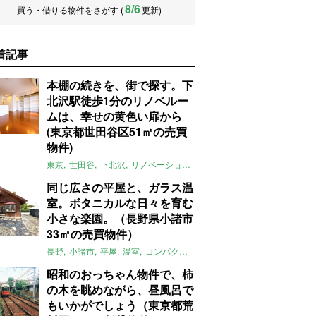
8/6
買う・借りる物件をさがす (
更新)
着記事
本棚の続きを、街で探す。下
北沢駅徒歩1分のリノベルー
ムは、幸せの黄色い扉から
(東京都世田谷区51㎡の売買
物件)
東京
世田谷
下北沢
リノベーション
1LDK
本棚
ライター：ほしり
同じ広さの平屋と、ガラス温
室。ボタニカルな日々を育む
小さな楽園。（長野県小諸市
33㎡の売買物件）
長野
小諸市
平屋
温室
コンパクト
自然
植物
庭
吹き抜け
無垢
昭和のおっちゃん物件で、柿
の木を眺めながら、昼風呂で
もいかがでしょう（東京都荒