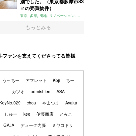
別でした。（東京都多摩市83
㎡の売買物件）
東京
多摩
団地
リノベーション
庭
ペット可
大家女子
団地リノベ
もっとみる
件ファンを支えてくださってる皆様
うっちー
アマレット
Koji
ちー
カツオ
odmishien
ASA
KeyNo.029
chou
やまつま
Ayaka
しゅー
kee
伊藤商店
とみこ
GAJA
デューク内藤
ミヤコドリ