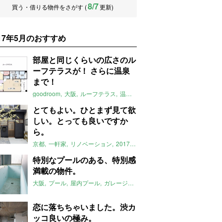
8/7
買う・借りる物件をさがす (
更新)
017年5月のおすすめ
部屋と同じくらいの広さのル
ーフテラスが！ さらに温泉
まで！
goodroom
大阪
ルーフテラス
温泉
2017年5月のおすすめ
とてもよい。ひとまず見て欲
しい。とっても良いですか
ら。
京都
一軒家
リノベーション
2017年5月のおすすめ
特別なプールのある、特別感
満載の物件。
大阪
プール
屋内プール
ガレージハウス
2017年5月のおすすめ
恋に落ちちゃいました。渋カ
ッコ良いの極み。