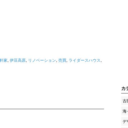
軒家
,
伊豆高原
,
リノベーション
,
売買
,
ライダースハウス
,
カ
古
海
デ