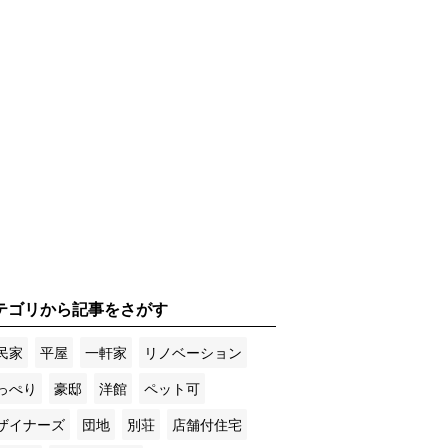
テゴリから記事をさがす
民家
平屋
一軒家
リノベーション
っぺり
豪邸
洋館
ペット可
ザイナーズ
団地
別荘
店舗付住宅