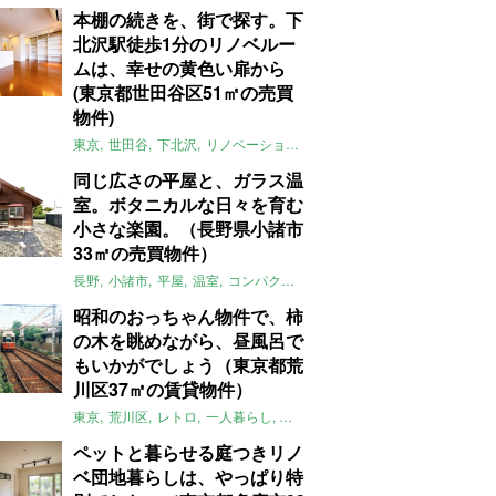
本棚の続きを、街で探す。下
北沢駅徒歩1分のリノベルー
ムは、幸せの黄色い扉から
(東京都世田谷区51㎡の売買
物件)
東京
世田谷
下北沢
リノベーション
1LDK
本棚
ライター：ほしり
同じ広さの平屋と、ガラス温
室。ボタニカルな日々を育む
小さな楽園。（長野県小諸市
33㎡の売買物件）
長野
小諸市
平屋
温室
コンパクト
自然
植物
庭
吹き抜け
無垢
昭和のおっちゃん物件で、柿
の木を眺めながら、昼風呂で
もいかがでしょう（東京都荒
川区37㎡の賃貸物件）
東京
荒川区
レトロ
一人暮らし
タイル
昭和レトロ
大家女子
トダ
ペットと暮らせる庭つきリノ
ベ団地暮らしは、やっぱり特