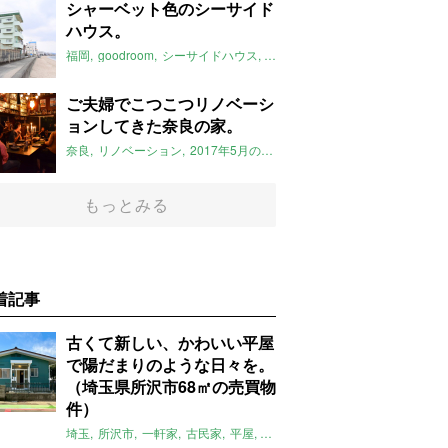
シャーベット色のシーサイド
ハウス。
福岡
goodroom
シーサイドハウス
ロフト
2017年5月のおすすめ
ご夫婦でこつこつリノベーシ
ョンしてきた奈良の家。
奈良
リノベーション
2017年5月のおすすめ
もっとみる
着記事
古くて新しい、かわいい平屋
で陽だまりのような日々を。
（埼玉県所沢市68㎡の売買物
件）
埼玉
所沢市
一軒家
古民家
平屋
庭
リノベーション
アメリカンハ