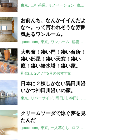
東京
三軒茶屋
リノベーション
廃材
2017年5月のおすすめ
お前んち、なんかイイんだよ
な〜。って言われそうな雰囲
気あるワンルーム。
goodroom
東京
ワンルーム
秘密基地
2017年5月のおすすめ
大興奮！凄い門！凄い台所！
凄い部屋！凄い天窓！凄い
庭！凄い給水塔！凄い家。
和歌山
2017年5月のおすすめ
日本に２棟しかない隅田川沿
いかつ神田川沿いの家。
東京
リバーサイド
隅田川
神田川
2017年5月のおすすめ
クリームソーダで泳ぐ夢を見
たんだ
goodroom
東京
一人暮らし
ロフト
2017年5月のおすすめ