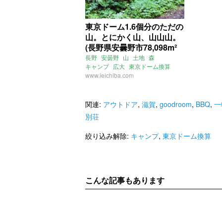
東京ドーム1.6個分のただの
山。とにかく山、山山山。
(長野県安曇野市78,098m²
の売買物件)
長野
安曇野
山
土地
森
キャンプ
広大
東京ドーム換算
デイリーポータルZ
www.ieichiba.com
DPZ
売買
関連:
アウトドア
,
滋賀
,
goodroom
,
BBQ
,
一
別荘
絞り込み解除:
キャンプ
,
東京ドーム換算
こんな記事もあります