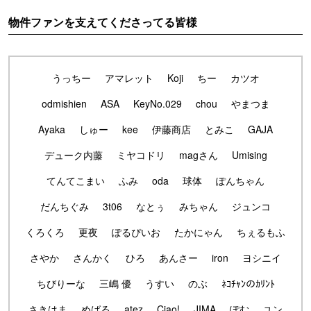
物件ファンを支えてくださってる皆様
うっちー
アマレット
Koji
ちー
カツオ
odmishien
ASA
KeyNo.029
chou
やまつま
Ayaka
しゅー
kee
伊藤商店
とみこ
GAJA
デューク内藤
ミヤコドリ
magさん
Umising
てんてこまい
ふみ
oda
球体
ぽんちゃん
だんちぐみ
3t06
なとぅ
みちゃん
ジュンコ
くろくろ
更夜
ぽるぴいお
たかにゃん
ちぇるもふ
さやか
さんかく
ひろ
あんさー
iron
ヨシニイ
ちびりーな
三嶋 優
うすい
のぶ
ﾈｺﾁｬﾝのｶﾘﾝﾄ
さきはま
めばる
atez
Ciao!
JIMA
ぽむ
ユン