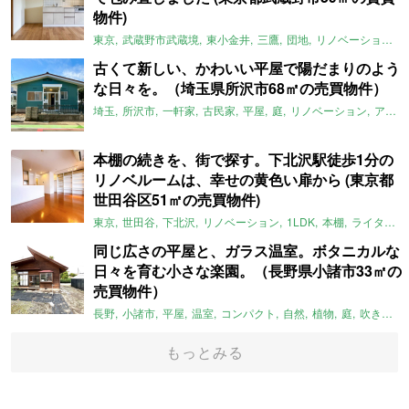
物件)
東京
武蔵野市武蔵境
東小金井
三鷹
団地
リノベーション
古くて新しい、かわいい平屋で陽だまりのよう
な日々を。（埼玉県所沢市68㎡の売買物件）
埼玉
所沢市
一軒家
古民家
平屋
庭
リノベーション
アメリカンハウス
本棚の続きを、街で探す。下北沢駅徒歩1分の
リノベルームは、幸せの黄色い扉から (東京都
世田谷区51㎡の売買物件)
東京
世田谷
下北沢
リノベーション
1LDK
本棚
ライター：ほしりょうこ
同じ広さの平屋と、ガラス温室。ボタニカルな
日々を育む小さな楽園。（長野県小諸市33㎡の
売買物件）
長野
小諸市
平屋
温室
コンパクト
自然
植物
庭
吹き抜け
もっとみる