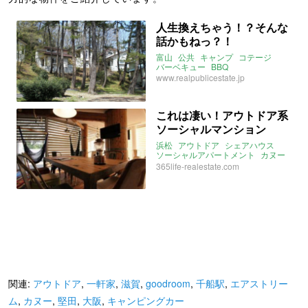
人生換えちゃう！？そんな
話かもねっ？！
富山
公共
キャンプ
コテージ
バーベキュー
BBQ
www.realpublicestate.jp
これは凄い！アウトドア系
ソーシャルマンション
浜松
アウトドア
シェアハウス
ソーシャルアパートメント
カヌー
BBQ
キャンプ
スクリーン
365life-realestate.com
2016年5月のおすすめ
関連:
アウトドア
,
一軒家
,
滋賀
,
goodroom
,
千船駅
,
エアストリー
ム
,
カヌー
,
堅田
,
大阪
,
キャンピングカー