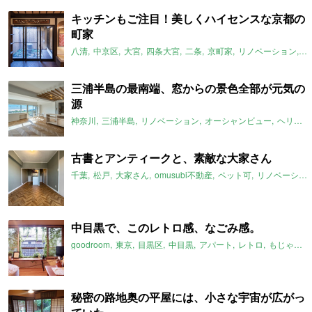
キッチンもご注目！美しくハイセンスな京都の
町家
八清
中京区
大宮
四条大宮
二条
京町家
リノベーション
天
三浦半島の最南端、窓からの景色全部が元気の
源
神奈川
三浦半島
リノベーション
オーシャンビュー
ヘリンボーン
古書とアンティークと、素敵な大家さん
千葉
松戸
大家さん
omusubi不動産
ペット可
リノベーション
中目黒で、このレトロ感、なごみ感。
goodroom
東京
目黒区
中目黒
アパート
レトロ
もじゃもじゃ
秘密の路地奥の平屋には、小さな宇宙が広がっ