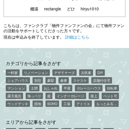
棚湯
rectangle
どひ
hiryu1010
こちらは、ファンクラブ「物件ファンファンの会」にて物件ファン
の活動をサポートしてくださった方々です。
現在は申込みを終了しています。
詳細はこちら
カテゴリから記事をさがす
一軒家
リノベーション
デザイナーズ
古民家
DIY
シェアハウス
別荘
豪邸
倉庫
スケスケ
店舗付住宅
マンション
土間
おしゃれ
平屋
ガレージハウス
自転車
露天風呂
海っペリ
庭
インナーガレージ
屋上
ペット可
ウッドデッキ
団地
SOHO
工場
アトリエ
もっとみる…
エリアから記事をさがす