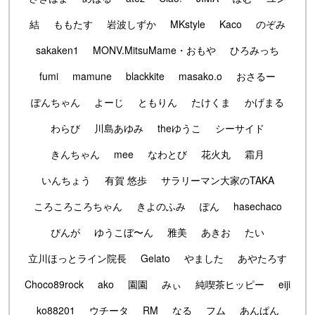
結
ももたす
岩波しずか
MKstyle
Kaco
のぞみ
sakaken1
MONV.MitsuMame・おもや
ひろみっち
fumi
mamune
blackkite
masako.o
おさるー
ぽんちゃん
よーじ
ともりん
たけくま
かげまる
わらび
川島あゆみ
theゆうこ
シーサイド
きんちゃん
mee
なわとび
花火丸
霜月
いんちょう
有賀 悠歩
サラリーマン大家のTAKA
ころころころちゃん
きよのふみ
ぽん
hasechaco
ぴんが
ゆうこぼ〜ん
雅美
あきお
たい
立川ほっとライン院長
Gelato
やました
あやたろす
Choco89rock
ako
園園
みぃ
純喫茶ヒッピー
eiji
ko88201
ウチータ
RM
なる
フム
あんぱん