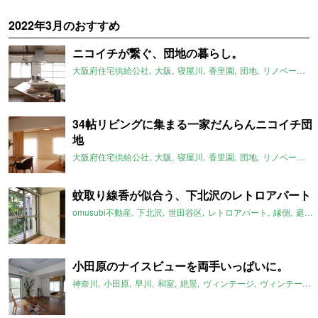
2022年3月のおすすめ
ニコイチが繋ぐ、団地の暮らし。
大阪府住宅供給公社
大阪
寝屋川
香里園
団地
リノベーション
34帖リビングに集まる一家だんらんニコイチ団
地
大阪府住宅供給公社
大阪
寝屋川
香里園
団地
リノベーション
蚊取り線香が似合う、下北沢のレトロアパート
omusubi不動産
下北沢
世田谷区
レトロアパート
縁側
庭
小田原のナイスビューを両手いっぱいに。
神奈川
小田原
早川
和室
絶景
ヴィンテージ
ヴィンテージマンション