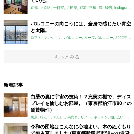
ていた。
京都
上京区
一軒家
古民家
町家
平屋
庭
縁側
instagram
バルコニーの向こうには、全身で感じたい青空
と太陽。
ロフト
マンション
バルコニー
ルーフバルコニー
2022年3月のおすすめ
もっとみる
新着記事
白壁の裏に宇宙の技術！？充実の棚で、ディス
プレイを愉しむお部屋。（東京都狛江市80㎡の
賃貸物件）
東京
狛江市
1SLDK
南向き
リノベ
キッチン
棚
広い
ガイ
令和の団地はこんなに心地よい。木のぬくもり
で包み直しました (東京都武蔵野市59㎡の賃貸