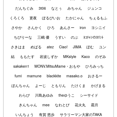
だんちぐみ
3t06
なとぅ
みちゃん
ジュンコ
くろくろ
更夜
ぽるぴいお
たかにゃん
ちぇるもふ
さやか
さんかく
ひろ
あんさー
iron
ヨシニイ
ちびりーな
三嶋 優
うすい
のぶ
ﾈｺﾁｬﾝのｶﾘﾝﾄ
さきはま
めばる
atez
Ciao!
JIMA
ぽむ
ユン
結
ももたす
岩波しずか
MKstyle
Kaco
のぞみ
sakaken1
MONV.MitsuMame・おもや
ひろみっち
fumi
mamune
blackkite
masako.o
おさるー
ぽんちゃん
よーじ
ともりん
たけくま
かげまる
わらび
川島あゆみ
theゆうこ
シーサイド
きんちゃん
mee
なわとび
花火丸
霜月
いんちょう
有賀 悠歩
サラリーマン大家のTAKA