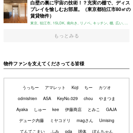
白壁の裏に宇宙の技術！？充実の棚で、ディス
プレイを愉しむお部屋。（東京都狛江市80㎡の
賃貸物件）
東京
狛江市
1SLDK
南向き
リノベ
キッチン
棚
広い
ガイ
もっとみる
物件ファンを支えてくださってる皆様
うっちー
アマレット
Koji
ちー
カツオ
odmishien
ASA
KeyNo.029
chou
やまつま
Ayaka
しゅー
kee
伊藤商店
とみこ
GAJA
デューク内藤
ミヤコドリ
magさん
Umising
てんてこまい
ふみ
oda
球体
ぽんちゃん