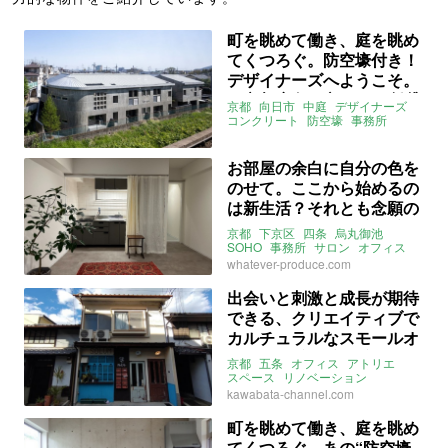
町を眺めて働き、庭を眺め
てくつろぐ。防空壕付き！
デザイナーズへようこそ。
（京都府向日市40㎡の賃貸
京都
向日市
中庭
デザイナーズ
物件）
コンクリート
防空壕
事務所
リモートワーク
オフィス
職住一体
募集中
売買
賃貸
お部屋の余白に自分の色を
のせて。ここから始めるの
は新生活？それとも念願の
小さなビジネス？(京都市下
京都
下京区
四条
烏丸御池
京区29㎡の賃貸物件)
SOHO
事務所
サロン
オフィス
募集中
賃貸
whatever-produce.com
出会いと刺激と成長が期待
できる、クリエイティブで
カルチュラルなスモールオ
フィス。(京都市下京区4
京都
五条
オフィス
アトリエ
㎡〜の賃貸物件)
スペース
リノベーション
ラウンジ
賃貸
kawabata-channel.com
町を眺めて働き、庭を眺め
てくつろぐ。あの“防空壕