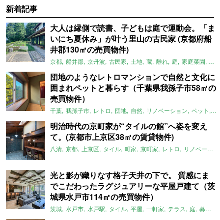
新着記事
大人は縁側で読書、子どもは庭で運動会。「ま
いにち夏休み」が叶う里山の古民家 (京都府船
井郡130㎡の売買物件)
京都
船井郡
京丹波
古民家
土地
蔵
離れ
庭
家庭菜園
倉
団地のようなレトロマンションで自然と文化に
囲まれペットと暮らす（千葉県我孫子市58㎡の
売買物件）
千葉
我孫子市
レトロ
団地
自然
リノベーション
ペット
ラ
明治時代の京町家が“タイルの館”へ姿を変え
て。(京都市上京区38㎡の賃貸物件)
八清
京都
上京区
タイル
町家
京町家
レトロ
リノベーション
光と影が織りなす格子天井の下で。 質感にま
でこだわったラグジュアリーな平屋戸建て（茨
城県水戸市114㎡の売買物件）
茨城
水戸市
水戸駅
タイル
平屋
一軒家
テラス
庭
募集中