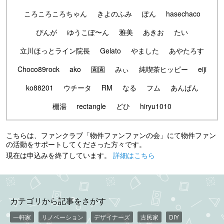
ころころころちゃん
きよのふみ
ぽん
hasechaco
ぴんが
ゆうこぼ〜ん
雅美
あきお
たい
立川ほっとライン院長
Gelato
やました
あやたろす
Choco89rock
ako
園園
みぃ
純喫茶ヒッピー
eiji
ko88201
ウチータ
RM
なる
フム
あんぱん
棚湯
rectangle
どひ
hiryu1010
こちらは、ファンクラブ「物件ファンファンの会」にて物件ファン
の活動をサポートしてくださった方々です。
現在は申込みを終了しています。
詳細はこちら
カテゴリから記事をさがす
一軒家
リノベーション
デザイナーズ
古民家
DIY