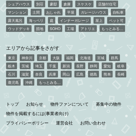
シェアハウス
別荘
豪邸
倉庫
スケスケ
店舗付住宅
マンション
土間
おしゃれ
平屋
ガレージハウス
自転車
露天風呂
海っペリ
庭
インナーガレージ
屋上
ペット可
ウッドデッキ
団地
SOHO
工場
アトリエ
もっとみる…
エリアから記事をさがす
東京
神奈川
京都
大阪
福岡
北海道
宮城
群馬
栃木
茨城
埼玉
千葉
新潟
長野
静岡
愛知
岐阜
石川
滋賀
奈良
兵庫
岡山
広島
徳島
熊本
長崎
鹿児島
沖縄
もっとみる…
トップ
お知らせ
物件ファンについて
募集中の物件
物件を掲載するには(事業者向け)
プライバシーポリシー
運営会社
お問い合わせ