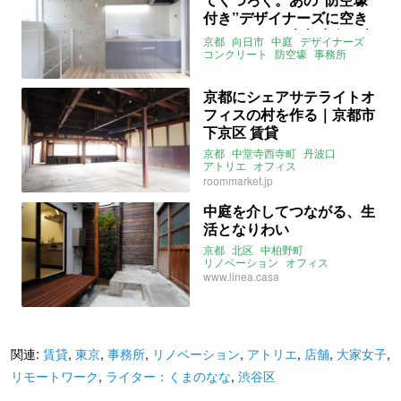
付き”デザイナーズに空き
がでました（京都府向日市
京都
向日市
中庭
デザイナーズ
40㎡の賃貸物件）
コンクリート
防空壕
事務所
リモートワーク
オフィス
職住一体
賃貸
京都にシェアサテライトオ
フィスの村を作る｜京都市
下京区 賃貸
京都
中堂寺西寺町
丹波口
アトリエ
オフィス
シェアアトリエ
roommarket.jp
サテライトオフィス
ルームマーケット
賃貸
中庭を介してつながる、生
活となりわい
京都
北区
中柏野町
リノベーション
オフィス
職住近接
工場
linea
instagram
www.linea.casa
2022年1月のおすすめ
関連:
賃貸
,
東京
,
事務所
,
リノベーション
,
アトリエ
,
店舗
,
大家女子
,
リモートワーク
,
ライター：くまのなな
,
渋谷区