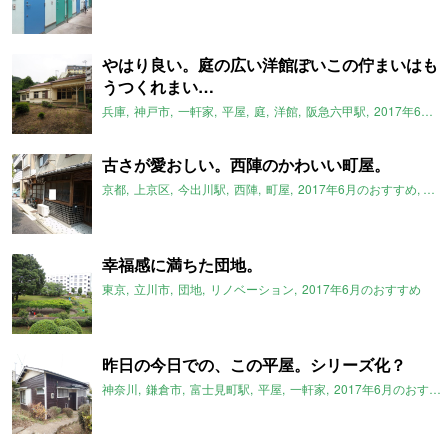
やはり良い。庭の広い洋館ぽいこの佇まいはも
うつくれまい…
兵庫
神戸市
一軒家
平屋
庭
洋館
阪急六甲駅
2017年6月のおすすめ
古さが愛おしい。西陣のかわいい町屋。
京都
上京区
今出川駅
西陣
町屋
2017年6月のおすすめ
ル
幸福感に満ちた団地。
東京
立川市
団地
リノベーション
2017年6月のおすすめ
昨日の今日での、この平屋。シリーズ化？
神奈川
鎌倉市
富士見町駅
平屋
一軒家
2017年6月のおすすめ