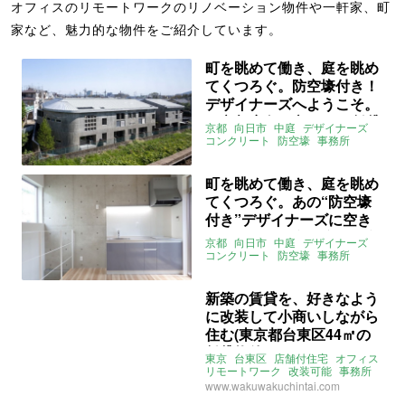
オフィスのリモートワークのリノベーション物件や一軒家、町
家など、魅力的な物件をご紹介しています。
町を眺めて働き、庭を眺め
てくつろぐ。防空壕付き！
デザイナーズへようこそ。
（京都府向日市40㎡の賃貸
京都
向日市
中庭
デザイナーズ
物件）
コンクリート
防空壕
事務所
リモートワーク
オフィス
職住一体
募集中
売買
賃貸
町を眺めて働き、庭を眺め
てくつろぐ。あの“防空壕
付き”デザイナーズに空き
がでました（京都府向日市
京都
向日市
中庭
デザイナーズ
40㎡の賃貸物件）
コンクリート
防空壕
事務所
リモートワーク
オフィス
職住一体
賃貸
新築の賃貸を、好きなよう
に改装して小商いしながら
住む(東京都台東区44㎡の
賃貸物件)
東京
台東区
店舗付住宅
オフィス
リモートワーク
改装可能
事務所
店舗
職住一体
賃貸
www.wakuwakuchintai.com