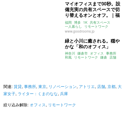
マイオフィスまで30秒。設
備充実の共有スペースで切
り替えるオンとオフ。｜福
岡市博多区 賃貸 30㎡
福岡
博多
1K
共有スペース
一人暮らし
リモートワーク
在宅勤務
勉強
オフィス
www.goodrooms.jp
緑と小川に癒される。穏や
かな「和のオフィス」
神奈川
鎌倉市
オフィス
事務所
和風
リモートワーク
鎌倉
店舗
自然
アトリエ
新しい暮らし発見不動産
関連:
賃貸
,
事務所
,
東京
,
リノベーション
,
アトリエ
,
店舗
,
京都
,
大
家女子
,
ライター：くまのなな
,
兵庫
絞り込み解除:
オフィス
,
リモートワーク