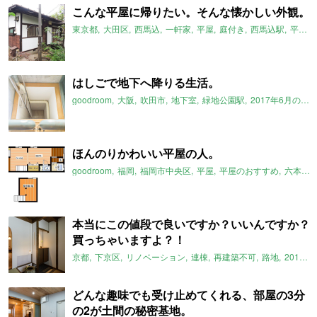
こんな平屋に帰りたい。そんな懐かしい外観。
東京都
大田区
西馬込
一軒家
平屋
庭付き
西馬込駅
平屋のおすすめ
はしごで地下へ降りる生活。
goodroom
大阪
吹田市
地下室
緑地公園駅
2017年6月のおすすめ
ほんのりかわいい平屋の人。
goodroom
福岡
福岡市中央区
平屋
平屋のおすすめ
六本松駅
本当にこの値段で良いですか？いいんですか？
買っちゃいますよ？！
京都
下京区
リノベーション
連棟
再建築不可
路地
2017年6月のおすすめ
どんな趣味でも受け止めてくれる、部屋の3分
の2が土間の秘密基地。