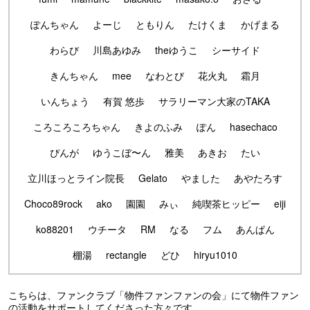
ぽんちゃん
よーじ
ともりん
たけくま
かげまる
わらび
川島あゆみ
theゆうこ
シーサイド
きんちゃん
mee
なわとび
花火丸
霜月
いんちょう
有賀 悠歩
サラリーマン大家のTAKA
ころころころちゃん
きよのふみ
ぽん
hasechaco
ぴんが
ゆうこぼ〜ん
雅美
あきお
たい
立川ほっとライン院長
Gelato
やました
あやたろす
Choco89rock
ako
園園
みぃ
純喫茶ヒッピー
eiji
ko88201
ウチータ
RM
なる
フム
あんぱん
棚湯
rectangle
どひ
hiryu1010
こちらは、ファンクラブ「物件ファンファンの会」にて物件ファン
の活動をサポートしてくださった方々です。