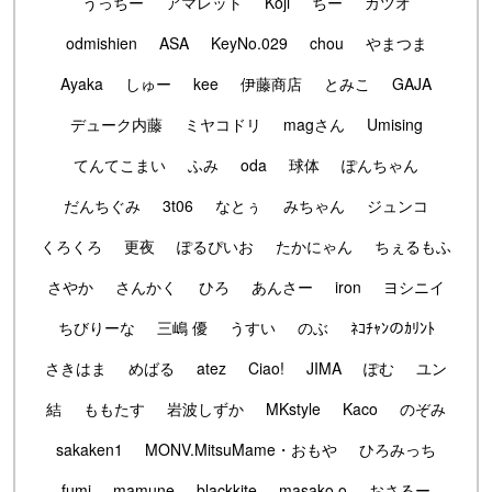
うっちー
アマレット
Koji
ちー
カツオ
odmishien
ASA
KeyNo.029
chou
やまつま
Ayaka
しゅー
kee
伊藤商店
とみこ
GAJA
デューク内藤
ミヤコドリ
magさん
Umising
てんてこまい
ふみ
oda
球体
ぽんちゃん
だんちぐみ
3t06
なとぅ
みちゃん
ジュンコ
くろくろ
更夜
ぽるぴいお
たかにゃん
ちぇるもふ
さやか
さんかく
ひろ
あんさー
iron
ヨシニイ
ちびりーな
三嶋 優
うすい
のぶ
ﾈｺﾁｬﾝのｶﾘﾝﾄ
さきはま
めばる
atez
Ciao!
JIMA
ぽむ
ユン
結
ももたす
岩波しずか
MKstyle
Kaco
のぞみ
sakaken1
MONV.MitsuMame・おもや
ひろみっち
fumi
mamune
blackkite
masako.o
おさるー