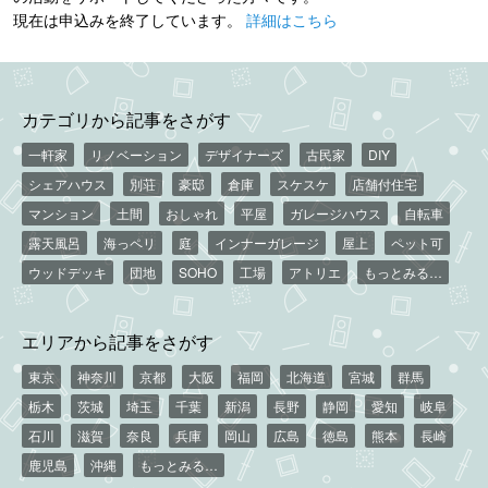
現在は申込みを終了しています。
詳細はこちら
カテゴリから記事をさがす
一軒家
リノベーション
デザイナーズ
古民家
DIY
シェアハウス
別荘
豪邸
倉庫
スケスケ
店舗付住宅
マンション
土間
おしゃれ
平屋
ガレージハウス
自転車
露天風呂
海っペリ
庭
インナーガレージ
屋上
ペット可
ウッドデッキ
団地
SOHO
工場
アトリエ
もっとみる…
エリアから記事をさがす
東京
神奈川
京都
大阪
福岡
北海道
宮城
群馬
栃木
茨城
埼玉
千葉
新潟
長野
静岡
愛知
岐阜
石川
滋賀
奈良
兵庫
岡山
広島
徳島
熊本
長崎
鹿児島
沖縄
もっとみる…