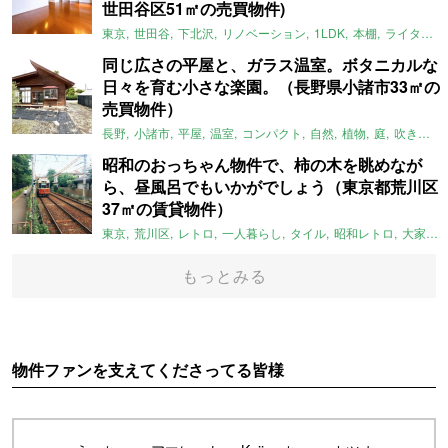
世田谷区51㎡の売買物件)
東京
世田谷
下北沢
リノベーション
1LDK
本棚
ライター：ほしりょうこ
同じ広さの平屋と、ガラス温室。ボタニカルな
日々を育む小さな楽園。（長野県小諸市33㎡の
売買物件）
長野
小諸市
平屋
温室
コンパクト
自然
植物
庭
吹き抜け
昭和のおっちゃん物件で、柿の木を眺めなが
ら、昼風呂でもいかがでしょう（東京都荒川区
37㎡の賃貸物件）
東京
荒川区
レトロ
一人暮らし
タイル
昭和レトロ
大家女子
もっとみる
物件ファンを支えてくださってる皆様