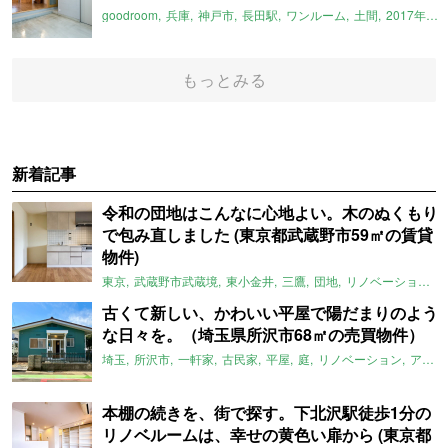
goodroom
兵庫
神戸市
長田駅
ワンルーム
土間
2017年6月のおすすめ
もっとみる
新着記事
令和の団地はこんなに心地よい。木のぬくもり
で包み直しました (東京都武蔵野市59㎡の賃貸
物件)
東京
武蔵野市武蔵境
東小金井
三鷹
団地
リノベーション
古くて新しい、かわいい平屋で陽だまりのよう
な日々を。（埼玉県所沢市68㎡の売買物件）
埼玉
所沢市
一軒家
古民家
平屋
庭
リノベーション
アメリカンハウス
本棚の続きを、街で探す。下北沢駅徒歩1分の
リノベルームは、幸せの黄色い扉から (東京都