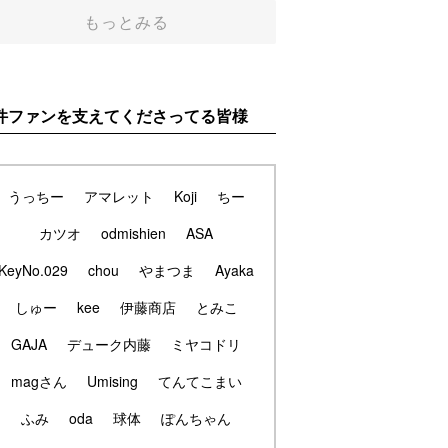
もっとみる
件ファンを支えてくださってる皆様
うっちー
アマレット
Koji
ちー
カツオ
odmishien
ASA
KeyNo.029
chou
やまつま
Ayaka
しゅー
kee
伊藤商店
とみこ
GAJA
デューク内藤
ミヤコドリ
magさん
Umising
てんてこまい
ふみ
oda
球体
ぽんちゃん