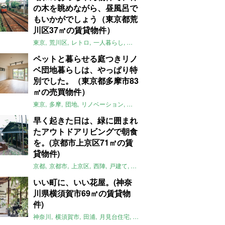
の木を眺めながら、昼風呂で
もいかがでしょう（東京都荒
川区37㎡の賃貸物件）
東京
荒川区
レトロ
一人暮らし
タイル
昭和レトロ
大家女子
トダ
ペットと暮らせる庭つきリノ
ベ団地暮らしは、やっぱり特
別でした。（東京都多摩市83
㎡の売買物件）
東京
多摩
団地
リノベーション
庭
ペット可
大家女子
団地リノベ
早く起きた日は、緑に囲まれ
たアウトドアリビングで朝食
を。(京都市上京区71㎡の賃
貸物件)
京都
京都市
上京区
西陣
戸建て
平屋
京町家
リノベーション
庭
いい町に、いい花屋。(神奈
川県横須賀市69㎡の賃貸物
件)
神奈川
横須賀市
田浦
月見台住宅
一軒家
店舗付住宅
食住近接
土