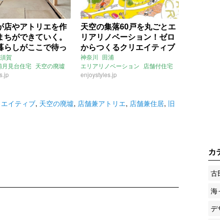
が店やアトリエを作
天空の集落60戸を丸ごとエ
まちができていく。
リアリノベーション！ゼロ
暮らしがここで待っ
からつくるクリエイティブ
神奈川県横須賀市29
集落の住人になる (神奈川
須賀
神奈川
田浦
浦月見台住宅
天空の廃墟
エリアリノベーション
店舗付住宅
貸物件)
県横須賀市29～36㎡の賃貸
居
s.jp
店舗兼アトリエ
賃貸
enjoystyles.jp
物件)
クリエイティブ
ノベーション
賃貸
リエイティブ
,
天空の廃墟
,
店舗兼アトリエ
,
店舗兼住居
,
旧
カ
古
海
デ