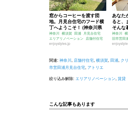
窓からコーヒーを渡す団
あなた
地。月見台住宅のフード横
ると、
丁へようこそ！ (神奈川県
そんな
横須賀市29㎡の賃貸物件)
てる (
神奈川
横須賀
田浦
月見台住宅
神奈川
横
エリアリノベーション
店舗付住宅
旧市営田
㎡の賃
店舗
enjoystyles.jp
団地
アトリエ
店舗兼住
enjoystyle
リノベーション
大家女子
賃貸
クラフト
エリアリ
関連:
神奈川
,
店舗付住宅
,
横須賀
,
田浦
,
ク
市営田浦月見台住宅
,
アトリエ
絞り込み解除:
エリアリノベーション
,
賃貸
こんな記事もあります