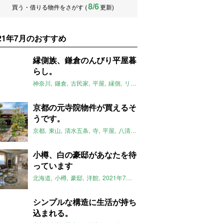
8/6
買う・借りる物件をさがす (
更新)
021年7月のおすすめ
縁側族、鎌倉のんびり平屋暮
らし。
神奈川
鎌倉
古民家
平屋
縁側
リノベーション
江ノ電
ストーリー
京都の元寺院物件が買えるそ
うです。
京都
東山
清水五条
寺
平屋
八清
2021年7月のおすすめ
小樽、白の豪邸があなたを待
っています
北海道
小樽
豪邸
洋館
2021年7月のおすすめ
ライター：葱山紫蘇
シンプルな構造に生活が持ち
込まれる。