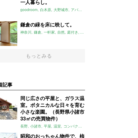
一人暮らし。
goodroom
白木原
大野城市
アパート
レトロ
和室リノベ
一人暮ら
鎌倉の緑を床に映して。
神奈川
鎌倉
一軒家
自然
庭付き
書斎
木洩れ陽
山
風通し
202
もっとみる
着記事
同じ広さの平屋と、ガラス温
室。ボタニカルな日々を育む
小さな楽園。（長野県小諸市
33㎡の売買物件）
長野
小諸市
平屋
温室
コンパクト
自然
植物
庭
吹き抜け
無垢
昭和のおっちゃん物件で、柿