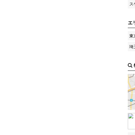
ス
エ
東
埼