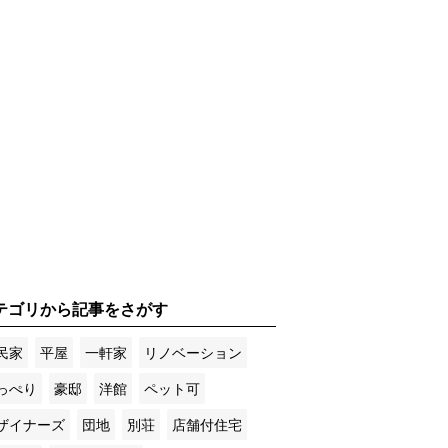
テゴリから記事をさがす
民家
平屋
一軒家
リノベーション
っぺり
豪邸
洋館
ペット可
ザイナーズ
団地
別荘
店舗付住宅