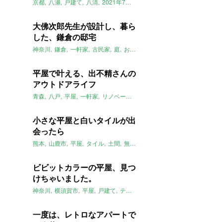
京都
八瀬
戸建て
八清
2021年7月のおすすめ
大佛次郎先生が設計し、暮ら
した、鎌倉の邸宅
神奈川
鎌倉
一軒家
古民家
庭
お屋敷
豪邸
洋館
大佛次郎
著名
平屋で叶える、出不精さんの
アウトドアライフ
青森
八戸
平屋
一軒家
リノベーション
アウトドアライフ
庭
20
小さな平屋と白いタイルが出
会ったら
熊本
山鹿市
平屋
タイル
土間
無垢床
一軒家
2021年7月のおすす
ビビットカラーの平屋、見つ
けちゃいました。
神奈川
横須賀市
平屋
戸建て
テラス
バスルーム
ロフト
ENJOYS
一度は、レトロなアパートで