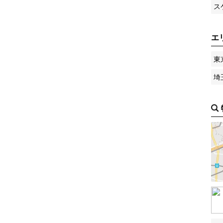
ス
エ
東
埼