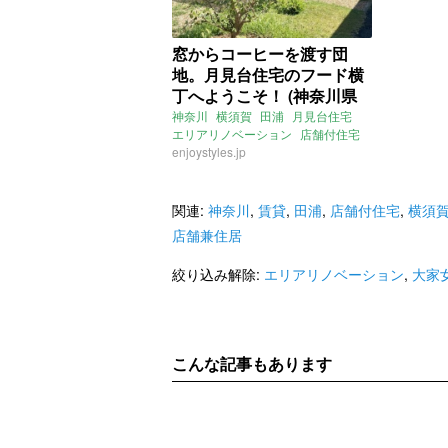
窓からコーヒーを渡す団
地。月見台住宅のフード横
丁へようこそ！ (神奈川県
横須賀市29㎡の賃貸物件)
神奈川
横須賀
田浦
月見台住宅
エリアリノベーション
店舗付住宅
店舗
enjoystyles.jp
団地
アトリエ
リノベーション
大家女子
賃貸
関連:
神奈川
,
賃貸
,
田浦
,
店舗付住宅
,
横須
店舗兼住居
絞り込み解除:
エリアリノベーション
,
大家
こんな記事もあります