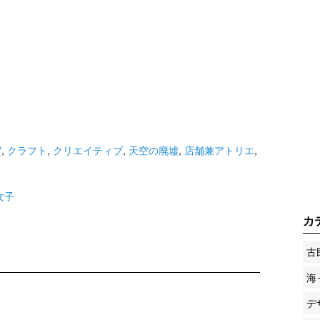
賀
,
クラフト
,
クリエイティブ
,
天空の廃墟
,
店舗兼アトリエ
,
女子
カ
古
海
デ