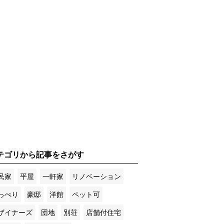
テゴリから記事をさがす
民家
平屋
一軒家
リノベーション
っぺり
豪邸
洋館
ペット可
ザイナーズ
団地
別荘
店舗付住宅