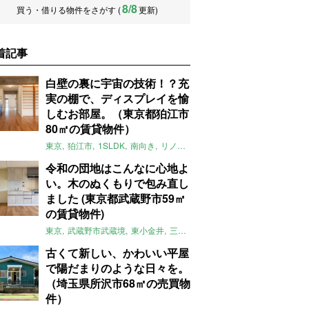
8/8
買う・借りる物件をさがす (
更新)
着記事
白壁の裏に宇宙の技術！？充
実の棚で、ディスプレイを愉
しむお部屋。（東京都狛江市
80㎡の賃貸物件）
東京
狛江市
1SLDK
南向き
リノベ
キッチン
棚
広い
ガイナ塗料
令和の団地はこんなに心地よ
い。木のぬくもりで包み直し
ました (東京都武蔵野市59㎡
の賃貸物件)
東京
武蔵野市武蔵境
東小金井
三鷹
団地
リノベーション
木
2LD
古くて新しい、かわいい平屋
で陽だまりのような日々を。
（埼玉県所沢市68㎡の売買物
件）