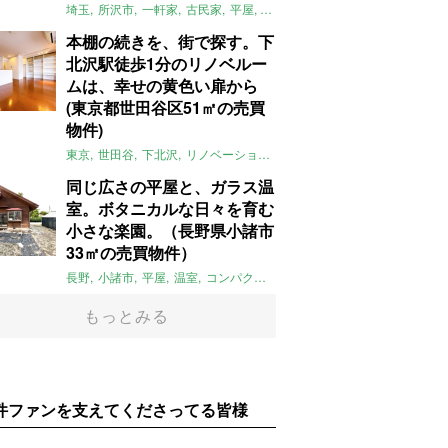
埼玉
所沢市
一軒家
古民家
平屋
庭
リノベーション
アメリカンハ
本棚の続きを、街で探す。下
北沢駅徒歩1分のリノベルー
ムは、幸せの黄色い扉から
(東京都世田谷区51㎡の売買
物件)
東京
世田谷
下北沢
リノベーション
1LDK
本棚
ライター：ほしり
同じ広さの平屋と、ガラス温
室。ボタニカルな日々を育む
小さな楽園。（長野県小諸市
33㎡の売買物件）
長野
小諸市
平屋
温室
コンパクト
自然
植物
庭
吹き抜け
無垢
もっとみる
件ファンを支えてくださってる皆様