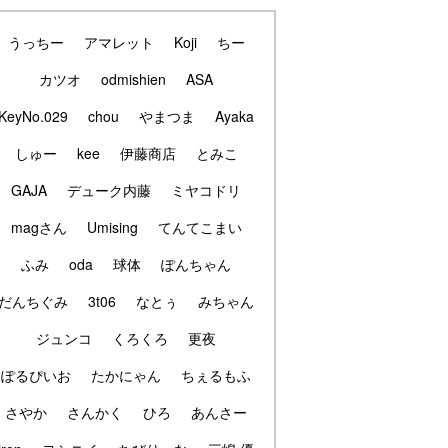
うっちー
アマレット
Koji
ちー
カツオ
odmishien
ASA
KeyNo.029
chou
やまつま
Ayaka
しゅー
kee
伊藤商店
とみこ
GAJA
デューク内藤
ミヤコドリ
magさん
Umising
てんてこまい
ふみ
oda
球体
ぽんちゃん
だんちぐみ
3t06
なとぅ
みちゃん
ジュンコ
くろくろ
更夜
ぽるぴいお
たかにゃん
ちぇるもふ
さやか
さんかく
ひろ
あんさー