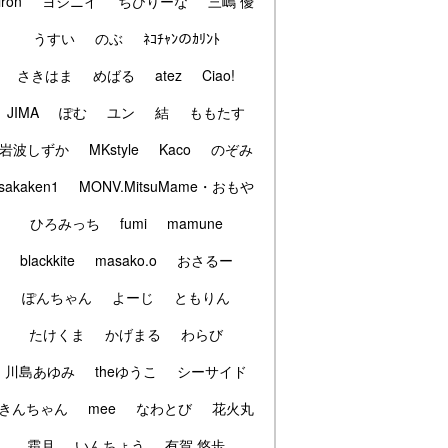
iron
ヨシニイ
ちびりーな
三嶋 優
うすい
のぶ
ﾈｺﾁｬﾝのｶﾘﾝﾄ
さきはま
めばる
atez
Ciao!
JIMA
ぽむ
ユン
結
ももたす
岩波しずか
MKstyle
Kaco
のぞみ
sakaken1
MONV.MitsuMame・おもや
ひろみっち
fumi
mamune
blackkite
masako.o
おさるー
ぽんちゃん
よーじ
ともりん
たけくま
かげまる
わらび
川島あゆみ
theゆうこ
シーサイド
きんちゃん
mee
なわとび
花火丸
霜月
いんちょう
有賀 悠歩