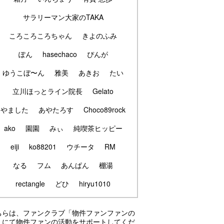
サラリーマン大家のTAKA
ころころころちゃん
きよのふみ
ぽん
hasechaco
ぴんが
ゆうこぼ〜ん
雅美
あきお
たい
立川ほっとライン院長
Gelato
やました
あやたろす
Choco89rock
ako
園園
みぃ
純喫茶ヒッピー
eiji
ko88201
ウチータ
RM
なる
フム
あんぱん
棚湯
rectangle
どひ
hiryu1010
ちらは、ファンクラブ「物件ファンファンの
」にて物件ファンの活動をサポートしてくだ