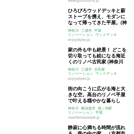
www.goodrooms.jp
ひろびろウッドデッキと薪
ストーブを携え、モダンに
なって帰ってきた平屋。(神
奈川県三浦市55㎡の売買物
神奈川
三浦市
平屋
件)
リノベーション
ウッドデッキ
薪ストーブ
売買
enjoystyles.jp
家の外も中も絶景！ どこを
切り取っても絵になる海近
くのリノベ古民家 (神奈川
県三浦市166㎡の売買物件)
神奈川
三浦市
古民家
リノベーション
ウッドデッキ
海近
ENJOYSTYLE
売買
enjoystyles.jp
街の向こうに広がる海と大
きな空。高台のリノベ平屋
で叶える穏やかな暮らし
(神奈川県横須賀市45㎡の
神奈川
横須賀市
堀ノ内駅
賃貸物件)
リノベーション
平屋
オーシャンビュー
高台
眺望
newliferealestate.jp
ウッドデッキ
ペット可
ライター：山中みく
賃貸
静寂に心満ちる時間が流れ
る、森の中の家。（京都市