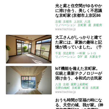
光と庭と住空間がゆるやか
に溶け合う、美しく不思議
な京町家 (京都市上京区86
㎡の賃貸物件)
京都
京都市
上京区
八清
リノベーション
京町家
庭
床暖房
ウッドデッキ
3LDK
賃貸
www.hachise.jp
大工さんがしっかりと建て
た家には、家族の趣味と記
憶が残っていました。（千
葉県習志野市108㎡の売買
千葉
習志野市
一軒家
レトロ
物件）
リノベーション
DIY
庭
大家女子
ウッドデッキ
DIY可
売買
IoT機能を備えた京町家。
伝統と最新テクノロジーが
溶け合う、令和式の古民家
暮らし (京都市北区76㎡の
八清
京都
紫野上柏野町
売買物件)
北野白梅町
京町家
町屋
古民家
一軒家
二階建て
3LDK
www.hachise.jp
ファミリー
間接照明
木
ウッディ
和室
床の間
縁側
ウッドデッキ
おうち時間が至福の時にな
スマートホーム
リノベーション
る、天空の城、我が家。(神
フルリノベ
スマート
売買