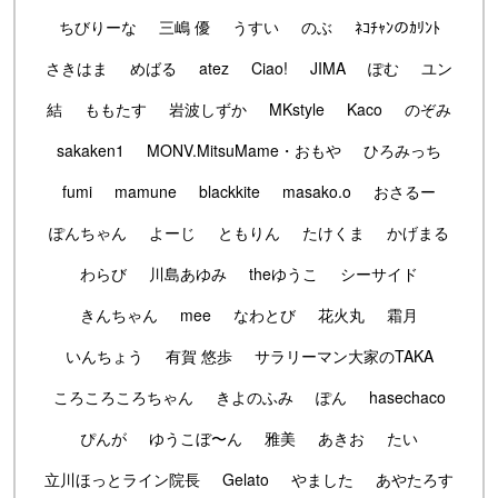
ちびりーな
三嶋 優
うすい
のぶ
ﾈｺﾁｬﾝのｶﾘﾝﾄ
さきはま
めばる
atez
Ciao!
JIMA
ぽむ
ユン
結
ももたす
岩波しずか
MKstyle
Kaco
のぞみ
sakaken1
MONV.MitsuMame・おもや
ひろみっち
fumi
mamune
blackkite
masako.o
おさるー
ぽんちゃん
よーじ
ともりん
たけくま
かげまる
わらび
川島あゆみ
theゆうこ
シーサイド
きんちゃん
mee
なわとび
花火丸
霜月
いんちょう
有賀 悠歩
サラリーマン大家のTAKA
ころころころちゃん
きよのふみ
ぽん
hasechaco
ぴんが
ゆうこぼ〜ん
雅美
あきお
たい
立川ほっとライン院長
Gelato
やました
あやたろす