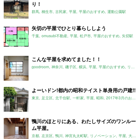
り！
群馬
桐生市
古民家
平屋
平屋のおすすめ
運動公園駅
矢切の平屋でひとり暮らししよう
千葉
omusubi不動産
平屋
松戸市
平屋のおすすめ
矢切駅
こんな平屋を求めてました！！
goodroom
神奈川
磯子区
横浜
平屋
平屋のおすすめ
リノベーション
よーいドン!都内の昭和テイスト単身用の戸建!!
東京
足立区
北千住駅
一軒家
平屋
昭和
2017年3月のおすすめ
鴨川のほとりにある、わたしサイズのワンルー
ム平屋。
京都
左京区
鴨川
神宮丸太町駅
リノベーション
平屋
大文字山