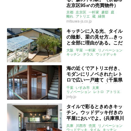
左京区95㎡の売買物件）
京都
左京区
一軒家
豪邸
庭
離れ
アトリエ
蔵
縁側
リノベーション
ウッドデッキ
mitsuwa-js.co.jp
関西
売買
キッチンに入る光、タイル
の陰影、梁の見せ方…きっ
と全部に理由がある。こだ
わりを体感する平屋。（大
大阪
平屋
一軒家
リノベーション
阪府箕面市60㎡の売買物
キッチン
テラス
ウッドデッキ
関西
美想空間
件）
ライター：ほしりょうこ
売買
海の近くでアトリエ付き、
モダンにリノベされたレト
ロで広い一戸建て（千葉県
いすみ市の賃貸・売買物
千葉
いすみ市
太東
件）
リノベーション
レトロ
アトリエ
海
モダン
和風
ウッドデッキ
jmty.jp
ライター：葱山紫蘇子
売買
賃貸
タイルで彩るときめきキッ
チン。ウッドデッキ付きの
平屋においでよ。(兵庫県川
西市122㎡の売買物件)
兵庫
川西市
売買
リノベーション
ウッドデッキ
タイル
キッチン