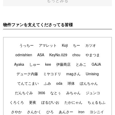
もっとみる
物件ファンを支えてくださってる皆様
うっちー
アマレット
Koji
ちー
カツオ
odmishien
ASA
KeyNo.029
chou
やまつま
Ayaka
しゅー
kee
伊藤商店
とみこ
GAJA
デューク内藤
ミヤコドリ
magさん
Umising
てんてこまい
ふみ
oda
球体
ぽんちゃん
だんちぐみ
3t06
なとぅ
みちゃん
ジュンコ
くろくろ
更夜
ぽるぴいお
たかにゃん
ちぇるもふ
さやか
さんかく
ひろ
あんさー
iron
ヨシニイ