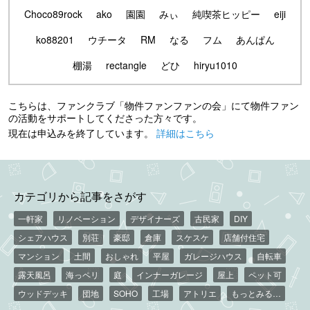
Choco89rock
ako
園園
みぃ
純喫茶ヒッピー
eiji
ko88201
ウチータ
RM
なる
フム
あんぱん
棚湯
rectangle
どひ
hiryu1010
こちらは、ファンクラブ「物件ファンファンの会」にて物件ファン
の活動をサポートしてくださった方々です。
現在は申込みを終了しています。
詳細はこちら
カテゴリから記事をさがす
一軒家
リノベーション
デザイナーズ
古民家
DIY
シェアハウス
別荘
豪邸
倉庫
スケスケ
店舗付住宅
マンション
土間
おしゃれ
平屋
ガレージハウス
自転車
露天風呂
海っペリ
庭
インナーガレージ
屋上
ペット可
ウッドデッキ
団地
SOHO
工場
アトリエ
もっとみる…