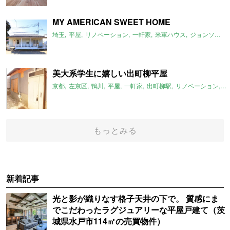
MY AMERICAN SWEET HOME
埼玉
平屋
リノベーション
一軒家
米軍ハウス
ジョンソンタウン
美大系学生に嬉しい出町柳平屋
京都
左京区
鴨川
平屋
一軒家
出町柳駅
リノベーション
平
もっとみる
新着記事
光と影が織りなす格子天井の下で。 質感にま
でこだわったラグジュアリーな平屋戸建て（茨
城県水戸市114㎡の売買物件）