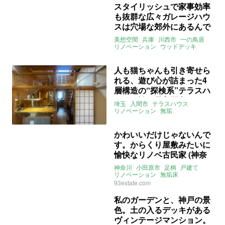
スタイリッシュで家事効率
も抜群な広々ガレージハウ
スは穴場な郊外にあるんで
す（兵庫県川西市156㎡の
美想空間
兵庫
川西市
一の鳥居
売買物件）
リノベーション
ウッドデッキ
ガレージハウス
アイランドキチン
庭
家庭菜園
ライター：葱山紫蘇子
売買
人も猫ちゃんも引き寄せら
れる、遊び心が詰まった4
層構造の“探検系”テラスハ
ウス（埼玉県入間市77㎡の
埼玉
入間市
テラスハウス
賃貸物件）
リノベーション
無垢
ウッドデッキ
ロフト
ペット可
賃貸
募集中
賃貸
かわいいだけじゃないんで
す。からくり屋敷みたいに
愉快なリノベ古民家 (神奈
川県小田原市65㎡の売買物
神奈川
小田原市
足柄
戸建て
件)
リノベーション
無垢床
ウッドデッキ
レトロ
2DK
93estate.com
駐車スペース
売買
私のガーデンと、神戸の景
色。土の入るデッキがある
ヴィンテージマンション。