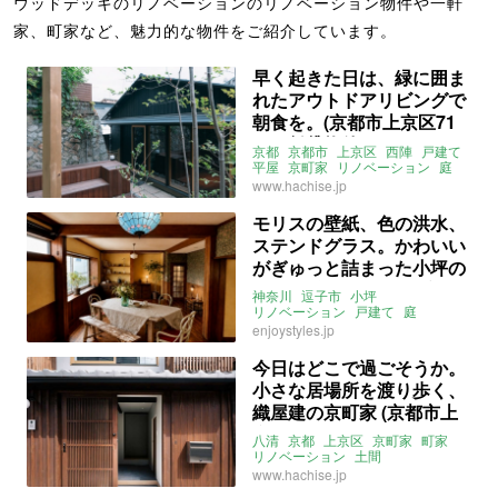
ウッドデッキのリノベーションのリノベーション物件や一軒
家、町家など、魅力的な物件をご紹介しています。
早く起きた日は、緑に囲ま
れたアウトドアリビングで
朝食を。(京都市上京区71
㎡の賃貸物件)
京都
京都市
上京区
西陣
戸建て
平屋
京町家
リノベーション
庭
ウッドデッキ
床暖房
2LDK
八清
www.hachise.jp
賃貸
モリスの壁紙、色の洪水、
ステンドグラス。かわいい
がぎゅっと詰まった小坪の
戸建て (神奈川県逗子市135
神奈川
逗子市
小坪
㎡の売買物件)
リノベーション
戸建て
庭
ウィリアム・モリス
ウッドデッキ
enjoystyles.jp
駐車場
4SLDK
売買
今日はどこで過ごそうか。
小さな居場所を渡り歩く、
織屋建の京町家 (京都市上
京区65㎡の売買物件)
八清
京都
上京区
京町家
町家
リノベーション
土間
ウッドデッキ
www.hachise.jp
ライター：ほしりょうこ
売買