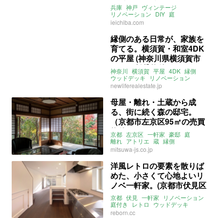
(兵庫県神戸市56㎡の売買
兵庫
神戸
ヴィンテージ
物件)
リノベーション
DIY
庭
ウッドデッキ
家庭菜園
大家女子
ieichiba.com
売買
縁側のある日常が、家族を
育てる。横須賀・和室4DK
の平屋 (神奈川県横須賀市
85㎡の賃貸物件)
神奈川
横須賀
平屋
4DK
縁側
ウッドデッキ
リノベーション
ライター：ほしりょうこ
賃貸
newliferealestate.jp
母屋・離れ・土蔵から成
る、街に続く森の邸宅。
（京都市左京区95㎡の売買
物件）
京都
左京区
一軒家
豪邸
庭
離れ
アトリエ
蔵
縁側
リノベーション
ウッドデッキ
mitsuwa-js.co.jp
関西
募集中
売買
洋風レトロの要素を散りば
めた、小さくて心地よいリ
ノベ一軒家。(京都市伏見区
46㎡の賃貸物件)
京都
伏見
一軒家
リノベーション
庭付き
レトロ
ウッドデッキ
リボーンキューブ
賃貸
reborn.cc