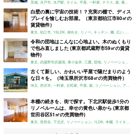
茨城
水戸市
水戸駅
タイル
平屋
一軒家
テラス
庭
募集中
白壁の裏に宇宙の技術！？充実の棚で、ディス
プレイを愉しむお部屋。（東京都狛江市80㎡の
賃貸物件）
東京
狛江市
1SLDK
南向き
リノベ
キッチン
棚
広い
ガイ
令和の団地はこんなに心地よい。木のぬくもり
で包み直しました (東京都武蔵野市59㎡の賃貸
物件)
東京
武蔵野市武蔵境
東小金井
三鷹
団地
リノベーション
古くて新しい、かわいい平屋で陽だまりのよう
な日々を。（埼玉県所沢市68㎡の売買物件）
埼玉
所沢市
一軒家
古民家
平屋
庭
リノベーション
アメリカンハウス
本棚の続きを、街で探す。下北沢駅徒歩1分の
リノベルームは、幸せの黄色い扉から (東京都
世田谷区51㎡の売買物件)
東京
世田谷
下北沢
リノベーション
1LDK
本棚
ライター：ほしりょうこ