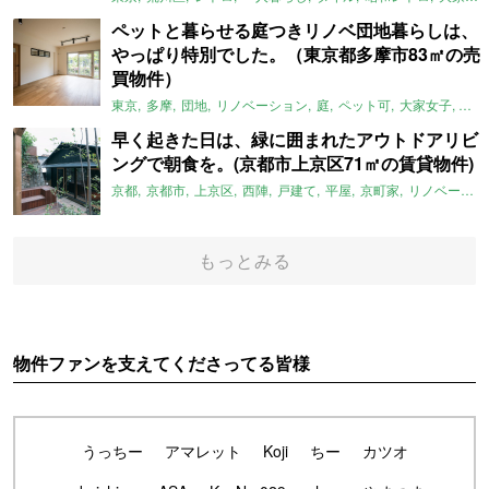
ペットと暮らせる庭つきリノベ団地暮らしは、
やっぱり特別でした。（東京都多摩市83㎡の売
買物件）
東京
多摩
団地
リノベーション
庭
ペット可
大家女子
団地
早く起きた日は、緑に囲まれたアウトドアリビ
ングで朝食を。(京都市上京区71㎡の賃貸物件)
京都
京都市
上京区
西陣
戸建て
平屋
京町家
リノベーション
もっとみる
物件ファンを支えてくださってる皆様
うっちー
アマレット
Koji
ちー
カツオ