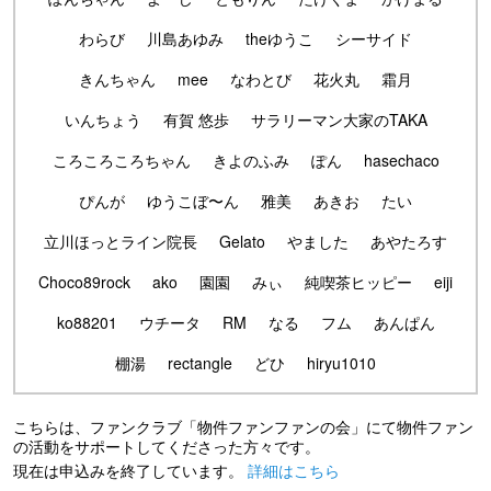
わらび
川島あゆみ
theゆうこ
シーサイド
きんちゃん
mee
なわとび
花火丸
霜月
いんちょう
有賀 悠歩
サラリーマン大家のTAKA
ころころころちゃん
きよのふみ
ぽん
hasechaco
ぴんが
ゆうこぼ〜ん
雅美
あきお
たい
立川ほっとライン院長
Gelato
やました
あやたろす
Choco89rock
ako
園園
みぃ
純喫茶ヒッピー
eiji
ko88201
ウチータ
RM
なる
フム
あんぱん
棚湯
rectangle
どひ
hiryu1010
こちらは、ファンクラブ「物件ファンファンの会」にて物件ファン
の活動をサポートしてくださった方々です。
現在は申込みを終了しています。
詳細はこちら