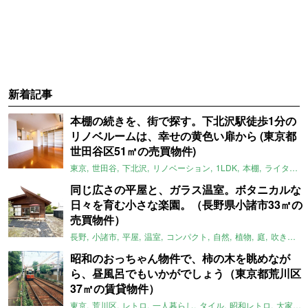
新着記事
本棚の続きを、街で探す。下北沢駅徒歩1分の
リノベルームは、幸せの黄色い扉から (東京都
世田谷区51㎡の売買物件)
東京
世田谷
下北沢
リノベーション
1LDK
本棚
ライター：ほしりょうこ
同じ広さの平屋と、ガラス温室。ボタニカルな
日々を育む小さな楽園。（長野県小諸市33㎡の
売買物件）
長野
小諸市
平屋
温室
コンパクト
自然
植物
庭
吹き抜け
昭和のおっちゃん物件で、柿の木を眺めなが
ら、昼風呂でもいかがでしょう（東京都荒川区
37㎡の賃貸物件）
東京
荒川区
レトロ
一人暮らし
タイル
昭和レトロ
大家女子