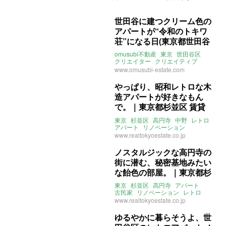
アクセントクロス
世田谷に建つクリーム色の
アパートが“令和のトキワ
荘”になる日(東京都世田谷
区21㎡～の賃貸物件)
omusubi不動産
東京
世田谷区
クリエイター
クリエイティブ
アトリエ
レトロ
アパート
DIY
www.omusubi-estate.com
やっぱり、昭和レトロな木
造アパートが好きなもん
で。｜東京都杉並区 賃貸
34㎡
東京
杉並区
高円寺
中野
レトロ
アパート
リノベーション
www.realtokyoestate.co.jp
ノスタルジックな高円寺の
街に潜む、秘密基地みたい
な飴色の部屋。｜東京都杉
並区 賃貸 60㎡
東京
杉並区
高円寺
アパート
古民家
リノベーション
レトロ
www.realtokyoestate.co.jp
ゆるやかに暮らそうよ、世