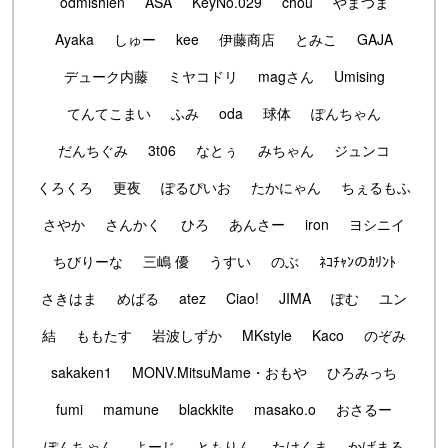
odmishien
ASA
KeyNo.029
chou
やまつま
Ayaka
しゅー
kee
伊藤商店
とみこ
GAJA
デューク内藤
ミヤコドリ
magさん
Umising
てんてこまい
ふみ
oda
球体
ぽんちゃん
だんちぐみ
3t06
なとぅ
みちゃん
ジュンコ
くろくろ
更夜
ぽるぴいお
たかにゃん
ちぇるもふ
さやか
さんかく
ひろ
あんさー
iron
ヨシニイ
ちびりーな
三嶋 優
うすい
のぶ
ﾈｺﾁｬﾝのｶﾘﾝﾄ
さきはま
めばる
atez
Ciao!
JIMA
ぽむ
ユン
結
ももたす
岩波しずか
MKstyle
Kaco
のぞみ
sakaken1
MONV.MitsuMame・おもや
ひろみっち
fumi
mamune
blackkite
masako.o
おさるー
ぽんちゃん
よーじ
ともりん
たけくま
かげまる