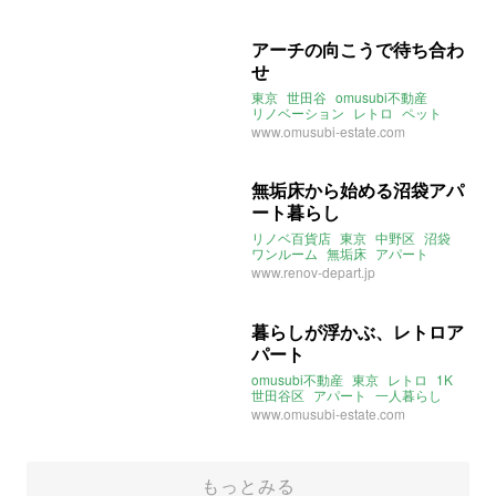
2021年9月のおすすめ
アーチの向こうで待ち合わ
せ
東京
世田谷
omusubi不動産
リノベーション
レトロ
ペット
アパート
和室
ストーリー
www.omusubi-estate.com
ふたりぐらし
無垢床から始める沼袋アパ
ート暮らし
リノベ百貨店
東京
中野区
沼袋
ワンルーム
無垢床
アパート
一人暮らし
二人暮らし
www.renov-depart.jp
暮らしが浮かぶ、レトロア
パート
omusubi不動産
東京
レトロ
1K
世田谷区
アパート
一人暮らし
instagram
2021年2月のおすすめ
www.omusubi-estate.com
もっとみる