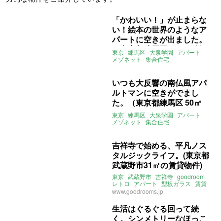
「かわいい！」が止まらな
い！絵本の世界のようなア
パートに空きが出ました。
（東京都練馬区 50㎡の賃
東京
練馬区
大泉学園
アパート
貸物件）
メゾネット
集合住宅
デザイナーズ
庭
テラス
プロヴァンス
募集中
賃貸
いつも大反響の南仏風アパ
ルトマンに空きがでまし
た。（東京都練馬区 50㎡
の賃貸物件）
東京
練馬区
大泉学園
アパート
メゾネット
集合住宅
デザイナーズ
庭
テラス
プロヴァンス
賃貸
吉祥寺で始める、平凡ノス
タルジックライフ。(東京都
武蔵野市31㎡の賃貸物件)
東京
武蔵野市
吉祥寺
goodroom
レトロ
アパート
型板ガラス
賃貸
www.goodrooms.jp
生活はぐるぐる回って続
く。シンメトリーなほっこ