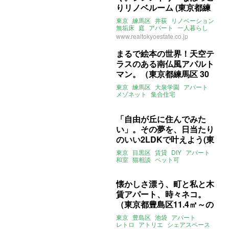
りリノベルーム (東京都練
馬区48㎡の賃貸物件)
東京
練馬区
井荻
リノベーション
無垢床
庭
アパート
一人暮らし
二人暮らし
賃貸
www.realtokyoestate.co.jp
まるで絵本の世界！天空テ
ラスのある南仏風アパルト
マン。（東京都練馬区 30
㎡の賃貸物件）
東京
練馬区
大泉学園
アパート
メゾネット
集合住宅
デザイナーズ
庭
テラス
プロヴァンス
賃貸
「自由が丘に住んでみた
い」。その夢を、日当たり
のいい2LDKで叶えよう(東
京都目黒区67㎡の賃貸物
東京
目黒区
賃貸
DIY
アパート
件)
和室
猫相談
ペット可
ライター：くまのなな
賃貸
懐かしさ漂う、町と私と木
賃アパート、時々ネコ。
（東京都豊島区11.4㎡～の
賃貸物件）
東京
豊島区
池袋
アパート
レトロ
アトリエ
シェアスペース