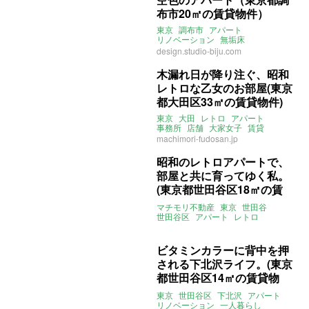
布市20㎡の賃貸物件）
東京
調布市
アパート
リノベーション
無垢床
一人暮らし
仙川駅
賃貸
design.studio-biju.com
木漏れ日が降り注ぐ、昭和
レトロな乙女のお部屋(東京
都大田区33㎡の賃貸物件)
東京
大田
レトロ
アパート
事務所
店舗
大家女子
賃貸
machimori-fudosan.jp
昭和のレトロアパートで、
部屋と共に育ってゆく私。
(東京都世田谷区18㎡の賃
貸物件)
マチモリ不動産
東京
世田谷
世田谷区
アパート
レトロ
レトロアパート
店舗兼住宅
DIY
フリーレント
賃貸
ビタミンカラーに背中を押
される下北沢ライフ。(東京
都世田谷区14㎡の賃貸物
件)
東京
世田谷区
下北沢
アパート
リノベーション
一人暮らし