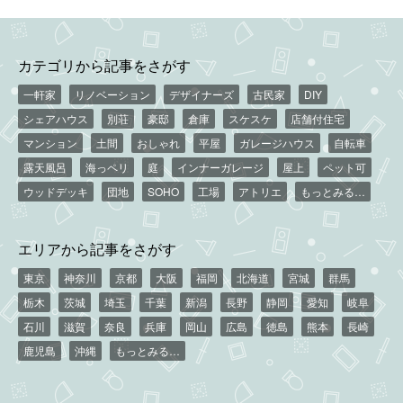
カテゴリから記事をさがす
一軒家
リノベーション
デザイナーズ
古民家
DIY
シェアハウス
別荘
豪邸
倉庫
スケスケ
店舗付住宅
マンション
土間
おしゃれ
平屋
ガレージハウス
自転車
露天風呂
海っペリ
庭
インナーガレージ
屋上
ペット可
ウッドデッキ
団地
SOHO
工場
アトリエ
もっとみる…
エリアから記事をさがす
東京
神奈川
京都
大阪
福岡
北海道
宮城
群馬
栃木
茨城
埼玉
千葉
新潟
長野
静岡
愛知
岐阜
石川
滋賀
奈良
兵庫
岡山
広島
徳島
熊本
長崎
鹿児島
沖縄
もっとみる…