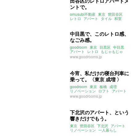
田谷区のレトロアパートメ
ントで。
omusubi不動産
東京
世田谷区
レトロ
アパート
タイル
和室
2022年5月のおすすめ
中目黒で、このレトロ感、
なごみ感。
goodroom
東京
目黒区
中目黒
アパート
レトロ
もじゃもじゃ
2022年3月のおすすめ
www.goodrooms.jp
今宵、私だけの寝台列車に
乗って。〈東京 成増 〉
goodroom
東京
板橋
成増
リノベーション
ロフト
アパート
秘密基地
www.goodrooms.jp
下北沢のアパート、という
響きだけでもう。
東京
世田谷区
下北沢
アパート
リノベーション
一人暮らし
二人暮らし
庭