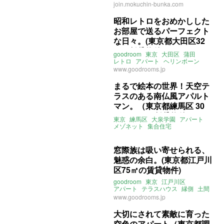
シェアオフィス
賃貸
join.mokuchin-bunka.com
昭和レトロをおめかしした
お部屋で送るパーフェクト
な日々。(東京都大田区32
㎡の賃貸物件)
goodroom
東京
大田区
蒲田
レトロ
アパート
ヘリンボーン
PERFECT
DAYS
賃貸
www.goodrooms.jp
まるで絵本の世界！天空テ
ラスのある南仏風アパルト
マン。（東京都練馬区 30
㎡／50㎡の賃貸物件）
東京
練馬区
大泉学園
アパート
メゾネット
集合住宅
デザイナーズ
庭
テラス
プロヴァンス
賃貸
窓際族は吸い寄せられる、
魅惑の余白。(東京都江戸川
区75㎡の賃貸物件)
goodroom
東京
江戸川区
アパート
テラスハウス
縁側
土間
無垢
賃貸
www.goodrooms.jp
大切にされて素敵に育った
空色のアパート（東京都調