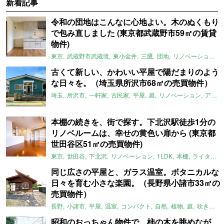
新着記事
令和の団地はこんなに心地よい。木のぬくもり
で包み直しました (東京都武蔵野市59㎡の賃貸
物件)
東京
武蔵野市武蔵境
東小金井
三鷹
団地
リノベーション
古くて新しい、かわいい平屋で陽だまりのよう
な日々を。（埼玉県所沢市68㎡の売買物件）
埼玉
所沢市
一軒家
古民家
平屋
庭
リノベーション
アメリカンハウス
本棚の続きを、街で探す。下北沢駅徒歩1分の
リノベルームは、幸せの黄色い扉から (東京都
世田谷区51㎡の売買物件)
東京
世田谷
下北沢
リノベーション
1LDK
本棚
ライター：ほしりょうこ
同じ広さの平屋と、ガラス温室。ボタニカルな
日々を育む小さな楽園。（長野県小諸市33㎡の
売買物件）
長野
小諸市
平屋
温室
コンパクト
自然
植物
庭
吹き抜け
昭和のおっちゃん物件で、柿の木を眺めなが