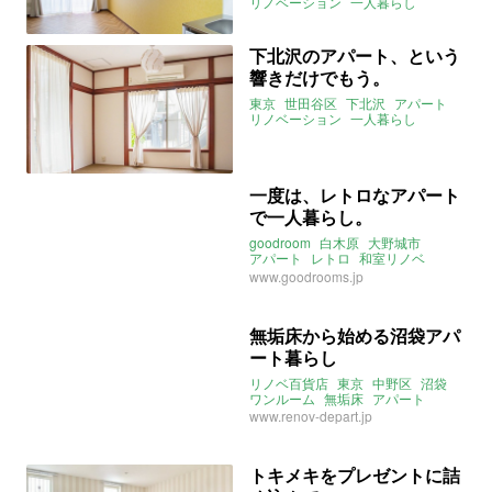
リノベーション
一人暮らし
アクセントクロス
下北沢のアパート、という
響きだけでもう。
東京
世田谷区
下北沢
アパート
リノベーション
一人暮らし
二人暮らし
庭
2021年9月のおすすめ
一度は、レトロなアパート
で一人暮らし。
goodroom
白木原
大野城市
アパート
レトロ
和室リノベ
一人暮らし
ストーリー
www.goodrooms.jp
2021年7月のおすすめ
無垢床から始める沼袋アパ
ート暮らし
リノベ百貨店
東京
中野区
沼袋
ワンルーム
無垢床
アパート
一人暮らし
二人暮らし
www.renov-depart.jp
トキメキをプレゼントに詰