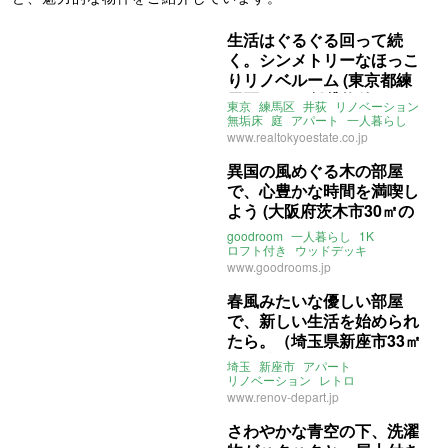
生活はぐるぐる回って続
く。シンメトリーなほっこ
りリノベルーム (東京都練
馬区48㎡の賃貸物件)
東京
練馬区
井荻
リノベーション
無垢床
庭
アパート
一人暮らし
二人暮らし
賃貸
www.realtokyoestate.co.jp
異国の風めぐる木の部屋
で、心豊かな時間を満喫し
よう (大阪府茨木市30㎡の
賃貸物件)
goodroom
一人暮らし
1K
ロフト付き
ウッドデッキ
バルコニー
アパート
木
外国
www.goodrooms.jp
異国
スペイン
大阪
茨木
真砂玉島台
大阪モノレール本線
春風みたいな優しい部屋
沢良宜駅
阪急電鉄京都線
で、新しい生活を始められ
南茨木駅
北摂つばさ高校前
ライター：増成かおり
賃貸
たら。（埼玉県新座市33㎡
の賃貸物件）
埼玉
新座市
アパート
リノベーション
レトロ
無垢フローリング
一人暮らし
www.renov-depart.jp
リノベ百貨店
賃貸
さわやかな青空の下、洗濯