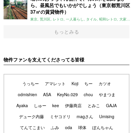
ら、昼風呂でもいかがでしょう（東京都荒川区
37㎡の賃貸物件）
東京
荒川区
レトロ
一人暮らし
タイル
昭和レトロ
大家女子
もっとみる
物件ファンを支えてくださってる皆様
うっちー
アマレット
Koji
ちー
カツオ
odmishien
ASA
KeyNo.029
chou
やまつま
Ayaka
しゅー
kee
伊藤商店
とみこ
GAJA
デューク内藤
ミヤコドリ
magさん
Umising
てんてこまい
ふみ
oda
球体
ぽんちゃん