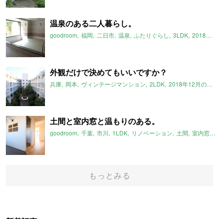
温泉のある二人暮らし。
goodroom
福岡
二日市
温泉
ふたりぐらし
3LDK
2018年12月のおすすめ
外観だけで決めてもいいですか？
兵庫
岡本
ヴィンテージマンション
2LDK
2018年12月のおすすめ
土間と室内窓と温もりのある。
goodroom
千葉
市川
1LDK
リノベーション
土間
室内窓
2
もっとみる