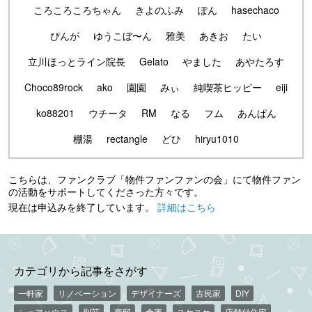
ころころころちゃん
きよのふみ
ぽん
hasechaco
ぴんが
ゆうこぼ〜ん
雅美
あきお
たい
立川ほっとライン院長
Gelato
やました
あやたろす
Choco89rock
ako
園園
みぃ
純喫茶ヒッピー
eiji
ko88201
ウチータ
RM
なる
フム
あんぱん
棚湯
rectangle
どひ
hiryu1010
こちらは、ファンクラブ「物件ファンファンの会」にて物件ファン
の活動をサポートしてくださった方々です。
現在は申込みを終了しています。
詳細はこちら
カテゴリから記事をさがす
一軒家
リノベーション
デザイナーズ
古民家
DIY
シェアハウス
別荘
豪邸
倉庫
スケスケ
店舗付住宅