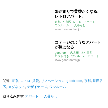
陽だまりで黄昏たくなる、
レトロアパート。
京都
左京区
レトロ
アパート
ワンルーム
一人暮らし
ルームマーケット
京都市
www.roommarket.jp
コテージのようなアパート
が気になる
goodroom
名古屋
上小田井
ロフト付き
ワンルーム
アパート
一人暮らし
www.goodrooms.jp
関連:
東京
,
レトロ
,
賃貸
,
リノベーション
,
goodroom
,
京都
,
世田谷
区
,
メゾネット
,
デザイナーズ
,
ワンルーム
絞り込み解除:
アパート
,
一人暮らし