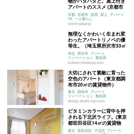
物がハタハタと。屋上付き
アパートのススメ (京都市
上京区の賃貸物件)
京都
京都市
賃貸
屋上
アパート
1K
一人暮らし
ライター：くまのなな
roommarket.jp
ルームマーケット
賃貸
無理なくかわいく生まれ変
わったアパートリノベの優
等生。（埼玉県所沢市33㎡
の賃貸物件）
埼玉
所沢市
アパート
リノベーション
無垢床
アクセントクロス
一人暮らし
bukken.tokobeya.com
ワンルーム
小手指
賃貸
大切にされて素敵に育った
空色のアパート（東京都調
布市20㎡の賃貸物件）
東京
調布市
アパート
リノベーション
無垢床
一人暮らし
仙川駅
賃貸
design.studio-biju.com
ビタミンカラーに背中を押
される下北沢ライフ。(東京
都世田谷区14㎡の賃貸物
件)
東京
世田谷区
下北沢
アパート