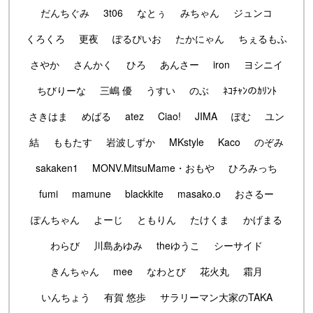
だんちぐみ
3t06
なとぅ
みちゃん
ジュンコ
くろくろ
更夜
ぽるぴいお
たかにゃん
ちぇるもふ
さやか
さんかく
ひろ
あんさー
iron
ヨシニイ
ちびりーな
三嶋 優
うすい
のぶ
ﾈｺﾁｬﾝのｶﾘﾝﾄ
さきはま
めばる
atez
Ciao!
JIMA
ぽむ
ユン
結
ももたす
岩波しずか
MKstyle
Kaco
のぞみ
sakaken1
MONV.MitsuMame・おもや
ひろみっち
fumi
mamune
blackkite
masako.o
おさるー
ぽんちゃん
よーじ
ともりん
たけくま
かげまる
わらび
川島あゆみ
theゆうこ
シーサイド
きんちゃん
mee
なわとび
花火丸
霜月
いんちょう
有賀 悠歩
サラリーマン大家のTAKA