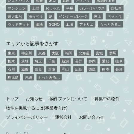
マンション
土間
おしゃれ
平屋
ガレージハウス
自転車
露天風呂
海っペリ
庭
インナーガレージ
屋上
ペット可
ウッドデッキ
団地
SOHO
工場
アトリエ
もっとみる…
エリアから記事をさがす
東京
神奈川
京都
大阪
福岡
北海道
宮城
群馬
栃木
茨城
埼玉
千葉
新潟
長野
静岡
愛知
岐阜
石川
滋賀
奈良
兵庫
岡山
広島
徳島
熊本
長崎
鹿児島
沖縄
もっとみる…
トップ
お知らせ
物件ファンについて
募集中の物件
物件を掲載するには(事業者向け)
プライバシーポリシー
運営会社
お問い合わせ