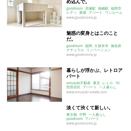
め込んで。
goodroom
貝塚駅
箱崎駅
福岡市
レディ
新築
アパート
ワンルーム
一人暮らし
2021年3月のおすすめ
www.goodrooms.jp
魅惑の変身とはこのこと
だ。
goodroom
福岡
久留米市
無垢床
ナチュラル
リノベーション
ウォークインクローゼット
www.goodrooms.jp
一人暮らし
二人暮らし
アパート
暮らしが浮かぶ、レトロア
パート
omusubi不動産
東京
レトロ
1K
世田谷区
アパート
一人暮らし
instagram
2021年2月のおすすめ
www.omusubi-estate.com
淡くて渋くて新しい。
東京都
中野
一人暮らし
goodroom
アパート
リノベーション
www.goodrooms.jp