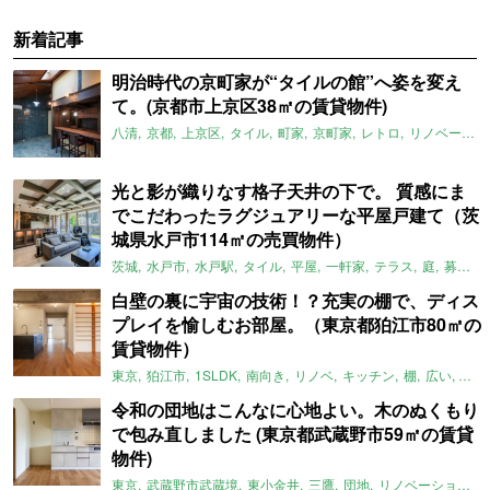
新着記事
明治時代の京町家が“タイルの館”へ姿を変え
て。(京都市上京区38㎡の賃貸物件)
八清
京都
上京区
タイル
町家
京町家
レトロ
リノベーション
光と影が織りなす格子天井の下で。 質感にま
でこだわったラグジュアリーな平屋戸建て（茨
城県水戸市114㎡の売買物件）
茨城
水戸市
水戸駅
タイル
平屋
一軒家
テラス
庭
募集中
白壁の裏に宇宙の技術！？充実の棚で、ディス
プレイを愉しむお部屋。（東京都狛江市80㎡の
賃貸物件）
東京
狛江市
1SLDK
南向き
リノベ
キッチン
棚
広い
ガイ
令和の団地はこんなに心地よい。木のぬくもり
で包み直しました (東京都武蔵野市59㎡の賃貸
物件)
東京
武蔵野市武蔵境
東小金井
三鷹
団地
リノベーション