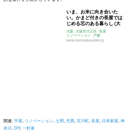
いま、お米に向き合いた
い。かまど付きの長屋では
じめる芯のある暮らし (大
阪市大正区62㎡の賃貸物
大阪
大阪市大正区
長屋
件)
リノベーション
戸建
大阪R不動産
かまど
建具
賃貸
www.realosakaestate.jp
関連:
平屋
,
リノベーション
,
土間
,
売買
,
宮川町
,
長屋
,
日本家屋
,
神
奈川
,
DIY
,
一軒家