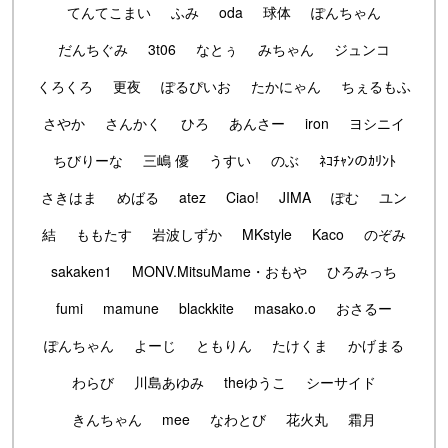
てんてこまい
ふみ
oda
球体
ぽんちゃん
だんちぐみ
3t06
なとぅ
みちゃん
ジュンコ
くろくろ
更夜
ぽるぴいお
たかにゃん
ちぇるもふ
さやか
さんかく
ひろ
あんさー
iron
ヨシニイ
ちびりーな
三嶋 優
うすい
のぶ
ﾈｺﾁｬﾝのｶﾘﾝﾄ
さきはま
めばる
atez
Ciao!
JIMA
ぽむ
ユン
結
ももたす
岩波しずか
MKstyle
Kaco
のぞみ
sakaken1
MONV.MitsuMame・おもや
ひろみっち
fumi
mamune
blackkite
masako.o
おさるー
ぽんちゃん
よーじ
ともりん
たけくま
かげまる
わらび
川島あゆみ
theゆうこ
シーサイド
きんちゃん
mee
なわとび
花火丸
霜月