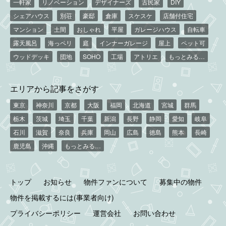
一軒家
リノベーション
デザイナーズ
古民家
DIY
シェアハウス
別荘
豪邸
倉庫
スケスケ
店舗付住宅
マンション
土間
おしゃれ
平屋
ガレージハウス
自転車
露天風呂
海っペリ
庭
インナーガレージ
屋上
ペット可
ウッドデッキ
団地
SOHO
工場
アトリエ
もっとみる…
エリアから記事をさがす
東京
神奈川
京都
大阪
福岡
北海道
宮城
群馬
栃木
茨城
埼玉
千葉
新潟
長野
静岡
愛知
岐阜
石川
滋賀
奈良
兵庫
岡山
広島
徳島
熊本
長崎
鹿児島
沖縄
もっとみる…
トップ
お知らせ
物件ファンについて
募集中の物件
物件を掲載するには(事業者向け)
プライバシーポリシー
運営会社
お問い合わせ