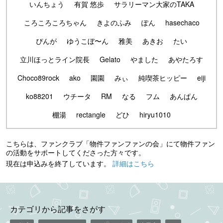
いんちょう
有賀 悠歩
サラリーマン大家のTAKA
ころころころちゃん
きよのふみ
ぽん
hasechaco
ぴんが
ゆうこぼ〜ん
雅美
あきお
たい
立川ほっとライン院長
Gelato
やました
あやたろす
Choco89rock
ako
園園
みぃ
純喫茶ヒッピー
eiji
ko88201
ウチータ
RM
なる
フム
あんぱん
棚湯
rectangle
どひ
hiryu1010
こちらは、ファンクラブ「物件ファンファンの会」にて物件ファン
の活動をサポートしてくださった方々です。
現在は申込みを終了しています。
詳細はこちら
カテゴリから記事をさがす