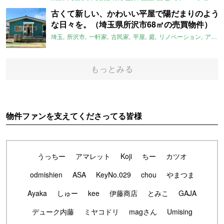
古くて新しい、かわいい平屋で陽だまりのよう
な日々を。（埼玉県所沢市68㎡の売買物件）
埼玉
所沢市
一軒家
古民家
平屋
庭
リノベーション
アメリカンハウス
もっとみる
物件ファンを支えてくださってる皆様
うっちー
アマレット
Koji
ちー
カツオ
odmishien
ASA
KeyNo.029
chou
やまつま
Ayaka
しゅー
kee
伊藤商店
とみこ
GAJA
デューク内藤
ミヤコドリ
magさん
Umising