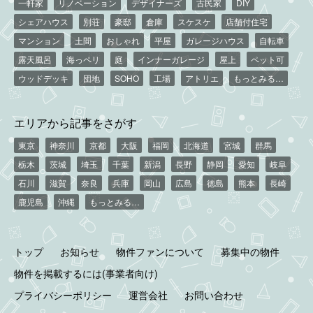
一軒家
リノベーション
デザイナーズ
古民家
DIY
シェアハウス
別荘
豪邸
倉庫
スケスケ
店舗付住宅
マンション
土間
おしゃれ
平屋
ガレージハウス
自転車
露天風呂
海っペリ
庭
インナーガレージ
屋上
ペット可
ウッドデッキ
団地
SOHO
工場
アトリエ
もっとみる…
エリアから記事をさがす
東京
神奈川
京都
大阪
福岡
北海道
宮城
群馬
栃木
茨城
埼玉
千葉
新潟
長野
静岡
愛知
岐阜
石川
滋賀
奈良
兵庫
岡山
広島
徳島
熊本
長崎
鹿児島
沖縄
もっとみる…
トップ
お知らせ
物件ファンについて
募集中の物件
物件を掲載するには(事業者向け)
プライバシーポリシー
運営会社
お問い合わせ