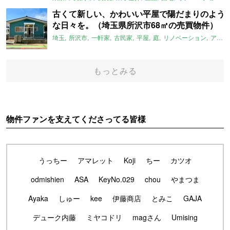
古くて新しい、かわいい平屋で陽だまりのよう
な日々を。（埼玉県所沢市68㎡の売買物件）
埼玉
所沢市
一軒家
古民家
平屋
庭
リノベーション
アメリカンハウス
もっとみる
物件ファンを支えてくださってる皆様
うっちー
アマレット
Koji
ちー
カツオ
odmishien
ASA
KeyNo.029
chou
やまつま
Ayaka
しゅー
kee
伊藤商店
とみこ
GAJA
デューク内藤
ミヤコドリ
magさん
Umising