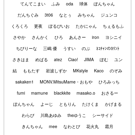
てんてこまい
ふみ
oda
球体
ぽんちゃん
だんちぐみ
3t06
なとぅ
みちゃん
ジュンコ
くろくろ
更夜
ぽるぴいお
たかにゃん
ちぇるもふ
さやか
さんかく
ひろ
あんさー
iron
ヨシニイ
ちびりーな
三嶋 優
うすい
のぶ
ﾈｺﾁｬﾝのｶﾘﾝﾄ
さきはま
めばる
atez
Ciao!
JIMA
ぽむ
ユン
結
ももたす
岩波しずか
MKstyle
Kaco
のぞみ
sakaken1
MONV.MitsuMame・おもや
ひろみっち
fumi
mamune
blackkite
masako.o
おさるー
ぽんちゃん
よーじ
ともりん
たけくま
かげまる
わらび
川島あゆみ
theゆうこ
シーサイド
きんちゃん
mee
なわとび
花火丸
霜月