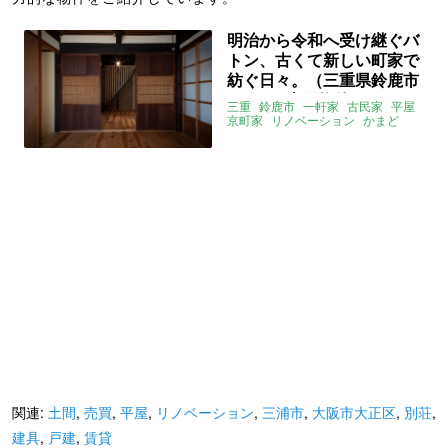
明治から令和へ受け継ぐバ
トン、古くて新しい町家で
紡ぐ日々。（三重県鈴鹿市
106㎡の売買物件）
三重
鈴鹿市
一軒家
古民家
平屋
京町家
リノベーション
かまど
土間
DIY
売買
関連:
土間
,
売買
,
平屋
,
リノベーション
,
三浦市
,
大阪市大正区
,
別荘
,
建具
,
戸建
,
賃貸