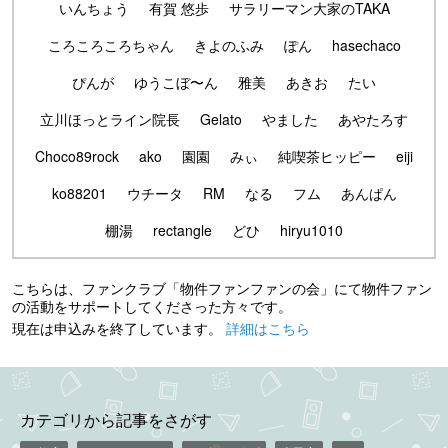
いんちょう
有賀 悠歩
サラリーマン大家のTAKA
ころころころちゃん
きよのふみ
ぽん
hasechaco
ぴんが
ゆうこぼ〜ん
雅美
あきお
たい
立川ほっとライン院長
Gelato
やました
あやたろす
Choco89rock
ako
園園
みぃ
純喫茶ヒッピー
eiji
ko88201
ウチータ
RM
なる
フム
あんぱん
棚湯
rectangle
どひ
hiryu1010
こちらは、ファンクラブ「物件ファンファンの会」にて物件ファン
の活動をサポートしてくださった方々です。
現在は申込みを終了しています。
詳細はこちら
カテゴリから記事をさがす