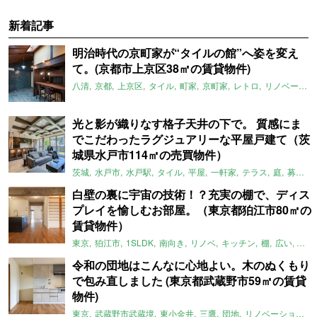
新着記事
明治時代の京町家が“タイルの館”へ姿を変え
て。(京都市上京区38㎡の賃貸物件)
八清
京都
上京区
タイル
町家
京町家
レトロ
リノベーション
光と影が織りなす格子天井の下で。 質感にま
でこだわったラグジュアリーな平屋戸建て（茨
城県水戸市114㎡の売買物件）
茨城
水戸市
水戸駅
タイル
平屋
一軒家
テラス
庭
募集中
白壁の裏に宇宙の技術！？充実の棚で、ディス
プレイを愉しむお部屋。（東京都狛江市80㎡の
賃貸物件）
東京
狛江市
1SLDK
南向き
リノベ
キッチン
棚
広い
ガイ
令和の団地はこんなに心地よい。木のぬくもり
で包み直しました (東京都武蔵野市59㎡の賃貸
物件)
東京
武蔵野市武蔵境
東小金井
三鷹
団地
リノベーション