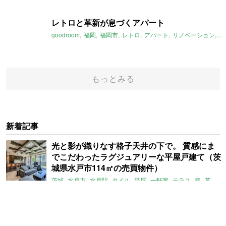
レトロと革新が息づくアパート
goodroom
福岡
福岡市
レトロ
アパート
リノベーション
土
もっとみる
新着記事
光と影が織りなす格子天井の下で。 質感にま
でこだわったラグジュアリーな平屋戸建て（茨
城県水戸市114㎡の売買物件）
茨城
水戸市
水戸駅
タイル
平屋
一軒家
テラス
庭
募集中
白壁の裏に宇宙の技術！？充実の棚で、ディス
プレイを愉しむお部屋。（東京都狛江市80㎡の
賃貸物件）