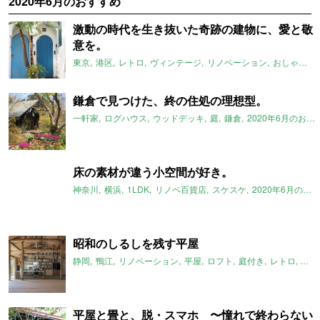
2020年6月のおすすめ
激動の時代を生き抜いた奇跡の建物に、愛と敬
意を。
東京
港区
レトロ
ヴィンテージ
リノベーション
おしゃれ
2
鎌倉で見つけた、終の住処の理想型。
一軒家
ログハウス
ウッドデッキ
庭
鎌倉
2020年6月のおすすめ
床の素材が違う小空間が好き。
神奈川
横浜
1LDK
リノベ百貨店
スケスケ
2020年6月のおすすめ
昭和のしるしを残す平屋
静岡
鴨江
リノベーション
平屋
ロフト
庭付き
レトロ
一軒
平屋と畳と、脱・スマホ 〜憧れで終わらない