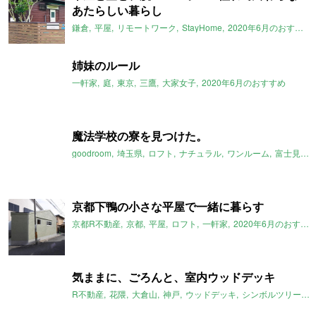
あたらしい暮らし
鎌倉
平屋
リモートワーク
StayHome
2020年6月のおすすめ
姉妹のルール
一軒家
庭
東京
三鷹
大家女子
2020年6月のおすすめ
魔法学校の寮を見つけた。
goodroom
埼玉県
ロフト
ナチュラル
ワンルーム
富士見市
京都下鴨の小さな平屋で一緒に暮らす
京都R不動産
京都
平屋
ロフト
一軒家
2020年6月のおすすめ
気ままに、ごろんと、室内ウッドデッキ
R不動産
花隈
大倉山
神戸
ウッドデッキ
シンボルツリー
コ