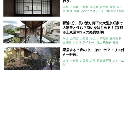
わう。
京都
上京区
一軒家
京町家
古民家
縁側
レト
ロ
坪庭
文豪
みやこエステート
2021年11月の
おすすめ
駅近5分、長い渡り廊下の大型京町家で
大家族と住む？商いをはじめる？ (京都
市上京区102㎡の売買物件)
八清
上京区
出町柳
今出川
京町家
渡り廊下
古民家
レトロ
ライター：葱山紫蘇子
売買
隠居する？森の中、山の中のアトリエ付
き一軒家。
東京
一軒家
古民家
古屋
再建築不可
アトリエ
付