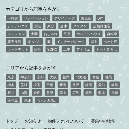
カテゴリから記事をさがす
一軒家
リノベーション
デザイナーズ
古民家
DIY
シェアハウス
別荘
豪邸
倉庫
スケスケ
店舗付住宅
マンション
土間
おしゃれ
平屋
ガレージハウス
自転車
露天風呂
海っペリ
庭
インナーガレージ
屋上
ペット可
ウッドデッキ
団地
SOHO
工場
アトリエ
もっとみる…
エリアから記事をさがす
東京
神奈川
京都
大阪
福岡
北海道
宮城
群馬
栃木
茨城
埼玉
千葉
新潟
長野
静岡
愛知
岐阜
石川
滋賀
奈良
兵庫
岡山
広島
徳島
熊本
長崎
鹿児島
沖縄
もっとみる…
トップ
お知らせ
物件ファンについて
募集中の物件