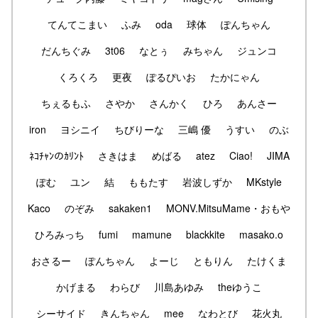
てんてこまい
ふみ
oda
球体
ぽんちゃん
だんちぐみ
3t06
なとぅ
みちゃん
ジュンコ
くろくろ
更夜
ぽるぴいお
たかにゃん
ちぇるもふ
さやか
さんかく
ひろ
あんさー
iron
ヨシニイ
ちびりーな
三嶋 優
うすい
のぶ
ﾈｺﾁｬﾝのｶﾘﾝﾄ
さきはま
めばる
atez
Ciao!
JIMA
ぽむ
ユン
結
ももたす
岩波しずか
MKstyle
Kaco
のぞみ
sakaken1
MONV.MitsuMame・おもや
ひろみっち
fumi
mamune
blackkite
masako.o
おさるー
ぽんちゃん
よーじ
ともりん
たけくま
かげまる
わらび
川島あゆみ
theゆうこ
シーサイド
きんちゃん
mee
なわとび
花火丸