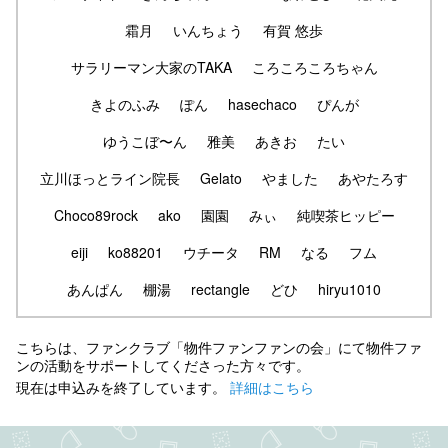
霜月
いんちょう
有賀 悠歩
サラリーマン大家のTAKA
ころころころちゃん
きよのふみ
ぽん
hasechaco
ぴんが
ゆうこぼ〜ん
雅美
あきお
たい
立川ほっとライン院長
Gelato
やました
あやたろす
Choco89rock
ako
園園
みぃ
純喫茶ヒッピー
eiji
ko88201
ウチータ
RM
なる
フム
あんぱん
棚湯
rectangle
どひ
hiryu1010
こちらは、ファンクラブ「物件ファンファンの会」にて物件ファ
ンの活動をサポートしてくださった方々です。
現在は申込みを終了しています。
詳細はこちら