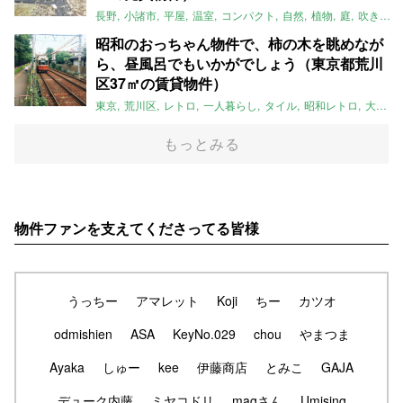
長野
小諸市
平屋
温室
コンパクト
自然
植物
庭
吹き抜け
昭和のおっちゃん物件で、柿の木を眺めなが
ら、昼風呂でもいかがでしょう（東京都荒川
区37㎡の賃貸物件）
東京
荒川区
レトロ
一人暮らし
タイル
昭和レトロ
大家女子
もっとみる
物件ファンを支えてくださってる皆様
うっちー
アマレット
Koji
ちー
カツオ
odmishien
ASA
KeyNo.029
chou
やまつま
Ayaka
しゅー
kee
伊藤商店
とみこ
GAJA
デューク内藤
ミヤコドリ
magさん
Umising