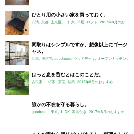
ひとり用の小さい家を買っておく。
八清
京都
上京区
一軒家
平屋
ロフト
2017年8月のおすすめ
間取りはシンプルですが、想像以上にゴージ
ャス。
兵庫
神戸市
goodroom
ウッドデッキ
オープンキッチン
サ
はっと息を呑むとはこのことだ。
古民家
一軒家
茶室
移築
2017年8月のおすすめ
誰かの不在を守る暮らし。
goodroom
東京
1LDK
家具付き
2017年8月のおすすめ