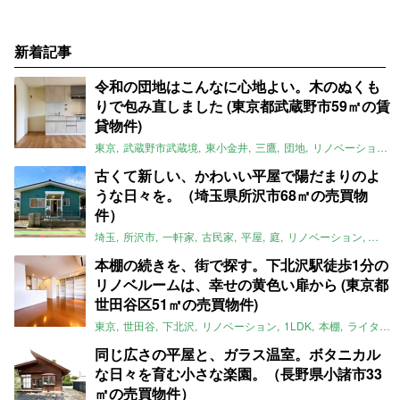
新着記事
令和の団地はこんなに心地よい。木のぬくも
りで包み直しました (東京都武蔵野市59㎡の賃
貸物件)
東京
武蔵野市武蔵境
東小金井
三鷹
団地
リノベーション
古くて新しい、かわいい平屋で陽だまりのよ
うな日々を。（埼玉県所沢市68㎡の売買物
件）
埼玉
所沢市
一軒家
古民家
平屋
庭
リノベーション
アメ
本棚の続きを、街で探す。下北沢駅徒歩1分の
リノベルームは、幸せの黄色い扉から (東京都
世田谷区51㎡の売買物件)
東京
世田谷
下北沢
リノベーション
1LDK
本棚
ライター：ほしりょうこ
同じ広さの平屋と、ガラス温室。ボタニカル
な日々を育む小さな楽園。（長野県小諸市33
㎡の売買物件）