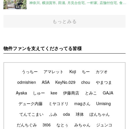
神奈川
横須賀市
田浦
月見台住宅
一軒家
店舗付住宅
食住近接
もっとみる
物件ファンを支えてくださってる皆様
うっちー
アマレット
Koji
ちー
カツオ
odmishien
ASA
KeyNo.029
chou
やまつま
Ayaka
しゅー
kee
伊藤商店
とみこ
GAJA
デューク内藤
ミヤコドリ
magさん
Umising
てんてこまい
ふみ
oda
球体
ぽんちゃん
だんちぐみ
3t06
なとぅ
みちゃん
ジュンコ