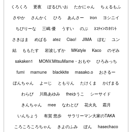
くろくろ
更夜
ぽるぴいお
たかにゃん
ちぇるもふ
さやか
さんかく
ひろ
あんさー
iron
ヨシニイ
ちびりーな
三嶋 優
うすい
のぶ
ﾈｺﾁｬﾝのｶﾘﾝﾄ
さきはま
めばる
atez
Ciao!
JIMA
ぽむ
ユン
結
ももたす
岩波しずか
MKstyle
Kaco
のぞみ
sakaken1
MONV.MitsuMame・おもや
ひろみっち
fumi
mamune
blackkite
masako.o
おさるー
ぽんちゃん
よーじ
ともりん
たけくま
かげまる
わらび
川島あゆみ
theゆうこ
シーサイド
きんちゃん
mee
なわとび
花火丸
霜月
いんちょう
有賀 悠歩
サラリーマン大家のTAKA
ころころころちゃん
きよのふみ
ぽん
hasechaco