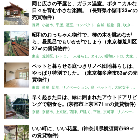
同じ広さの平屋と、ガラス温室。ボタニカルな
日々を育む小さな楽園。（長野県小諸市33㎡の
売買物件）
長野
小諸市
平屋
温室
コンパクト
自然
植物
庭
吹き抜け
昭和のおっちゃん物件で、柿の木を眺めなが
ら、昼風呂でもいかがでしょう（東京都荒川区
37㎡の賃貸物件）
東京
荒川区
レトロ
一人暮らし
タイル
昭和レトロ
大家女子
ペットと暮らせる庭つきリノベ団地暮らしは、
やっぱり特別でした。（東京都多摩市83㎡の売
買物件）
東京
多摩
団地
リノベーション
庭
ペット可
大家女子
団地
早く起きた日は、緑に囲まれたアウトドアリビ
ングで朝食を。(京都市上京区71㎡の賃貸物件)
京都
京都市
上京区
西陣
戸建て
平屋
京町家
リノベーション
いい町に、いい花屋。(神奈川県横須賀市69㎡
の賃貸物件)