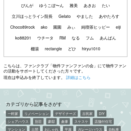
ぴんが
ゆうこぼ〜ん
雅美
あきお
たい
立川ほっとライン院長
Gelato
やました
あやたろす
Choco89rock
ako
園園
みぃ
純喫茶ヒッピー
eiji
ko88201
ウチータ
RM
なる
フム
あんぱん
棚湯
rectangle
どひ
hiryu1010
こちらは、ファンクラブ「物件ファンファンの会」にて物件ファン
の活動をサポートしてくださった方々です。
現在は申込みを終了しています。
詳細はこちら
カテゴリから記事をさがす
一軒家
リノベーション
デザイナーズ
古民家
DIY
シェアハウス
別荘
豪邸
倉庫
スケスケ
店舗付住宅
マンション
土間
おしゃれ
平屋
ガレージハウス
自転車