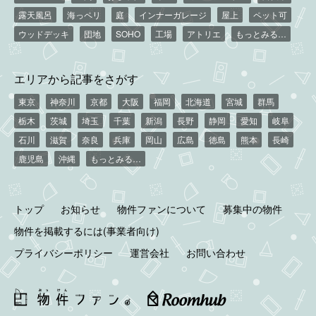
露天風呂
海っペリ
庭
インナーガレージ
屋上
ペット可
ウッドデッキ
団地
SOHO
工場
アトリエ
もっとみる…
エリアから記事をさがす
東京
神奈川
京都
大阪
福岡
北海道
宮城
群馬
栃木
茨城
埼玉
千葉
新潟
長野
静岡
愛知
岐阜
石川
滋賀
奈良
兵庫
岡山
広島
徳島
熊本
長崎
鹿児島
沖縄
もっとみる…
トップ
お知らせ
物件ファンについて
募集中の物件
物件を掲載するには(事業者向け)
プライバシーポリシー
運営会社
お問い合わせ